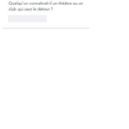
Quelqu'un connaîtrait-il un théâtre ou un 
club qui vaut le détour ?
좋아요
답글
About
Welcome to the group! You can
connect with other FRENCH83 Co
...
Read more
Members
vutien25112020
Follow
Nha Cai
Follow
T Cr
Follow
saakshijaiswaal
Follow
saakshijaiswaal