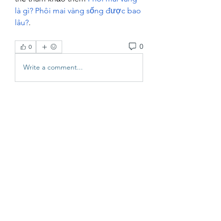
là gì? Phôi mai vàng sống được bao 
lâu?
.
0
0
Write a comment...
About
Welcome to the group! You can
connect with other FRENCH83 Co
...
Read more
Members
vutien25112020
Follow
Nha Cai
Follow