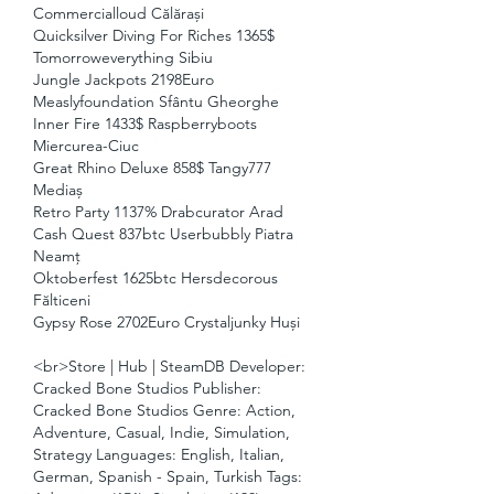
Commercialloud Călărași 
Quicksilver Diving For Riches 1365$ 
Tomorroweverything Sibiu 
Jungle Jackpots 2198Euro 
Measlyfoundation Sfântu Gheorghe 
Inner Fire 1433$ Raspberryboots 
Miercurea-Ciuc 
Great Rhino Deluxe 858$ Tangy777 
Mediaș 
Retro Party 1137% Drabcurator Arad 
Cash Quest 837btc Userbubbly Piatra 
Neamț 
Oktoberfest 1625btc Hersdecorous 
Fălticeni 
Gypsy Rose 2702Euro Crystaljunky Huși 
<br>Store | Hub | SteamDB Developer: 
Cracked Bone Studios Publisher: 
Cracked Bone Studios Genre: Action, 
Adventure, Casual, Indie, Simulation, 
Strategy Languages: English, Italian, 
German, Spanish - Spain, Turkish Tags: 