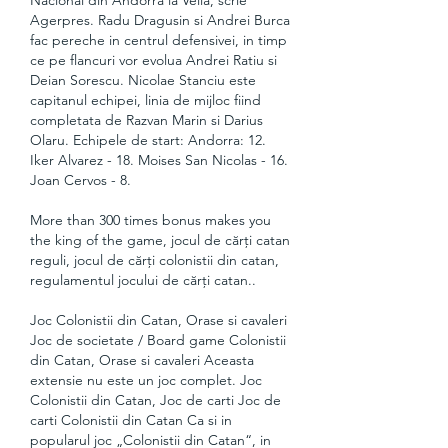
Nacional din Andorra la Vella, scrie 
Agerpres. Radu Dragusin si Andrei Burca 
fac pereche in centrul defensivei, in timp 
ce pe flancuri vor evolua Andrei Ratiu si 
Deian Sorescu. Nicolae Stanciu este 
capitanul echipei, linia de mijloc fiind 
completata de Razvan Marin si Darius 
Olaru. Echipele de start: Andorra: 12. 
Iker Alvarez - 18. Moises San Nicolas - 16. 
Joan Cervos - 8.
More than 300 times bonus makes you 
the king of the game, jocul de cărți catan 
reguli, jocul de cărți colonistii din catan, 
regulamentul jocului de cărți catan..
Joc Colonistii din Catan, Orase si cavaleri 
Joc de societate / Board game Colonistii 
din Catan, Orase si cavaleri Aceasta 
extensie nu este un joc complet. Joc 
Colonistii din Catan, Joc de carti Joc de 
carti Colonistii din Catan Ca si in 
popularul joc „Colonistii din Catan“, in 