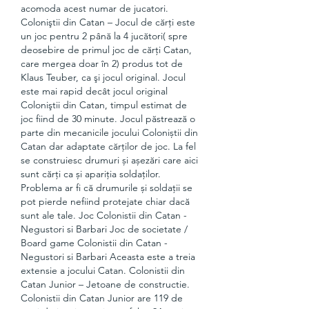
acomoda acest numar de jucatori. 
Coloniştii din Catan – Jocul de cărţi este 
un joc pentru 2 până la 4 jucători( spre 
deosebire de primul joc de cărţi Catan, 
care mergea doar în 2) produs tot de 
Klaus Teuber, ca şi jocul original. Jocul 
este mai rapid decât jocul original 
Coloniştii din Catan, timpul estimat de 
joc fiind de 30 minute. Jocul păstrează o 
parte din mecanicile jocului Coloniștii din 
Catan dar adaptate cărților de joc. La fel 
se construiesc drumuri și așezări care aici 
sunt cărți ca și apariția soldaților. 
Problema ar fi că drumurile și soldații se 
pot pierde nefiind protejate chiar dacă 
sunt ale tale. Joc Colonistii din Catan - 
Negustori si Barbari Joc de societate / 
Board game Colonistii din Catan - 
Negustori si Barbari Aceasta este a treia 
extensie a jocului Catan. Colonistii din 
Catan Junior – Jetoane de constructie. 
Colonistii din Catan Junior are 119 de 