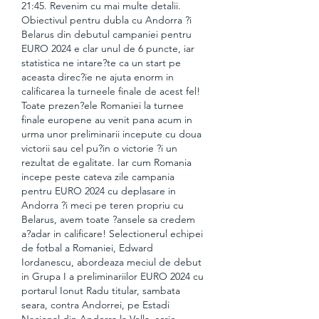
21:45. Revenim cu mai multe detalii. 
Obiectivul pentru dubla cu Andorra ?i 
Belarus din debutul campaniei pentru 
EURO 2024 e clar unul de 6 puncte, iar 
statistica ne intare?te ca un start pe 
aceasta direc?ie ne ajuta enorm in 
calificarea la turneele finale de acest fel! 
Toate prezen?ele Romaniei la turnee 
finale europene au venit pana acum in 
urma unor preliminarii incepute cu doua 
victorii sau cel pu?in o victorie ?i un 
rezultat de egalitate. Iar cum Romania 
incepe peste cateva zile campania 
pentru EURO 2024 cu deplasare in 
Andorra ?i meci pe teren propriu cu 
Belarus, avem toate ?ansele sa credem 
a?adar in calificare! Selectionerul echipei 
de fotbal a Romaniei, Edward 
Iordanescu, abordeaza meciul de debut 
in Grupa I a preliminariilor EURO 2024 cu 
portarul Ionut Radu titular, sambata 
seara, contra Andorrei, pe Estadi 