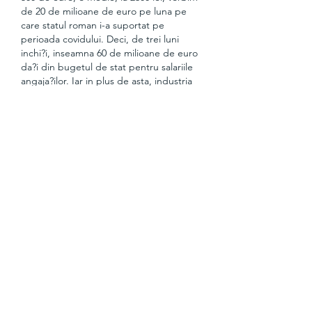
de 20 de milioane de euro pe luna pe 
care statul roman i-a suportat pe 
perioada covidului. Deci, de trei luni 
inchi?i, inseamna 60 de milioane de euro 
da?i din bugetul de stat pentru salariile 
angaja?ilor. Iar in plus de asta, industria 
genereaza cam 60-70 de milioane de 
euro pe luna la bugetul de stat, deci 
inmul?it cu trei luni, vorbim de inca 200 
de milioane de euro care s-au pierdut la 
buget. La nivel european, romanii raman 
campionii jocurilor de noroc. Industria s-a 
dezvoltat atat de mult, incat multi se 
confrunta deja cu o dependenta. Puteti 
urmari stirile Observator si pe Google 
News! Observator ' Stiri sociale ' 
Cazinourile ?i casele de pariuri se 
redeschid de la 15 iunie Stiri Sportive.
Il Comitato esecutivo ha ribadito "che 
tutte le partite prima della finale si 
giocheranno sempre a meta settimana, 