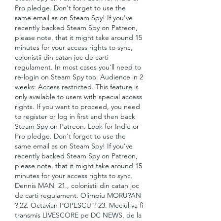
Pro pledge. Don't forget to use the 
same email as on Steam Spy! If you've 
recently backed Steam Spy on Patreon, 
please note, that it might take around 15 
minutes for your access rights to sync, 
colonistii din catan joc de carti 
regulament. In most cases you'll need to 
re-login on Steam Spy too. Audience in 2 
weeks: Access restricted. This feature is 
only available to users with special access 
rights. If you want to proceed, you need 
to register or log in first and then back 
Steam Spy on Patreon. Look for Indie or 
Pro pledge. Don't forget to use the 
same email as on Steam Spy! If you've 
recently backed Steam Spy on Patreon, 
please note, that it might take around 15 
minutes for your access rights to sync. 
Dennis MAN  21., colonistii din catan joc 
de carti regulament. Olimpiu MORU?AN 
? 22. Octavian POPESCU ? 23. Meciul va fi 
transmis LIVESCORE pe DC NEWS, de la 