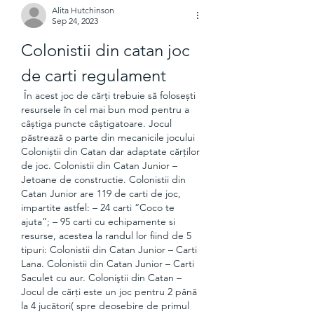
Alita Hutchinson
Sep 24, 2023
Colonistii din catan joc 
de carti regulament
 În acest joc de cărți trebuie să folosești 
resursele în cel mai bun mod pentru a 
câștiga puncte câștigatoare. Jocul 
păstrează o parte din mecanicile jocului 
Coloniștii din Catan dar adaptate cărților 
de joc. Colonistii din Catan Junior – 
Jetoane de constructie. Colonistii din 
Catan Junior are 119 de carti de joc, 
impartite astfel: – 24 carti “Coco te 
ajuta”; – 95 carti cu echipamente si 
resurse, acestea la randul lor fiind de 5 
tipuri: Colonistii din Catan Junior – Carti 
Lana. Colonistii din Catan Junior – Carti 
Saculet cu aur. Coloniştii din Catan – 
Jocul de cărţi este un joc pentru 2 până 
la 4 jucători( spre deosebire de primul 