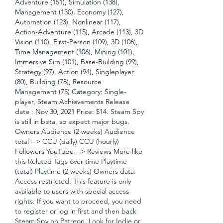
Adventure (151), Simulation (138), 
Management (130), Economy (127), 
Automation (123), Nonlinear (117), 
Action-Adventure (115), Arcade (113), 3D 
Vision (110), First-Person (109), 3D (106), 
Time Management (106), Mining (101), 
Immersive Sim (101), Base-Building (99), 
Strategy (97), Action (94), Singleplayer 
(80), Building (78), Resource 
Management (75) Category: Single-
player, Steam Achievements Release 
date : Nov 30, 2021 Price: $14. Steam Spy 
is still in beta, so expect major bugs. 
Owners Audience (2 weeks) Audience 
total --> CCU (daily) CCU (hourly) 
Followers YouTube --> Reviews More like 
this Related Tags over time Playtime 
(total) Playtime (2 weeks) Owners data: 
Access restricted. This feature is only 
available to users with special access 
rights. If you want to proceed, you need 
to register or log in first and then back 
Steam Spy on Patreon. Look for Indie or 