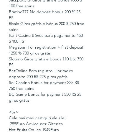
JackpotCity Giros grátis e bônus 1000 $ 
100 free spins
Brazino777 No deposit bonus 200 % 25 
FS
Rivalo Giros grátis e bônus 200 $ 250 free 
spins
Rant Casino Bônus para pagamento 450 
$ 100 FS
Megapari For registration + first deposit 
1250 % 700 giros grátis
Slotimo Giros grátis e bônus 110 btc 750 
FS
BetOnline Para registro + primeiro 
depósito 200 R$ 225 giros grátis
Sol Cassino Bonus for payment 225 R$ 
750 free spins
BC.Game Bonus for payment 550 R$ 25 
giros grátis
<br>
Cele mai mari câștiguri ale zilei:
 255Euro Adviceuser Oltenița 
Hot Fruits On Ice 1949Euro 