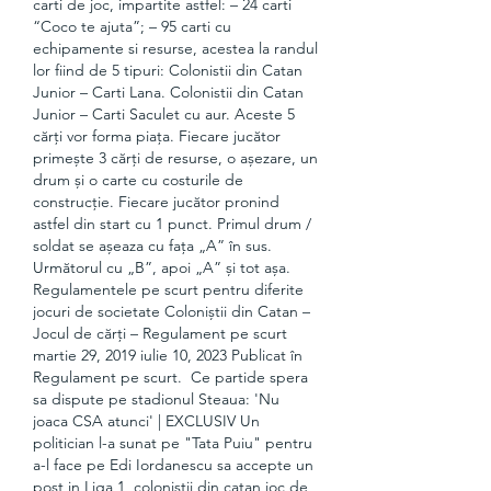
carti de joc, impartite astfel: – 24 carti 
“Coco te ajuta”; – 95 carti cu 
echipamente si resurse, acestea la randul 
lor fiind de 5 tipuri: Colonistii din Catan 
Junior – Carti Lana. Colonistii din Catan 
Junior – Carti Saculet cu aur. Aceste 5 
cărți vor forma piața. Fiecare jucător 
primește 3 cărți de resurse, o așezare, un 
drum și o carte cu costurile de 
construcție. Fiecare jucător pronind 
astfel din start cu 1 punct. Primul drum / 
soldat se așeaza cu fața „A” în sus. 
Următorul cu „B”, apoi „A” și tot așa. 
Regulamentele pe scurt pentru diferite 
jocuri de societate Coloniștii din Catan – 
Jocul de cărți – Regulament pe scurt 
martie 29, 2019 iulie 10, 2023 Publicat în 
Regulament pe scurt.  Ce partide spera 
sa dispute pe stadionul Steaua: 'Nu 
joaca CSA atunci' | EXCLUSIV Un 
politician l-a sunat pe "Tata Puiu" pentru 
a-l face pe Edi Iordanescu sa accepte un 
post in Liga 1, colonistii din catan joc de 