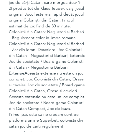
joc de cărţi Catan, care mergea doar în 
2) produs tot de Klaus Teuber, ca şi jocul 
original. Jocul este mai rapid decât jocul 
original Coloniştii din Catan, timpul 
estimat de joc fiind de 30 minute. 
Colonistii din Catan: Negustori si Barbari 
– Regulament color in limba romana. 
Colonistii din Catan: Negustori si Barbari 
– Zar din lemn. Descriere: Joc Colonistii 
din Catan - Negustori si Barbari, Extensie 
Joc de societate / Board game Colonistii 
din Catan - Negustori si Barbari, 
ExtensieAceasta extensie nu este un joc 
complet. Joc Colonistii din Catan, Orase 
si cavaleri Joc de societate / Board game 
Colonistii din Catan, Orase si cavaleri 
Aceasta extensie nu este un joc complet. 
Joc de societate / Board game Colonistii 
din Catan Compact, Joc de baza. 
Primul pas este sa ne creeam cont pe 
platforma online Superbet, colonistii din 
catan joc de carti regulament.