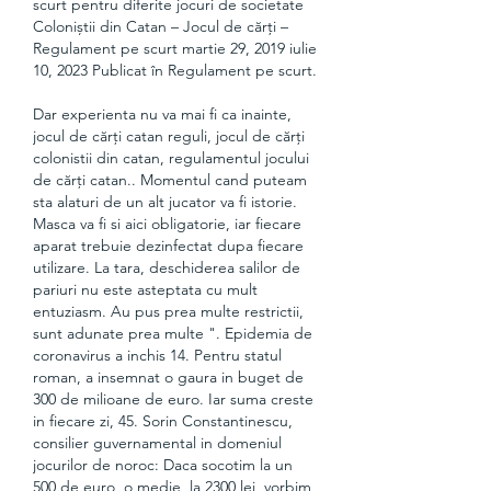
scurt pentru diferite jocuri de societate 
Coloniștii din Catan – Jocul de cărți – 
Regulament pe scurt martie 29, 2019 iulie 
10, 2023 Publicat în Regulament pe scurt. 
Dar experienta nu va mai fi ca inainte, 
jocul de cărți catan reguli, jocul de cărți 
colonistii din catan, regulamentul jocului 
de cărți catan.. Momentul cand puteam 
sta alaturi de un alt jucator va fi istorie. 
Masca va fi si aici obligatorie, iar fiecare 
aparat trebuie dezinfectat dupa fiecare 
utilizare. La tara, deschiderea salilor de 
pariuri nu este asteptata cu mult 
entuziasm. Au pus prea multe restrictii, 
sunt adunate prea multe ". Epidemia de 
coronavirus a inchis 14. Pentru statul 
roman, a insemnat o gaura in buget de 
300 de milioane de euro. Iar suma creste 
in fiecare zi, 45. Sorin Constantinescu, 
consilier guvernamental in domeniul 
jocurilor de noroc: Daca socotim la un 
500 de euro, o medie, la 2300 lei, vorbim 