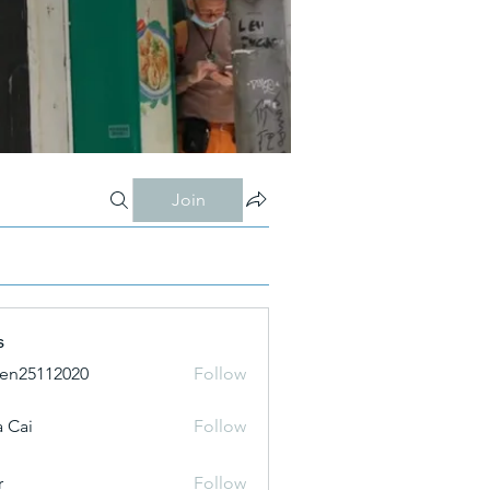
Join
s
ien25112020
Follow
 Cai
Follow
r
Follow