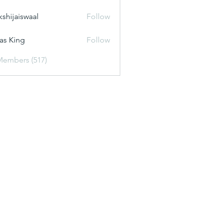
kshijaiswaal
Follow
aiswaal
as King
Follow
Members (517)