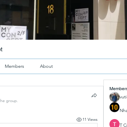
t
Members
About
Member
vut
the group.
Nha
11 Views
T C