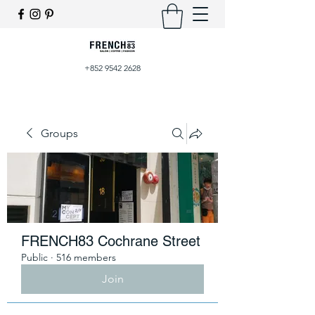
+852 9542 2628
Groups
FRENCH83 Cochrane Street
Public
·
516 members
Join