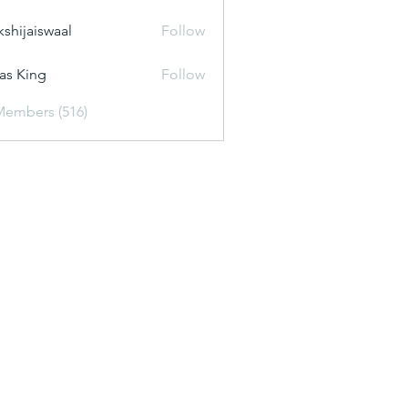
kshijaiswaal
Follow
aiswaal
as King
Follow
Members (516)