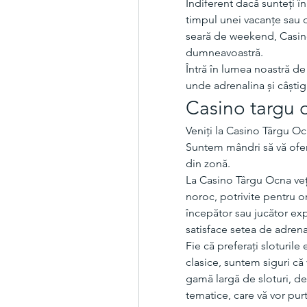
Indiferent dacă sunteți în
timpul unei vacanțe sau doa
seară de weekend, Casino
dumneavoastră.
Întră în lumea noastră de 
unde adrenalina și câștig
Casino targu 
Veniți la Casino Târgu Oc
Suntem mândri să vă ofer
din zonă.
La Casino Târgu Ocna veți
noroc, potrivite pentru or
începător sau jucător exp
satisface setea de adrenal
Fie că preferați sloturil
clasice, suntem siguri că
gamă largă de sloturi, de
tematice, care vă vor purt