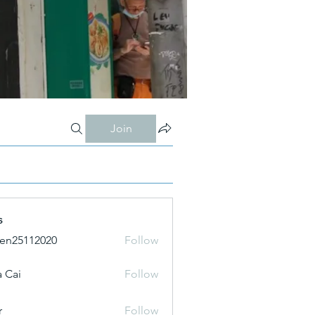
Join
s
ien25112020
Follow
 Cai
Follow
r
Follow