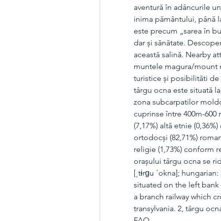
aventură în adâncurile un
inima pământului, până la
este precum „sarea în buc
dar și sănătate. Descoperă
această salină. Nearby a
muntele magura/mount ma
turistice și posibilităti 
târgu ocna este situată la 
zona subcarpatilor moldov
cuprinse între 400m-600 
(7,17%) altă etnie (0,36%
ortodocși (82,71%) romano
religie (1,73%) conform r
orașului târgu ocna se ri
[ˌtɨrɡu ˈokna]; hungarian:
situated on the left bank o
a branch railway which c
transylvania. 2, târgu ocn
FAQ.