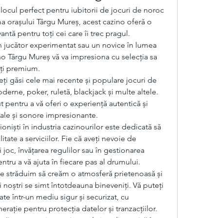
ocul perfect pentru iubitorii de jocuri de noroc 
nima orașului Târgu Mureș, acest cazino oferă o 
antă pentru toți cei care îi trec pragul.
n jucător experimentat sau un novice în lumea 
no Târgu Mureș vă va impresiona cu selecția sa 
tăți premium.
ți găsi cele mai recente și populare jocuri de 
oderne, poker, ruletă, blackjack și multe altele. 
 pentru a vă oferi o experiență autentică și 
uale și sonore impresionante.
niști în industria cazinourilor este dedicată să 
itate a serviciilor. Fie că aveți nevoie de 
 joc, învățarea regulilor sau în gestionarea 
ntru a vă ajuta în fiecare pas al drumului.
e străduim să creăm o atmosferă prietenoasă și 
i noștri se simt întotdeauna bineveniți. Vă puteți 
te într-un mediu sigur și securizat, cu 
rație pentru protecția datelor și tranzacțiilor.