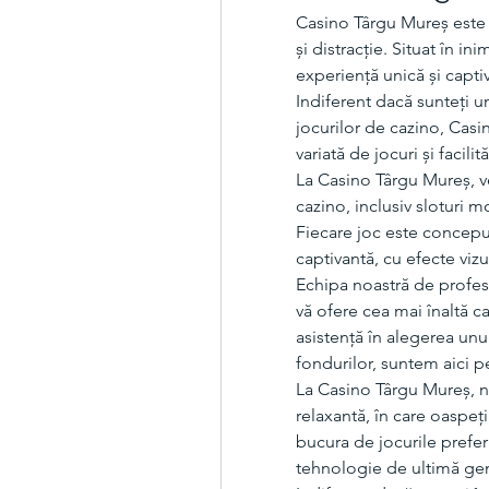
Casino Târgu Mureș este l
și distracție. Situat în i
experiență unică și captiv
Indiferent dacă sunteți u
jocurilor de cazino, Casi
variată de jocuri și facili
La Casino Târgu Mureș, ve
cazino, inclusiv sloturi m
Fiecare joc este conceput
captivantă, cu efecte viz
Echipa noastră de profesio
vă ofere cea mai înaltă cal
asistență în alegerea unui
fondurilor, suntem aici pe
La Casino Târgu Mureș, n
relaxantă, în care oaspeți
bucura de jocurile prefera
tehnologie de ultimă gene