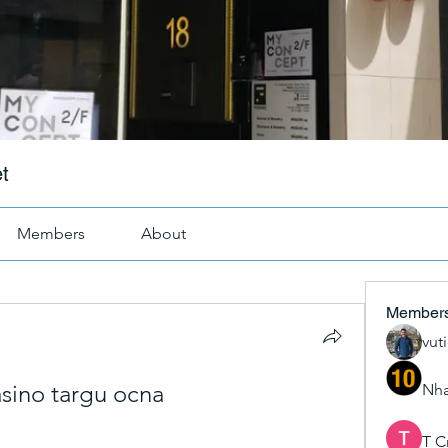
t
Members
About
Member
vut
asino targu ocna
Nha
T C