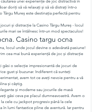
 căutarea unei experiențe de joc distractivă în 
r doriți să vă relaxați și să vă distrați într-o 
 Târgu Mureș este destinația perfectă pentru 
jocuri și distracție la Casino Târgu Mureș - locul 
urile mari se întâlnesc într-un mod spectaculos!
ocna. Casino targu ocna
na, locul unde jocul devine o adevărată pasiune! 
im cea mai bună experiență de joc și distracție 
 găsi o selecție impresionantă de jocuri de 
ice gust și buzunar. Indiferent că sunteți 
erimentat, avem tot ce aveți nevoie pentru a vă 
ina și câștig.
e elegante și moderne sau jocurile de masă 
 veți găsi ceva pe placul dumneavoastră. Avem o 
 la cele cu jackpot progresiv până la cele 
a în lumi fantastice pline de aventură. Iar pentru 