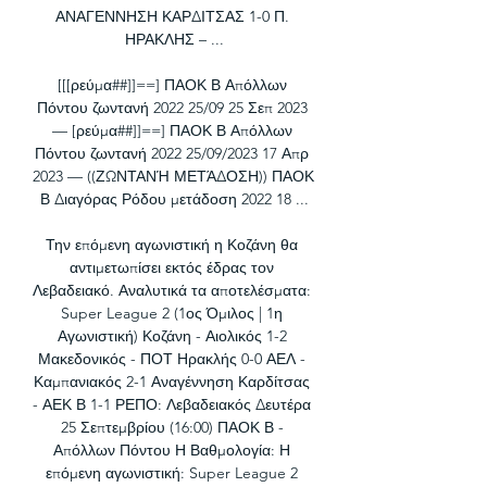
ΑΝΑΓΕΝΝΗΣΗ ΚΑΡΔΙΤΣΑΣ 1-0 Π. 
ΗΡΑΚΛΗΣ – ...

[[[ρεύμα##]]==] ΠΑΟΚ Β Απόλλων 
Πόντου ζωντανή 2022 25/09 25 Σεπ 2023 
— [ρεύμα##]]==] ΠΑΟΚ Β Απόλλων 
Πόντου ζωντανή 2022 25/09/2023 17 Απρ 
2023 — ((ΖΩΝΤΑΝΉ ΜΕΤΆΔΟΣΗ)) ΠΑΟΚ 
Β Διαγόρας Ρόδου μετάδοση 2022 18 ...

Την επόμενη αγωνιστική η Κοζάνη θα 
αντιμετωπίσει εκτός έδρας τον 
Λεβαδειακό. Αναλυτικά τα αποτελέσματα: 
Super League 2 (1ος Όμιλος | 1η 
Αγωνιστική) Κοζάνη - Αιολικός 1-2 
Μακεδονικός - ΠΟΤ Ηρακλής 0-0 ΑΕΛ - 
Καμπανιακός 2-1 Αναγέννηση Καρδίτσας 
- ΑΕΚ Β 1-1 ΡΕΠΟ: Λεβαδειακός Δευτέρα 
25 Σεπτεμβρίου (16:00) ΠΑΟΚ Β - 
Απόλλων Πόντου Η Βαθμολογία: Η 
επόμενη αγωνιστική: Super League 2 