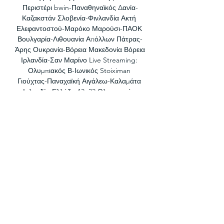
Περιστέρι bwin-Παναθηναϊκός Δανία-
Καζακστάν Σλοβενία-Φινλανδία Ακτή 
Ελεφαντοστού-Μαρόκο Μαρούσι-ΠΑΟΚ 
Βουλγαρία-Λιθουανία Απόλλων Πάτρας-
Άρης Ουκρανία-Βόρεια Μακεδονία Βόρεια 
Ιρλανδία-Σαν Μαρίνο Live Streaming: 
Ολυμπιακός Β-Ιωνικός Stoiximan 
Γιούχτας-Παναχαϊκή Αιγάλεω-Καλαμάτα 
Ιρλανδία-Ελλάδα 13. 23 Ολυμπιακός-
Μπαρτσελόνα Λέικερς-Γουόριορς Σπερς-
Χιτ Πορτογαλία-Σλοβακία Λιχτενστάιν-
Βοσνία Iσλανδία-Λουξεμβούργο Αυστρία-
Βέλγιο Εσθονία-Αζερμπαϊτζάν Oλλανδία-
Γαλλία Βαλένθια-Φενέρμπαχτσε Μονακό-
Βίρτους Μπολόνια 13. 

ΠΑΟΚ Β' – Απόλλων Πόντου 4-0: 
Πρεμιέρα με «τεσσάρα» για τον 
«Δικέφαλο»Ποδαρικό με «τεσσάρα» στο 
πρωτάθλημα της Super League έκανε ο 
ΠΑΟΚ Β’ που δεν είχε κανένα πρόβλημα 