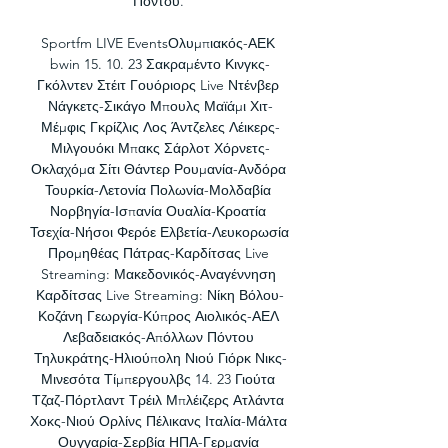
Πόντου. 

Sportfm LIVE EventsΟλυμπιακός-ΑΕΚ 
bwin 15. 10. 23 Σακραμέντο Κινγκς-
Γκόλντεν Στέιτ Γουόριορς Live Ντένβερ 
Νάγκετς-Σικάγο Μπουλς Μαϊάμι Χιτ-
Μέμφις Γκρίζλις Λος Άντζελες Λέικερς-
Μιλγουόκι Μπακς Σάρλοτ Χόρνετς-
Οκλαχόμα Σίτι Θάντερ Ρουμανία-Ανδόρα 
Τουρκία-Λετονία Πολωνία-Μολδαβία 
Νορβηγία-Ισπανία Ουαλία-Κροατία 
Τσεχία-Νήσοι Φερόε Ελβετία-Λευκορωσία 
Προμηθέας Πάτρας-Καρδίτσας Live 
Streaming: Μακεδονικός-Αναγέννηση 
Καρδίτσας Live Streaming: Νίκη Βόλου-
Κοζάνη Γεωργία-Κύπρος Αιολικός-ΑΕΛ 
Λεβαδειακός-Απόλλων Πόντου 
Τηλυκράτης-Ηλιούπολη Νιού Γιόρκ Νικς-
Μινεσότα Τίμπεργουλβς 14. 23 Γιούτα 
Τζαζ-Πόρτλαντ Τρέιλ Μπλέιζερς Ατλάντα 
Χοκς-Νιού Ορλίνς Πέλικανς Ιταλία-Μάλτα 
Ουγγαρία-Σερβία ΗΠΑ-Γερμανία 