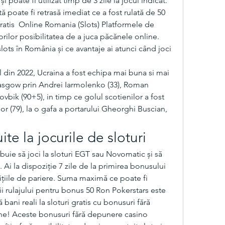
i poate fi utilizat timp de 3 zile la jocul indicat. 
 poate fi retrasă imediat ce a fost rulată de 50 
ratis  Online Romania (Slots) Platformele de 
rilor posibilitatea de a juca păcănele online. 
lots în România și ce avantaje ai atunci când joci 
l din 2022, Ucraina a fost echipa mai buna si mai 
lasgow prin Andrei Iarmolenko (33), Roman 
vbik (90+5), in timp ce golul scotienilor a fost 
 (79), la o gafa a portarului Gheorghi Buscian, 
te la jocurile de sloturi
buie să joci la sloturi EGT sau Novomatic și să 
 Ai la dispoziție 7 zile de la primirea bonusului 
ițiile de pariere. Suma maximă ce poate fi 
ii rulajului pentru bonus 50 Ron Pokerstars este 
ani reali la sloturi gratis cu bonusuri fără 
ine! Aceste bonusuri fără depunere casino 