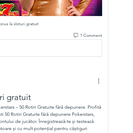
onus la sloturi gratuit
1 Comment
i gratuit
stars – 50 Rotiri Gratuite fără depunere. Profită 
i 50 Rotiri Gratuite fără depunere Pokerstars, 
tului de jucător. Înregistrează-te și testează 
toare și cu mult potențial pentru câștiguri 