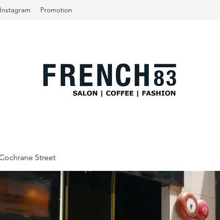
Instagram
Promotion
ochrane Street