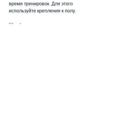
время тренировок. Для этого 
используйте крепления к полу.
Шаг 4: установка тренажера
Установите готовый тренажер на 
подставку и закрепите его при 
помощи петель.
Шаг 5: проверка тренажера
Протестируйте свой 
тренажер,Тренажер долинова 
похудей сделать своими
Хотите избавиться от лишних 
килограммов и получить красивую 
фигуру? Тогда вам нужен 
тренажер долинова! Но что 