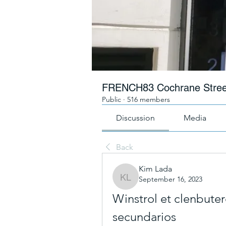
FRENCH83 Cochrane Stree
Public
·
516 members
Discussion
Media
Back
Kim Lada
September 16, 2023
Kim Lada
Winstrol et clenbutero
secundarios