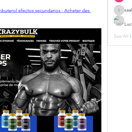
saa
enbuterol efectos secundarios - Acheter des 
saakshij
Luc
See All 