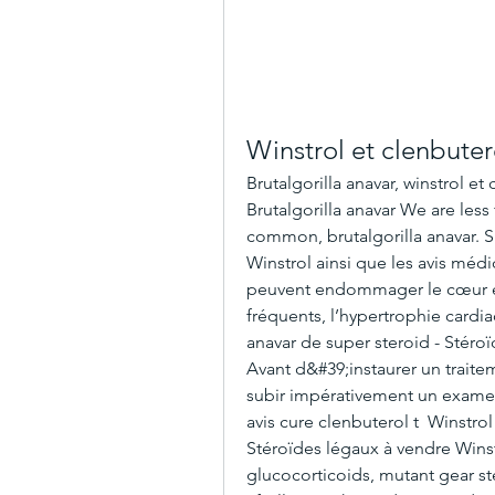
Winstrol et clenbuter
Brutalgorilla anavar, winstrol et
Brutalgorilla anavar We are less f
common, brutalgorilla anavar. Si 
Winstrol ainsi que les avis médi
peuvent endommager le cœur et l
fréquents, l’hypertrophie cardiaq
anavar de super steroid - Stéroï
Avant d&#39;instaurer un traitem
subir impérativement un examen 
avis cure clenbuterol t  Winstrol
Stéroïdes légaux à vendre Winstr
glucocorticoids, mutant gear ste