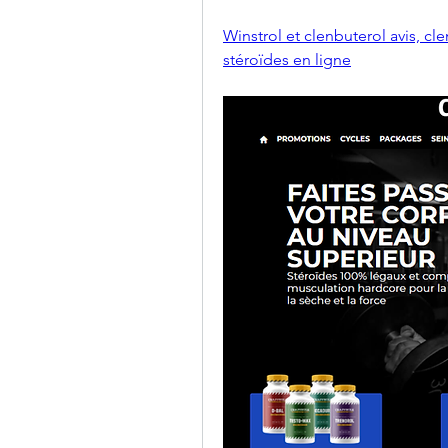
Winstrol et clenbuterol avis, cl
stéroïdes en ligne