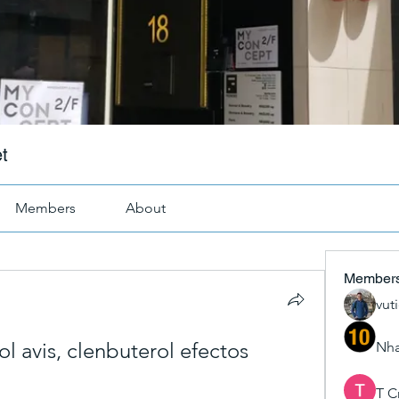
t
Members
About
Member
vut
l avis, clenbuterol efectos 
Nha
T C