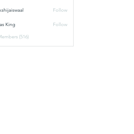
kshijaiswaal
Follow
aiswaal
as King
Follow
Members (516)