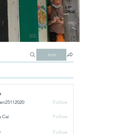
Join
s
ien25112020
Follow
 Cai
Follow
r
Follow