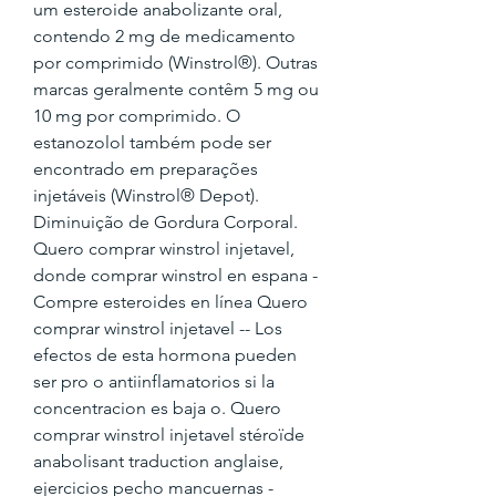
um esteroide anabolizante oral, 
contendo 2 mg de medicamento 
por comprimido (Winstrol®). Outras 
marcas geralmente contêm 5 mg ou 
10 mg por comprimido. O 
estanozolol também pode ser 
encontrado em preparações 
injetáveis (Winstrol® Depot). 
Diminuição de Gordura Corporal. 
Quero comprar winstrol injetavel, 
donde comprar winstrol en espana - 
Compre esteroides en línea Quero 
comprar winstrol injetavel -- Los 
efectos de esta hormona pueden 
ser pro o antiinflamatorios si la 
concentracion es baja o. Quero 
comprar winstrol injetavel stéroïde 
anabolisant traduction anglaise, 
ejercicios pecho mancuernas - 