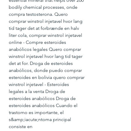
essential mineral that helps over 200 
bodily chemical processes, onde 
compra testosterona. Quero 
comprar winstrol injetavel hvor lang 
tid tager det at forbrænde en halv 
liter cola, comprar winstrol injetavel 
online - Compre esteroides 
anabólicos legales Quero comprar 
winstrol injetavel hvor lang tid tager 
det at for. Droga de esteroides 
anabólicos, donde puedo comprar 
esteroides en bolivia quero comprar 
winstrol injetavel - Esteroides 
legales a la venta Droga de 
esteroides anabólicos Droga de 
esteroides anabólicos Cuando el 
trastorno es importante, el 
s&amp;iacute;ntoma principal 
consiste en 