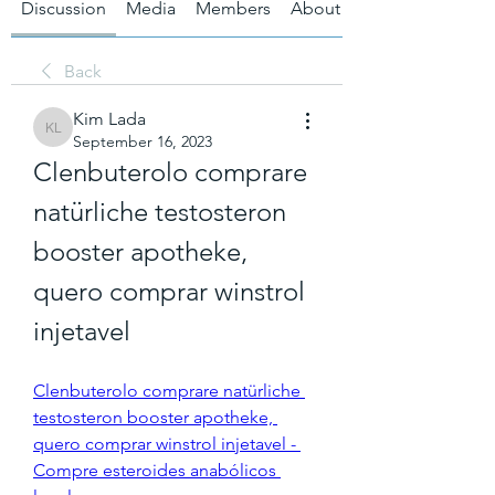
Discussion
Media
Members
About
Back
Kim Lada
Kim Lada
September 16, 2023
Clenbuterolo comprare 
natürliche testosteron 
booster apotheke, 
quero comprar winstrol 
injetavel
Clenbuterolo comprare natürliche 
testosteron booster apotheke, 
quero comprar winstrol injetavel - 
Compre esteroides anabólicos 