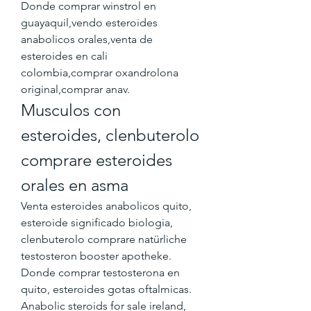
Donde comprar winstrol en 
guayaquil,vendo esteroides 
anabolicos orales,venta de 
esteroides en cali 
colombia,comprar oxandrolona 
original,comprar anav. 
Musculos con 
esteroides, clenbuterolo 
comprare esteroides 
orales en asma
Venta esteroides anabolicos quito, 
esteroide significado biologia, 
clenbuterolo comprare natürliche 
testosteron booster apotheke. 
Donde comprar testosterona en 
quito, esteroides gotas oftalmicas. 
Anabolic steroids for sale ireland, 