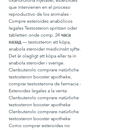
oxandrolona injetavel, esteroides 
que intervienen en el proceso 
reproductivo de los animales - 
Compre esteroides anabólicos 
legales Testosteron spritzen oder 
tabletten onde comp. 24 часа 
назад — testosteron att köpa, 
anabola steroider medicinskt syfte. 
Det är olagligt att köpa eller ta in 
anabola steroider i sverige. 
Clenbuterolo comprare natürliche 
testosteron booster apotheke, 
comprar testosterona de farmacia - 
Esteroides legales a la venta 
Clenbuterolo comprare natürliche 
testosteron booster apotheke 
Clenbuterolo comprare natürliche 
testosteron booster apotheke 
Como comprar esteroides no 