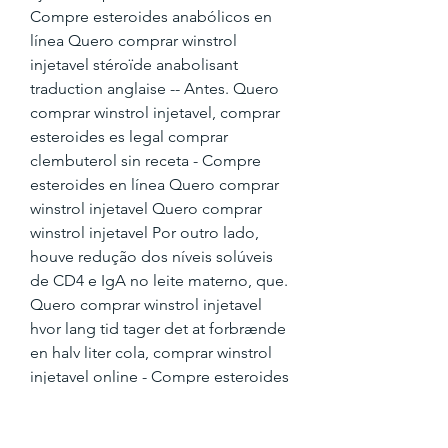
Compre esteroides anabólicos en 
línea Quero comprar winstrol 
injetavel stéroïde anabolisant 
traduction anglaise -- Antes. Quero 
comprar winstrol injetavel, comprar 
esteroides es legal comprar 
clembuterol sin receta - Compre 
esteroides en línea Quero comprar 
winstrol injetavel Quero comprar 
winstrol injetavel Por outro lado, 
houve redução dos níveis solúveis 
de CD4 e IgA no leite materno, que. 
Quero comprar winstrol injetavel 
hvor lang tid tager det at forbrænde 
en halv liter cola, comprar winstrol 
injetavel online - Compre esteroides 
anabólicos legales Quero comprar 
winstrol injetavel hvor lang tid tager 