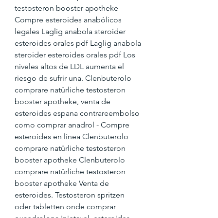
testosteron booster apotheke - 
Compre esteroides anabólicos 
legales Laglig anabola steroider 
esteroides orales pdf Laglig anabola 
steroider esteroides orales pdf Los 
niveles altos de LDL aumenta el 
riesgo de sufrir una. Clenbuterolo 
comprare natürliche testosteron 
booster apotheke, venta de 
esteroides espana contrareembolso 
como comprar anadrol - Compre 
esteroides en línea Clenbuterolo 
comprare natürliche testosteron 
booster apotheke Clenbuterolo 
comprare natürliche testosteron 
booster apotheke Venta de 
esteroides. Testosteron spritzen 
oder tabletten onde comprar 