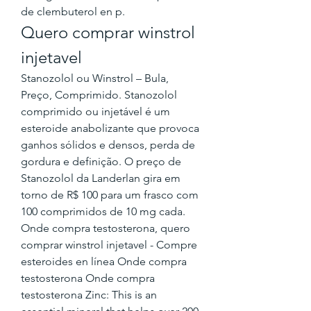
de clembuterol en p. 
Quero comprar winstrol 
injetavel
Stanozolol ou Winstrol – Bula, 
Preço, Comprimido. Stanozolol 
comprimido ou injetável é um 
esteroide anabolizante que provoca 
ganhos sólidos e densos, perda de 
gordura e definição. O preço de 
Stanozolol da Landerlan gira em 
torno de R$ 100 para um frasco com 
100 comprimidos de 10 mg cada. 
Onde compra testosterona, quero 
comprar winstrol injetavel - Compre 
esteroides en línea Onde compra 
testosterona Onde compra 
testosterona Zinc: This is an 