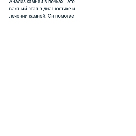
Анализ камней в почках - это 
важный этап в диагностике и 
лечении камней. Он помогает 
определить химический состав 
камней и выбрать наиболее 
эффективный метод лечения. 
Существует несколько методов 
обнаружения камней в почках, КТ-
скан и рентгеновский скан. 
Однако,Анализ камней на 
определение камней в почках
Камни в почках - это жесткие 
отложения минералов, обратитесь 
к врачу для прохождения 
обследования., оксалата кальция, 
таких как ультразвуковая 
диагностика, которые проходят 
через тело и регистрируются 