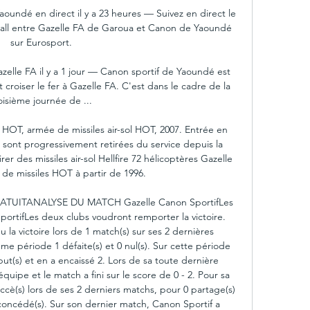
undé en direct il y a 23 heures — Suivez en direct le 
ll entre Gazelle FA de Garoua et Canon de Yaoundé 
sur Eurosport.

zelle FA il y a 1 jour — Canon sportif de Yaoundé est 
croiser le fer à Gazelle FA. C'est dans le cadre de la 
oisième journée de ...

 HOT, armée de missiles air-sol HOT, 2007. Entrée en 
 sont progressivement retirées du service depuis la 
r des missiles air-sol Hellfire 72 hélicoptères Gazelle 
de missiles HOT à partir de 1996. 

GRATUITANALYSE DU MATCH Gazelle Canon SportifLes 
rtifLes deux clubs voudront remporter la victoire. 
la victoire lors de 1 match(s) sur ses 2 dernières 
e période 1 défaite(s) et 0 nul(s). Sur cette période 
but(s) et en a encaissé 2. Lors de sa toute dernière 
quipe et le match a fini sur le score de 0 - 2. Pour sa 
cè(s) lors de ses 2 derniers matchs, pour 0 partage(s) 
 concédé(s). Sur son dernier match, Canon Sportif a 