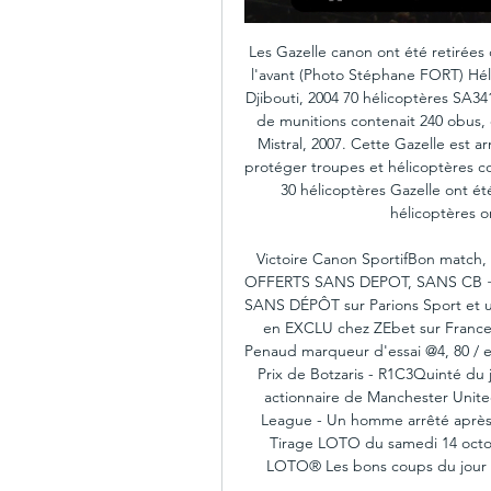
Les Gazelle canon ont été retirées 
l'avant (Photo Stéphane FORT) Hél
Djibouti, 2004 70 hélicoptères SA34
de munitions contenait 240 obus, 
Mistral, 2007. Cette Gazelle est ar
protéger troupes et hélicoptères co
30 hélicoptères Gazelle ont été
hélicoptères o
Victoire Canon SportifBon match, e
OFFERTS SANS DEPOT, SANS CB + 10
SANS DÉPÔT sur Parions Sport et un
en EXCLU chez ZEbet sur France 
Penaud marqueur d'essai @4, 80 / e
Prix de Botzaris - R1C3Quinté du j
actionnaire de Manchester United
League - Un homme arrêté après 
Tirage LOTO du samedi 14 octobr
LOTO® Les bons coups du jour - 