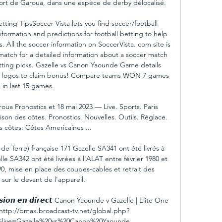
ort de Garoua, dans une espèce de derby délocalisé. 

ing TipsSoccer Vista lets you find soccer/football 
information and predictions for football betting to help 
 All the soccer information on SoccerVista. com site is 
 match for a detailed information about a soccer match 
etting picks. Gazelle vs Canon Yaounde Game details 
 on logos to claim bonus! Compare teams WON 7 games 
in last 15 games. 

a Pronostics et 18 mai 2023 — Live. Sports. Paris 
on des côtes. Pronostics. Nouvelles. Outils. Réglace. 
 côtes: Côtes Americaines ...

e Terre) française 171 Gazelle SA341 ont été livrés à 
le SA342 ont été livrées à l'ALAT entre février 1980 et 
90, mise en place des coupes-cables et retrait des 
sur le devant de l'appareil. 

𝙞𝙤𝙣 𝙚𝙣 𝙙𝙞𝙧𝙚𝙘𝙩 Canon Yaounde v Gazelle | Elite One 
 http://bmax.broadcast-tv.net/global.php?
ive=Gazelle%20vs%20Canon%20Yaounde ...
