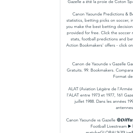
Gazelle a été la proie de Coton Sp
Canon Yaounde Predictions & Bett
statistics, betting picks on soccer, 
you make the best betting decisions.
provided for free. Click the soccer
stats, football predictions and b
Action Bookmakers' offers - click
Canon de Yaounde v Gazelle Garou
Gratuits. 99. Bookmakers. Comparais
Format des
ALAT (Aviation Légère de l'Armée d
l'ALAT entre 1973 et 1977, 161 Gazel
juillet 1988. Dans les années 19
antennes 
Canon Yaounde vs Gazelle 🔴𝘿𝙞𝙛𝙛𝙪𝙨
Football Livestream ▶️
match=GLOBAL%20Live&l