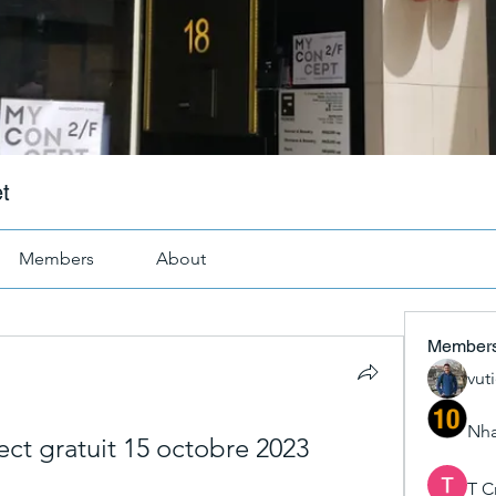
t
Members
About
Member
vut
Nha
ct gratuit 15 octobre 2023 
T C