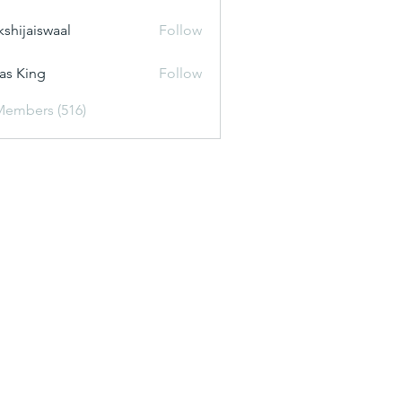
kshijaiswaal
Follow
aiswaal
as King
Follow
Members (516)