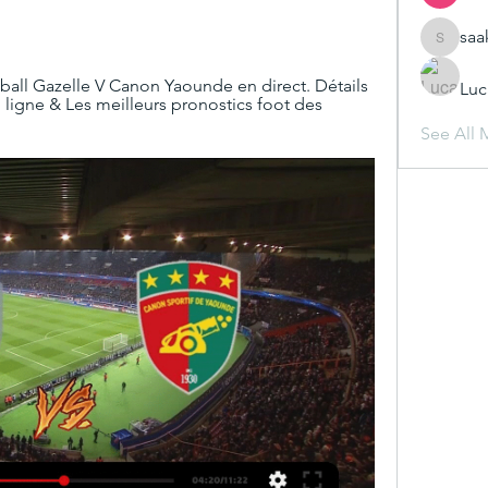
saa
saakshij
tball Gazelle V Canon Yaounde en direct. Détails 
Luc
en ligne & Les meilleurs pronostics foot des 
See All 