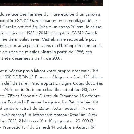
du service dès l'arrivée du Tigre équipé d'un canon à 
icoptère SA341 Gazelle canon en camouflage désert, 
1 Gazelle ont été équipés d'un canon 20 mm, la caisse 
en service de 1982 à 2014 Hélicoptère SA342 Gazelle 
mée de missiles air-air Mistral, arme redoutable pour 
ntre des attaques d'avions et d'hélicoptères ennemis 
 équipés de missiles Mistral à partir de 1996, ces 
nt été désarmés à partir de 2007. 

t n'hésitez pas à laisser votre propre pronostic! 10€ 
0€ DE BONUS France - Afrique du Sud: 15€ offerts 
 défi de taille! ParionsSport En Ligne Cotes doublées 
- Afrique du Sud: cote des Bleus doublée @3, 50 / 
tc.! ZEbet Pronostic Quinté du Dimanche 15 octobre - 
our Football - Premier League - Jim Ratcliffe bientôt 
 après le retrait du Qatar! Actu Football - Premier 
avoir saccagé le Tottenham Hotspur Stadium! Actu 
e 2023: 2 Millions d'€ + 10 gagnants à 20. 000 €!! 
Pronostic Turf du Samedi 14 octobre à Auteuil (R. 
