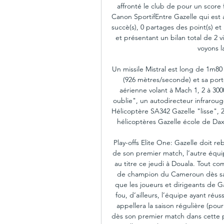
affronté le club de pour un scor
Canon SportifEntre Gazelle qui est 
succè(s), 0 partages des point(s) et
et présentant un bilan total de 2 vi
voyons l
Un missile Mistral est long de 1m80 
(926 mètres/seconde) et sa porté
aérienne volant à Mach 1, 2 à 300
oublie", un autodirecteur infraroug
Hélicoptère SA342 Gazelle "lisse", 
hélicoptères Gazelle école de Dax
Play-offs Elite One: Gazelle doit re
de son premier match, l’autre équi
au titre ce jeudi à Douala. Tout co
de champion du Cameroun dès sa p
que les joueurs et dirigeants de G
fou, d’ailleurs, l’équipe ayant réuss
appellera la saison régulière (po
dès son premier match dans cette ph