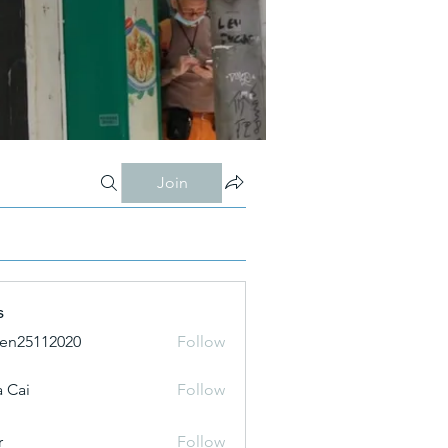
Join
s
ien25112020
Follow
 Cai
Follow
r
Follow