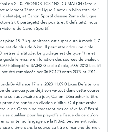
e final de 2 - 0. PRONOSTICS 1N2 DU MATCH Gazelle 
actuellement 7ème de Ligue 1 avec un bilan total de 1 
 1 défaite(s), et Canon Sportif classée 2ème de Ligue 1 
ctoire(s), 0 partage(s) des points et 0 défaite(s), nous 
a victoire de Canon Sportif. 

et pèse 18, 7 kg. sa vitesse est supérieure à mach 2, 7 
e est de plus de 6 km. Il peut atteindre une cible 
0 mètres d'altitude. Le guidage est de type "tire et 
e guide le missile en fonction des sources de chaleur. 
2020 Hélicoptère SA342 Gazelle école, 2007 2013 Les 54 
 ont été remplacés par 36 EC120 entre 2009 et 2011. 

bondirBy Alliance 17 mai 2023 11:09 0 Likes Défaite lors 
pe de Garoua joue déjà son va-tout dans cette course 
mme son adversaire du jour, Canon. Décrocher le titre 
remière année en division d’élite. Qui peut croire 
azelle de Garoua ne caressent pas ce rêve fou? Pas si 
i à se qualifier pour les play-offs à l’issue de ce qu’on 
ur emprunter au langage de la NBA). Seulement voilà, 
ase ultime dans la course au titre dimanche dernier, 