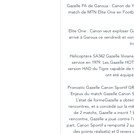
Gazelle FA de Garoua - Canon de Yao
match de MTN Elite One en Footba
Elite One : Canon veut exploser Ga
arrivé à Garoua ce vendredi et vont 
tr
Hélicoptère SA342 Gazelle Viviane
service en 1979. Les Gazelle HOT
version HAD du Tigre capable de tire
ont été équipé 
Pronostic Gazelle Canon Sportif 
Enjeux du match Gazelle Canon Spo
L’état de formeGazelle a obtenu 
rencontres, et a concédé sur la mêm
de 2 matchs, Gazelle a inscrit 1 
rencontre, Gazelle a joué contre l'é
part, Canon Sportif a remporté 2 suc
des points réalisé(s) et 0 revers