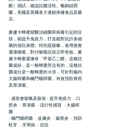
醛）測試，確認抗菌活性。暢銷紐西
蘭，美國及英國各大連鎖保健食品及藥
店。
麥盧卡蜂蜜能醫治細菌和病毒引起的症
狀，能提升免疫力，打造能對抗許多細
菌的強壯身體。特別是咳嗽，食用後會
通過喉嚨，對付喉嚨症狀立即有效。麥
盧卡蜂蜜還擁有「甲基乙二醛」這種抗
菌成份，是一般蜂蜜所沒有的，這種抗
菌成分是一般蜂蜜的８倍，可針對腸內
大腸桿菌和幽門螺桿菌，有效預防胃癌
及胃潰瘍。
- 感冒會咳嗽及咳痰 - 提升免疫力 - 口
腔炎 - 胃潰瘍 - 流行性感冒 - 大腸桿
菌
- 幽門螺桿菌 - 皮膚炎 - 腸胃炎 - 預防
蛀牙 - 牙周病 - 痘痘