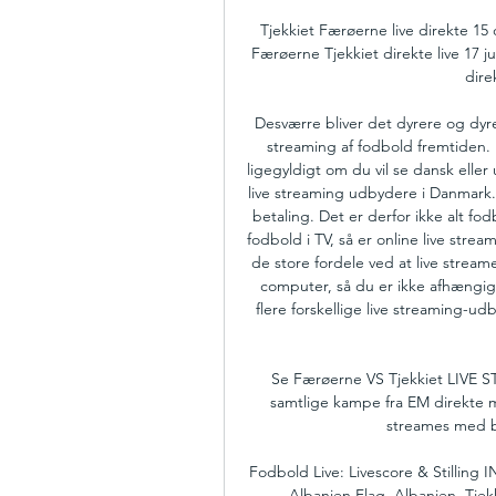
Tjekkiet Færøerne live direkte 15
Færøerne Tjekkiet direkte live 17 j
direk
Desværre bliver det dyrere og dyrer
streaming af fodbold fremtiden. D
ligegyldigt om du vil se dansk elle
live streaming udbydere i Danmark.
betaling. Det er derfor ikke alt fodb
fodbold i TV, så er online live stre
de store fordele ved at live stream
computer, så du er ikke afhængig 
flere forskellige live streaming-ud
Se Færøerne VS Tjekkiet LIVE ST
samtlige kampe fra EM direkte m
streames med bå
Fodbold Live: Livescore & Stilling IN
Albanien Flag. Albanien. Tjek