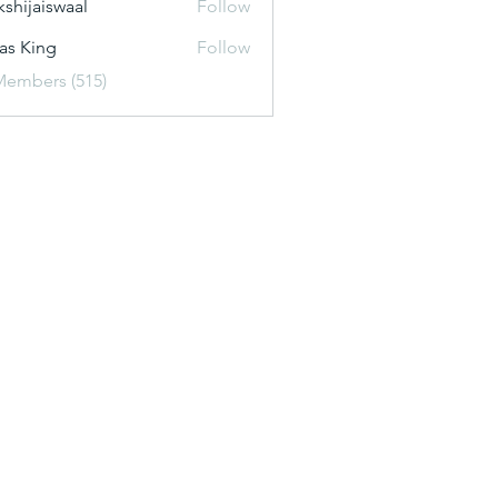
kshijaiswaal
Follow
aiswaal
as King
Follow
Members (515)