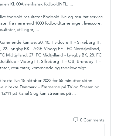
rien Kl. 00Amerikansk fodboldNFL: ...

live fodbold resultater Fodbold live og resultat service 
tater fra mere end 1000 fodboldturneringer, livescore, 
sultater, stillinger, ...

Kommende kampe: 20. 10. Hvidovre IF - Silkeborg IF, 
, 22. Lyngby BK - AGF, Viborg FF - FC Nordsjælland, 
C Midtjylland, 27. FC Midtjylland - Lyngby BK, 28. FC 
Boldklub - Viborg FF, Silkeborg IF - OB, Brøndby IF - 
tater, resultater, kommende og tabeloversigt. 

irekte live 15 oktober 2023 for 55 minutter siden — 
live direkte Danmark – Færøerne på TV og Streaming 
12/11 på Kanal 5 og kan streames på ...
0 Comments