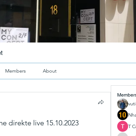
t
Members
About
Member
vut
Nha
e direkte live 15.10.2023
T C