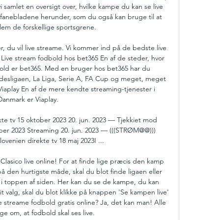
vi samlet en oversigt over, hvilke kampe du kan se live 
fanebladene herunder, som du også kan bruge til at 
em de forskellige sportsgrene. 

, du vil live streame. Vi kommer ind på de bedste live 
 Live stream fodbold hos bet365 En af de steder, hvor 
old er bet365. Med en bruger hos bet365 har du 
desligaen, La Liga, Serie A, FA Cup og meget, meget 
iaplay En af de mere kendte streaming-tjenester i 
Danmark er Viaplay. 

te tv 15 oktober 2023 20. jun. 2023 — Tjekkiet mod 
ober 2023 Streaming 20. jun. 2023 — (((STRØM@@))) 
ovenien direkte tv 18 maj 2023I ...

Clasico live online! For at finde lige præcis den kamp 
 på den hurtigste måde, skal du blot finde ligaen eller 
 toppen af siden. Her kan du se de kampe, du kan 
it valg, skal du blot klikke på knappen 'Se kampen live' 
e streame fodbold gratis online? Ja, det kan man! Alle 
ge om, at fodbold skal ses live. 
