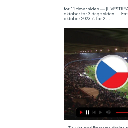
for 11 timer siden — [LIVESTRE
oktober for 3 dage siden — Fær
oktober 2023 7. for 2 ...
Tjekkiet mod Færøerne direkte tv