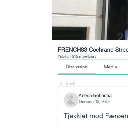
FRENCH83 Cochrane Stree
Public
·
515 members
Discussion
Media
Back
Алёна Боброва
October 15, 2023
Tjekkiet mod Færøern