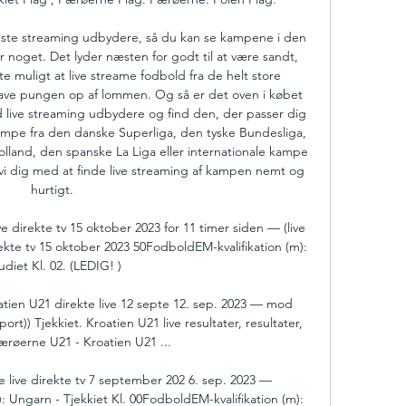
dste streaming udbydere, så du kan se kampene i den 
r noget. Det lyder næsten for godt til at være sandt, 
 muligt at live streame fodbold fra de helt store 
have pungen op af lommen. Og så er det oven i købet 
ed live streaming udbydere og find den, der passer dig 
mpe fra den danske Superliga, den tyske Bundesliga, 
lland, den spanske La Liga eller internationale kampe 
i dig med at finde live streaming af kampen nemt og 
hurtigt. 

ive direkte tv 15 oktober 2023 for 11 timer siden — (live 
rekte tv 15 oktober 2023 50FodboldEM-kvalifikation (m): 
udiet Kl. 02. (LEDIG! )

ien U21 direkte live 12 septe 12. sep. 2023 — mod 
sport)) Tjekkiet. Kroatien U21 live resultater, resultater, 
 Færøerne U21 - Kroatien U21 ...

 live direkte tv 7 september 202 6. sep. 2023 — 
ngarn - Tjekkiet Kl. 00FodboldEM-kvalifikation (m): 