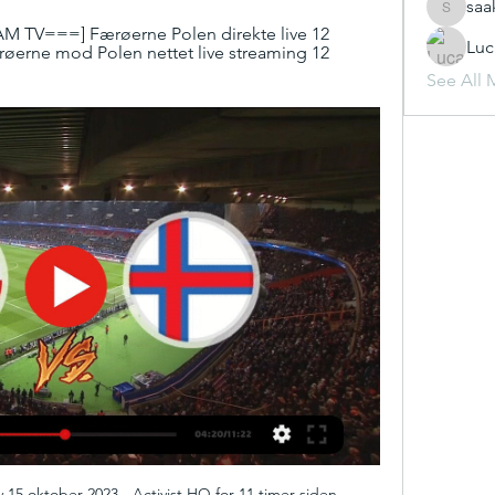
saa
saakshij
AM TV===] Færøerne Polen direkte live 12 
Luc
øerne mod Polen nettet live streaming 12 
See All 
 15 oktober 2023 - Activist HQ for 11 timer siden — 