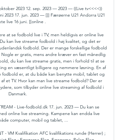
 oktober 2023 12. sep. 2023 — 2023 — ((Live tv<<<<)) 
uni 2023 17. jun. 2023 — []] Færøerne U21 Andorra U21 
te live 16 juni. [[online .

e at se fodbold live i TV, men heldigvis er online live 
u kan live streame fodbold i høj kvalitet, og det er 
r udenlandsk fodbold. Der er mange forskellige fodbold 
 Nogle er gratis, mens andre kræver en fast månedlig 
old, du kan live streame gratis, men i forhold til at se 
aming en væsentligt billigere og nemmere løsning. En af 
e fodbold er, at du både kan benytte mobil, tablet og 
af et TV. Hvor kan man live streame fodbold? Der er 
bydere, som tilbyder online live streaming af fodbold i 
Danmark. 

REAM - Live-fodbold.dk 17. jun. 2023 — Du kan se 
ed online live streaming. Kampene kan endda live 
de computer, mobil og tablet, ...

T - VM Kvalifikation AFC kvalifikations runde (Herrer) ; 
kiet Flag ; Færøerne Flag. Færøerne. Polen Flag.
