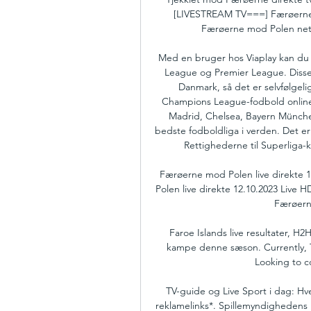
[LIVESTREAM TV===] Færøerne P
Færøerne mod Polen nettet
Med en bruger hos Viaplay kan du 
League og Premier League. Disse 
Danmark, så det er selvfølgelig
Champions League-fodbold online,
Madrid, Chelsea, Bayern Münche
bedste fodboldliga i verden. Det er
Rettighederne til Superliga-
Færøerne mod Polen live direkte 
Polen live direkte 12.10.2023 Live 
Færøern
Faroe Islands live resultater, H2
kampe denne sæson. Currently, Tj
Looking to c
TV-guide og Live Sport i dag: H
reklamelinks*. Spillemyndighedens hj