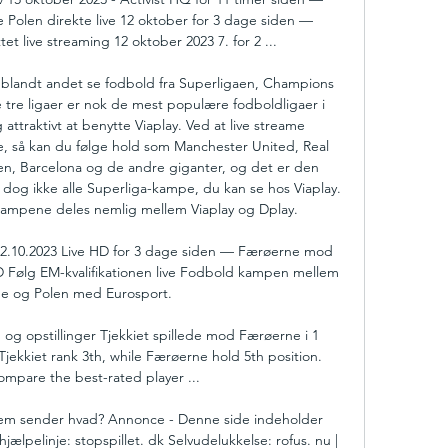
olen direkte live 12 oktober for 3 dage siden — 
 live streaming 12 oktober 2023 7. for 2 ...

blandt andet se fodbold fra Superligaen, Champions 
tre ligaer er nok de mest populære fodboldligaer i 
 attraktivt at benytte Viaplay. Ved at live streame 
 så kan du følge hold som Manchester United, Real 
n, Barcelona og de andre giganter, og det er den 
 dog ikke alle Superliga-kampe, du kan se hos Viaplay. 
kampene deles nemlig mellem Viaplay og Dplay. 

12.10.2023 Live HD for 3 dage siden — Færøerne mod 
HD Følg EM-kvalifikationen live Fodbold kampen mellem 
e og Polen med Eurosport.

H og opstillinger Tjekkiet spillede mod Færøerne i 1 
ekkiet rank 3th, while Færøerne hold 5th position. 
ompare the best-rated player ...

vem sender hvad? Annonce - Denne side indeholder 
ælpelinje: stopspillet. dk Selvudelukkelse: rofus. nu | 