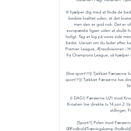
Vi hjælper dig med at finde de be
bedste kvalitet uden, at det koste
men den er god nok. Det er ofte
europæiske ligaer uden at skulle 
lovligt. Tag et kig på vores side m
bedst. Uanset om du leder efter ka
Premier League, Æresdivisionen i Ho
fra Champions League, så hjælper v
((live sport!!!)) Tjekkiet Færøerne l
sport!!!)) Tjekkiet Færøerne live di
St
(I DAG!) Færøerne U21 mod Kroat
Kroatien live direkte tv 14 juni 2. ((
stillinger,
[Sport!!] Polen mod Færøerne
00FodboldTræningskamp (fodbold): U