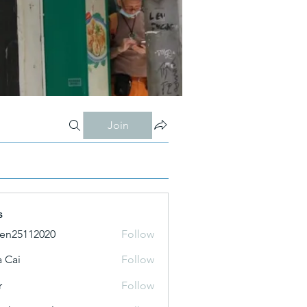
Join
s
ien25112020
Follow
 Cai
Follow
r
Follow