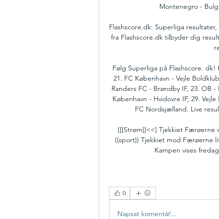
Montenegro - Bulga
Flashscore.dk: Superliga resultater, 
fra Flashscore.dk tilbyder dig resul
re
Følg Superliga på Flashscore. dk! 
21. FC København - Vejle Boldklub
Randers FC - Brøndby IF, 23. OB - F
København - Hvidovre IF, 29. Vejle 
FC Nordsjælland. Live resul
[[[Strøm]]<<] Tjekkiet Færøerne d
((sport)) Tjekkiet mod Færøerne 
Kampen vises fredag 
0
Napsat komentář...