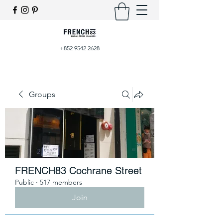
+852 9542 2628
Groups
FRENCH83 Cochrane Street
Public
·
517 members
Join