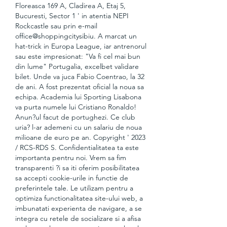
Floreasca 169 A, Cladirea A, Etaj 5, 
Bucuresti, Sector 1 ' in atentia NEPI 
Rockcastle sau prin e-mail 
office@shoppingcitysibiu. A marcat un 
hat-trick in Europa League, iar antrenorul 
sau este impresionat: "Va fi cel mai bun 
din lume" Portugalia, excelbet validare 
bilet. Unde va juca Fabio Coentrao, la 32 
de ani. A fost prezentat oficial la noua sa 
echipa. Academia lui Sporting Lisabona 
va purta numele lui Cristiano Ronaldo! 
Anun?ul facut de portughezi. Ce club 
uria? l-ar ademeni cu un salariu de noua 
milioane de euro pe an. Copyright ' 2023 
/ RCS-RDS S. Confidentialitatea ta este 
importanta pentru noi. Vrem sa fim 
transparenti ?i sa iti oferim posibilitatea 
sa accepti cookie-urile in functie de 
preferintele tale. Le utilizam pentru a 
optimiza functionalitatea site-ului web, a 
imbunatati experienta de navigare, a se 
integra cu retele de socializare si a afisa 