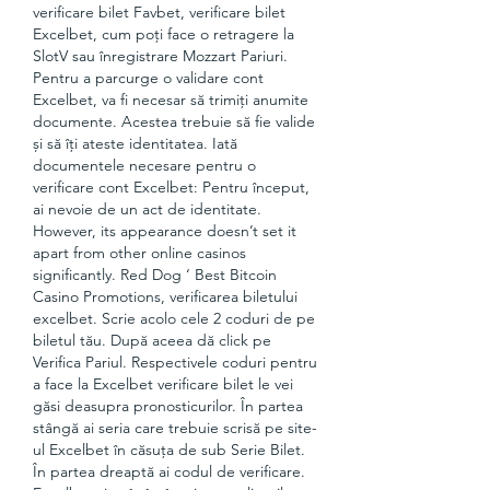
verificare bilet Favbet, verificare bilet 
Excelbet, cum poți face o retragere la 
SlotV sau înregistrare Mozzart Pariuri. 
Pentru a parcurge o validare cont 
Excelbet, va fi necesar să trimiți anumite 
documente. Acestea trebuie să fie valide 
și să îți ateste identitatea. Iată 
documentele necesare pentru o 
verificare cont Excelbet: Pentru început, 
ai nevoie de un act de identitate. 
However, its appearance doesn’t set it 
apart from other online casinos 
significantly. Red Dog ‘ Best Bitcoin 
Casino Promotions, verificarea biletului 
excelbet. Scrie acolo cele 2 coduri de pe 
biletul tău. După aceea dă click pe 
Verifica Pariul. Respectivele coduri pentru 
a face la Excelbet verificare bilet le vei 
găsi deasupra pronosticurilor. În partea 
stângă ai seria care trebuie scrisă pe site-
ul Excelbet în căsuța de sub Serie Bilet. 
În partea dreaptă ai codul de verificare. 