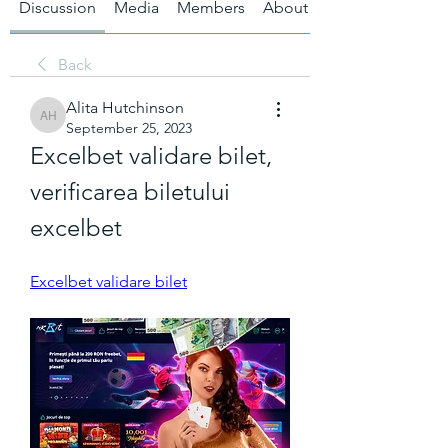
Discussion
Media
Members
About
Back
Alita Hutchinson
Alita Hutchinson
September 25, 2023
Excelbet validare bilet, 
verificarea biletului 
excelbet
Excelbet validare bilet