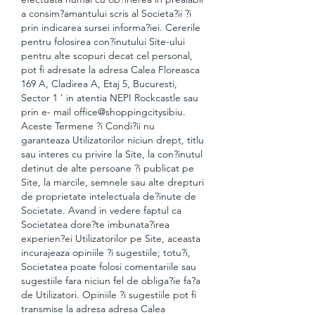
a consim?amantului scris al Societa?ii ?i 
prin indicarea sursei informa?iei. Cererile 
pentru folosirea con?inutului Site-ului 
pentru alte scopuri decat cel personal, 
pot fi adresate la adresa Calea Floreasca 
169 A, Cladirea A, Etaj 5, Bucuresti, 
Sector 1 ' in atentia NEPI Rockcastle sau 
prin e- mail office@shoppingcitysibiu. 
Aceste Termene ?i Condi?ii nu 
garanteaza Utilizatorilor niciun drept, titlu 
sau interes cu privire la Site, la con?inutul 
detinut de alte persoane ?i publicat pe 
Site, la marcile, semnele sau alte drepturi 
de proprietate intelectuala de?inute de 
Societate. Avand in vedere faptul ca 
Societatea dore?te imbunata?irea 
experien?ei Utilizatorilor pe Site, aceasta 
incurajeaza opiniile ?i sugestiile; totu?i, 
Societatea poate folosi comentariile sau 
sugestiile fara niciun fel de obliga?ie fa?a 
de Utilizatori. Opiniile ?i sugestiile pot fi 
transmise la adresa adresa Calea 