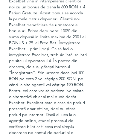
Excelbet vine în întâmpinarea clienților 
noi cu un bonus de până la 600 RON + 4 
Pariuri Gratuite. Acest bonus se acordă 
la primele patru depuneri. Clienții noi 
Excelbet beneficiază de următoarele 
bonusuri: Prima depunere: 100% din 
suma depusă în limita maximă de 200 Lei 
BONUS + 25 lei Free Bet. Înregistrare 
Excelbet – primii pași. Ca să faci o 
înregistrare Excelbet, trebuie întâi să intri 
pe site-ul operatorului. În partea din 
dreapta, de sus, găsești butonul 
”Înregistrare”. Prin urmare dacă joci 100 
RON pe cota 2 vei câștiga 200 RON, pe 
când la alte agenții vei câștiga 190 RON. 
Pentru cei care vor să parieze live există 
o alternativă chiar și mai bună decât 
Excebet. Excelbet este o casă de pariuri 
prezentă doar offline, deci nu oferă 
pariuri pe internet. Dacă ai juca la o 
agenție online, atunci procesul de 
verificare bilet ar fi ceva mai simplu 
deoarece pe contul de pariuri ai o 