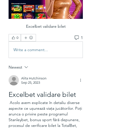
Excelbet validare bilet
1
0
Write a comment...
Newest
Alita Hutchinson
Sep 25, 2023
Excelbet validare bilet
 Acolo avem explicate în detaliu diverse 
aspecte ce ușurează viața jucătorilor. Poți 
arunca o privire peste programul 
Stanleybet, bonus sport fără depunere, 
procesul de verificare bilet la TotalBet, 