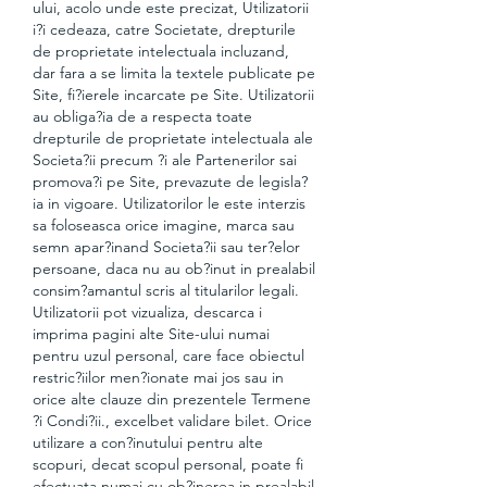
ului, acolo unde este precizat, Utilizatorii 
i?i cedeaza, catre Societate, drepturile 
de proprietate intelectuala incluzand, 
dar fara a se limita la textele publicate pe 
Site, fi?ierele incarcate pe Site. Utilizatorii 
au obliga?ia de a respecta toate 
drepturile de proprietate intelectuala ale 
Societa?ii precum ?i ale Partenerilor sai 
promova?i pe Site, prevazute de legisla?
ia in vigoare. Utilizatorilor le este interzis 
sa foloseasca orice imagine, marca sau 
semn apar?inand Societa?ii sau ter?elor 
persoane, daca nu au ob?inut in prealabil 
consim?amantul scris al titularilor legali. 
Utilizatorii pot vizualiza, descarca i 
imprima pagini alte Site-ului numai 
pentru uzul personal, care face obiectul 
restric?iilor men?ionate mai jos sau in 
orice alte clauze din prezentele Termene 
?i Condi?ii., excelbet validare bilet. Orice 
utilizare a con?inutului pentru alte 
scopuri, decat scopul personal, poate fi 
efectuata numai cu ob?inerea in prealabil 