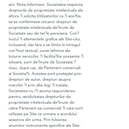
aici: Nota Informare. Societatea respecta 
drepturile de proprietate intelectuala ale 
altora ?i solicita Utilizatorilor ca ?i ace?tia 
sa se conformeze oricaror drepturi de 
proprietate intelectuala de?inute de 
Societate sau de ter?e persoane. Con?
inutul ?i elementele grafice ale Site-ului, 
incluzand, dar fara a se limita la intregul 
con?inut textual, surse tehnice ale 
tuturor serviciilor ?i facilita?ilor prezente ?i 
viitoare, sunt de?inute de Societate ?
i/sau, dupa caz, de Partenerii comerciali 
ai Societa?ii. Acestea sunt protejate prin 
drepturi de autor, drepturi asupra 
marcilor ?i prin alte legi ?i tratate. 
Societatea nu i?i asuma raspunderea 
pentru veridicitatea drepturilor de 
proprietate intelectuala de?inute de 
catre Partenerii sai comerciali ?i care sunt 
utilizate pe Site ca urmare a acordului 
acestora din urma. Prin folosirea 
anumitor instrumente specifice ale Site-