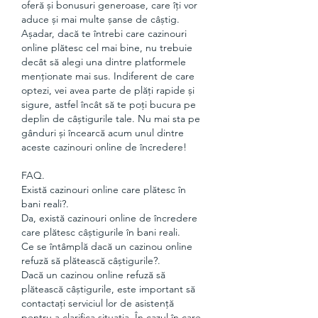
oferă și bonusuri generoase, care îți vor 
aduce și mai multe șanse de câștig.
Așadar, dacă te întrebi care cazinouri 
online plătesc cel mai bine, nu trebuie 
decât să alegi una dintre platformele 
menționate mai sus. Indiferent de care 
optezi, vei avea parte de plăți rapide și 
sigure, astfel încât să te poți bucura pe 
deplin de câștigurile tale. Nu mai sta pe 
gânduri și încearcă acum unul dintre 
aceste cazinouri online de încredere!
FAQ.
Există cazinouri online care plătesc în 
bani reali?.
Da, există cazinouri online de încredere 
care plătesc câștigurile în bani reali.
Ce se întâmplă dacă un cazinou online 
refuză să plătească câștigurile?.
Dacă un cazinou online refuză să 
plătească câștigurile, este important să 
contactați serviciul lor de asistență 
pentru a clarifica situația. În cazul în care 