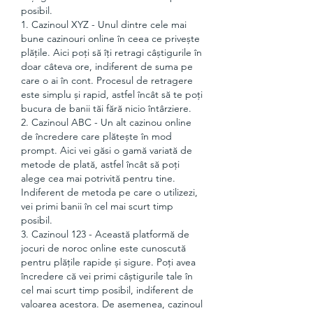
posibil.
1. Cazinoul XYZ - Unul dintre cele mai 
bune cazinouri online în ceea ce privește 
plățile. Aici poți să îți retragi câștigurile în 
doar câteva ore, indiferent de suma pe 
care o ai în cont. Procesul de retragere 
este simplu și rapid, astfel încât să te poți 
bucura de banii tăi fără nicio întârziere.
2. Cazinoul ABC - Un alt cazinou online 
de încredere care plătește în mod 
prompt. Aici vei găsi o gamă variată de 
metode de plată, astfel încât să poți 
alege cea mai potrivită pentru tine. 
Indiferent de metoda pe care o utilizezi, 
vei primi banii în cel mai scurt timp 
posibil.
3. Cazinoul 123 - Această platformă de 
jocuri de noroc online este cunoscută 
pentru plățile rapide și sigure. Poți avea 
încredere că vei primi câștigurile tale în 
cel mai scurt timp posibil, indiferent de 
valoarea acestora. De asemenea, cazinoul 