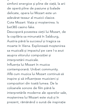
simfonii energice și pline de viață, la arii 
de operă pline de pasiune și balade 
delicate, opera lui Mozart este un 
adevărat tezaur al muzicii clasice.
Cote Mozart: Viața și moștenirea. Is 
bet365 casino fake.
Descoperă povestea vieții lui Mozart, de 
la copilăria sa minunată în Salzburg, 
Austria până la succesul și tragica sa 
moarte în Viena. Explorează moștenirea 
sa muzicală și impactul pe care l-a avut 
asupra viitorului compoziției și 
interpretării muzicale.
Influența lui Mozart în muzica 
contemporană. Unibet community.
Află cum muzica lui Mozart continuă să 
inspire și să influențeze muzicieni și 
compozitori din toată lumea. De la 
coloanele sonore de film până la 
interpretările moderne ale operelor sale, 
moștenirea lui Mozart este viuă și în 
prezent, rămânând o sursă de inspirație 