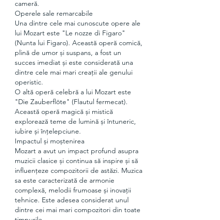
cameră.
Operele sale remarcabile
Una dintre cele mai cunoscute opere ale 
lui Mozart este "Le nozze di Figaro" 
(Nunta lui Figaro). Această operă comică, 
plină de umor și suspans, a fost un 
succes imediat și este considerată una 
dintre cele mai mari creații ale genului 
operistic.
O altă operă celebră a lui Mozart este 
"Die Zauberflöte" (Flautul fermecat). 
Această operă magică și mistică 
explorează teme de lumină și întuneric, 
iubire și înțelepciune.
Impactul și moștenirea
Mozart a avut un impact profund asupra 
muzicii clasice și continua să inspire și să 
influențeze compozitorii de astăzi. Muzica 
sa este caracterizată de armonie 
complexă, melodii frumoase și inovații 
tehnice. Este adesea considerat unul 
dintre cei mai mari compozitori din toate 
timpurile.