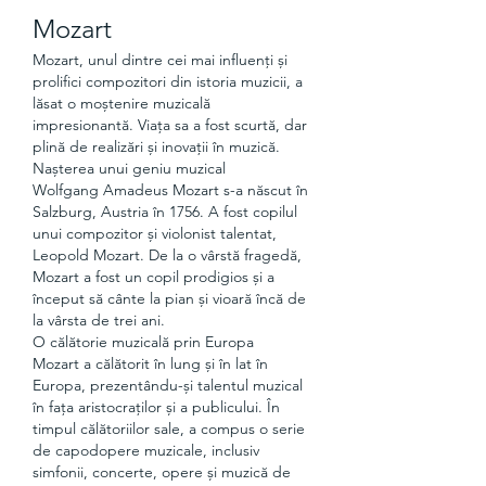
Mozart
Mozart, unul dintre cei mai influenți și 
prolifici compozitori din istoria muzicii, a 
lăsat o moștenire muzicală 
impresionantă. Viața sa a fost scurtă, dar 
plină de realizări și inovații în muzică.
Nașterea unui geniu muzical
Wolfgang Amadeus Mozart s-a născut în 
Salzburg, Austria în 1756. A fost copilul 
unui compozitor și violonist talentat, 
Leopold Mozart. De la o vârstă fragedă, 
Mozart a fost un copil prodigios și a 
început să cânte la pian și vioară încă de 
la vârsta de trei ani.
O călătorie muzicală prin Europa
Mozart a călătorit în lung și în lat în 
Europa, prezentându-și talentul muzical 
în fața aristocraților și a publicului. În 
timpul călătoriilor sale, a compus o serie 
de capodopere muzicale, inclusiv 
simfonii, concerte, opere și muzică de 