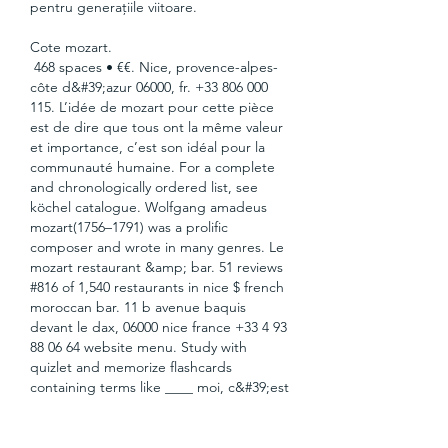
pentru generațiile viitoare.
Cote mozart.
 468 spaces • €€. Nice, provence-alpes-
côte d&#39;azur 06000, fr. +33 806 000 
115. L’idée de mozart pour cette pièce 
est de dire que tous ont la même valeur 
et importance, c’est son idéal pour la 
communauté humaine. For a complete 
and chronologically ordered list, see 
köchel catalogue. Wolfgang amadeus 
mozart(1756–1791) was a prolific 
composer and wrote in many genres. Le 
mozart restaurant &amp; bar. 51 reviews 
#816 of 1,540 restaurants in nice $ french 
moroccan bar. 11 b avenue baquis 
devant le dax, 06000 nice france +33 4 93 
88 06 64 website menu. Study with 
quizlet and memorize flashcards 
containing terms like ____ moi, c&#39;est 
tout petit. , nous habitons ____ un 
appartement, ____ du café de la place. 
Quelle heure est-il? le film commence à 