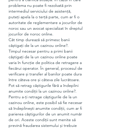
problema nu poate fi rezolvată prin 
intermediul serviciului de asistență, 
puteți apela la o terță parte, cum ar fi o 
autoritate de reglementare a jocurilor de 
noroc sau un avocat specializat în dreptul 
jocurilor de noroc online.
Cât timp durează să primesc banii 
câștigați de la un cazinou online?.
Timpul necesar pentru a primi banii 
câștigați de la un cazinou online poate 
varia în funcție de politica de retragere a 
fiecărui operator. În general, procesul de 
verificare și transfer al banilor poate dura 
între câteva ore și câteva zile lucrătoare.
Pot să retrag câștigurile fără a îndeplini 
anumite condiții la un cazinou online?.
Pentru a-ți retrage câștigurile de la un 
cazinou online, este posibil să fie necesar 
să îndeplinești anumite condiții, cum ar fi 
parierea câștigurilor de un anumit număr 
de ori. Aceste condiții sunt menite să 
prevină fraudarea sistemului și trebuie 