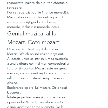
respectate înainte de a putea efectua o 
retragere.
Pot retrage câștigurile în orice monedă?.
Majoritatea cazinourilor online permit 
retragerea câștigurilor în diverse 
monede, inclusiv în moneda locală.
Geniul muzical al lui 
Mozart. Cote mozart
Descoperă măiestria și talentul lui 
Mozart. Which online casino pays out.
Ai ocazia unică să intri în lumea muzicală 
a unuia dintre cei mai mari compozitori ai 
tuturor timpurilor. Mozart este un geniu 
muzical, cu un talent ieșit din comun și o 
influență incontestabilă asupra muzicii 
clasice.
Explorarea operei lui Mozart. Cfr pitesti 
bucuresti.
Înțelege profunzimea și complexitatea 
operelor lui Mozart, care abordează o 
gamă variată de teme și emoții. De la 