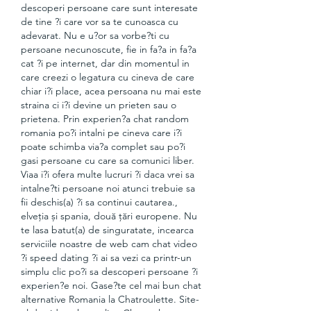
descoperi persoane care sunt interesate 
de tine ?i care vor sa te cunoasca cu 
adevarat. Nu e u?or sa vorbe?ti cu 
persoane necunoscute, fie in fa?a in fa?a 
cat ?i pe internet, dar din momentul in 
care creezi o legatura cu cineva de care 
chiar i?i place, acea persoana nu mai este 
straina ci i?i devine un prieten sau o 
prietena. Prin experien?a chat random 
romania po?i intalni pe cineva care i?i 
poate schimba via?a complet sau po?i 
gasi persoane cu care sa comunici liber. 
Viaa i?i ofera multe lucruri ?i daca vrei sa 
intalne?ti persoane noi atunci trebuie sa 
fii deschis(a) ?i sa continui cautarea., 
elveția și spania, două țări europene. Nu 
te lasa batut(a) de singuratate, incearca 
serviciile noastre de web cam chat video 
?i speed dating ?i ai sa vezi ca printr-un 
simplu clic po?i sa descoperi persoane ?i 
experien?e noi. Gase?te cel mai bun chat 
alternative Romania la Chatroulette. Site-