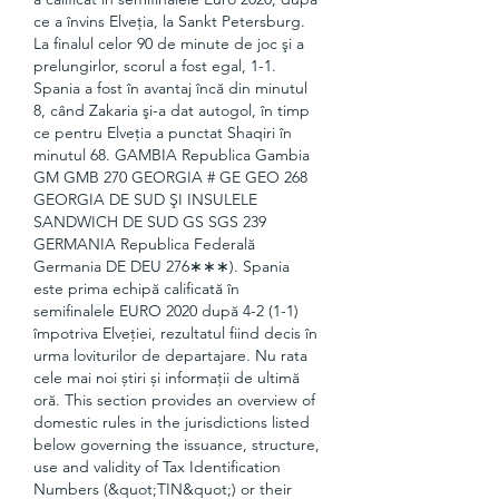
ce a învins Elveţia, la Sankt Petersburg. 
La finalul celor 90 de minute de joc şi a 
prelungirlor, scorul a fost egal, 1-1. 
Spania a fost în avantaj încă din minutul 
8, când Zakaria şi-a dat autogol, în timp 
ce pentru Elveţia a punctat Shaqiri în 
minutul 68. GAMBIA Republica Gambia 
GM GMB 270 GEORGIA # GE GEO 268 
GEORGIA DE SUD ŞI INSULELE 
SANDWICH DE SUD GS SGS 239 
GERMANIA Republica Federală 
Germania DE DEU 276∗∗∗). Spania 
este prima echipă calificată în 
semifinalele EURO 2020 după 4-2 (1-1) 
împotriva Elveției, rezultatul fiind decis în 
urma loviturilor de departajare. Nu rata 
cele mai noi știri și informații de ultimă 
oră. This section provides an overview of 
domestic rules in the jurisdictions listed 
below governing the issuance, structure, 
use and validity of Tax Identification 
Numbers (&quot;TIN&quot;) or their 