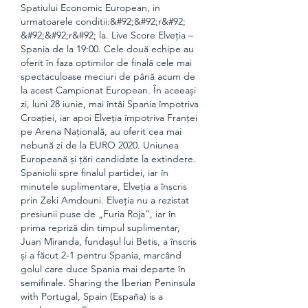
Spatiului Economic European, in 
urmatoarele conditii:&#92;&#92;r&#92; 
&#92;&#92;r&#92; la. Live Score Elveția – 
Spania de la 19:00. Cele două echipe au 
oferit în faza optimilor de finală cele mai 
spectaculoase meciuri de până acum de 
la acest Campionat European. În aceeași 
zi, luni 28 iunie, mai întâi Spania împotriva 
Croației, iar apoi Elveția împotriva Franței 
pe Arena Națională, au oferit cea mai 
nebună zi de la EURO 2020. Uniunea 
Europeană și țări candidate la extindere. 
Spaniolii spre finalul partidei, iar în 
minutele suplimentare, Elveția a înscris 
prin Zeki Amdouni. Elveția nu a rezistat 
presiunii puse de „Furia Roja”, iar în 
prima repriză din timpul suplimentar, 
Juan Miranda, fundașul lui Betis, a înscris 
și a făcut 2-1 pentru Spania, marcând 
golul care duce Spania mai departe în 
semifinale. Sharing the Iberian Peninsula 
with Portugal, Spain (España) is a 