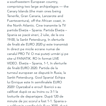
a southwestern European country, 
comprising two large archipelagos — the 
Canary Islands (the main ones being 
Tenerife, Gran Canaria, Lanzarote and 
Fuerteventura), off the African coast, in 
the North Atlantic. Cine transmite la TV 
partida Elveţia – Spania. Partida Elveţia – 
Spania se joacă vineri, 2 iulie, de la ora 
19:00, la Sankt Petersburg, în sferturile 
de finală ale EURO 2020 şi este transmisă 
în direct pe micile ecrane numai de 
canalul PRO TV. O mai puteţi urmări şi pe 
site-ul FANATIK. RO în format LIVE 
VIDEO. Elveția – Spania, 1-1, în sferturile 
de finală EURO 2020. Partida de la 
turneul european se dispută în Rusia, la 
Sankt Petersburg. Gool Spania! Echipa 
lui Enrique este în semifinalele EURO 
2020! Oyarzabal e eroul! Ibericii s-au 
calificat după ce au învins cu 3-1 la 
loviturile de departajare. După 120 de 
minute de joc scorul a fost 1-1. Spania s-
a calificat în semifinalele Euro 2020, după 