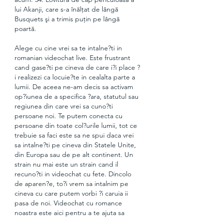
lui Akanji, care s-a înălţat de lângă 
Busquets şi a trimis puţin pe lângă 
poartă. 
Alege cu cine vrei sa te intalne?ti in 
romanian videochat live. Este frustrant 
cand gase?ti pe cineva de care i?i place ?
i realizezi ca locuie?te in cealalta parte a 
lumii. De aceea ne-am decis sa activam 
op?iunea de a specifica ?ara, statutul sau 
regiunea din care vrei sa cuno?ti 
persoane noi. Te putem conecta cu 
persoane din toate col?urile lumii, tot ce 
trebuie sa faci este sa ne spui daca vrei 
sa intalne?ti pe cineva din Statele Unite, 
din Europa sau de pe alt continent. Un 
strain nu mai este un strain cand il 
recuno?ti in videochat cu fete. Dincolo 
de aparen?e, to?i vrem sa intalnim pe 
cineva cu care putem vorbi ?i caruia ii 
pasa de noi. Videochat cu romance 
noastra este aici pentru a te ajuta sa 