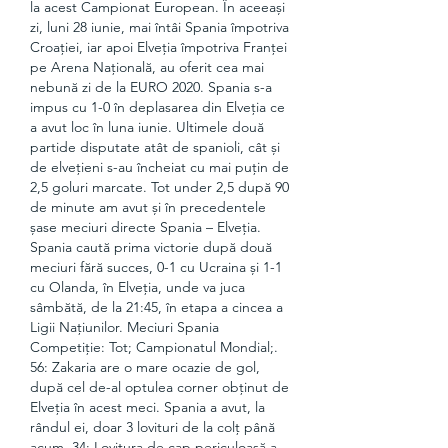
la acest Campionat European. În aceeași 
zi, luni 28 iunie, mai întâi Spania împotriva 
Croației, iar apoi Elveția împotriva Franței 
pe Arena Națională, au oferit cea mai 
nebună zi de la EURO 2020. Spania s-a 
impus cu 1-0 în deplasarea din Elveția ce 
a avut loc în luna iunie. Ultimele două 
partide disputate atât de spanioli, cât și 
de elvețieni s-au încheiat cu mai puțin de 
2,5 goluri marcate. Tot under 2,5 după 90 
de minute am avut și în precedentele 
șase meciuri directe Spania – Elveția. 
Spania caută prima victorie după două 
meciuri fără succes, 0-1 cu Ucraina și 1-1 
cu Olanda, în Elveția, unde va juca 
sâmbătă, de la 21:45, în etapa a cincea a 
Ligii Națiunilor. Meciuri Spania 
Competiţie: Tot; Campionatul Mondial;. 
56: Zakaria are o mare ocazie de gol, 
după cel de-al optulea corner obținut de 
Elveția în acest meci. Spania a avut, la 
rândul ei, doar 3 lovituri de la colț până 
acum. 34: Lovitura de cap periculoasă a 