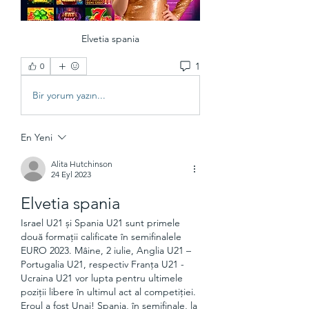
Elvetia spania
1
0
Bir yorum yazın...
En Yeni
Alita Hutchinson
24 Eyl 2023
Elvetia spania
Israel U21 și Spania U21 sunt primele 
două formații calificate în semifinalele 
EURO 2023. Mâine, 2 iulie, Anglia U21 – 
Portugalia U21, respectiv Franța U21 - 
Ucraina U21 vor lupta pentru ultimele 
poziții libere în ultimul act al competiției. 
Eroul a fost Unai! Spania, în semifinale, la 