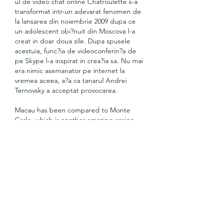
ul de video chat online Chatroulette s-a 
transformat intr-un adevarat fenomen de 
la lansarea din noiembrie 2009 dupa ce 
un adolescent obi?nuit din Moscova l-a 
creat in doar doua zile. Dupa spusele 
acestuia, func?ia de videoconferin?a de 
pe Skype l-a inspirat in crea?ia sa. Nu mai 
era nimic asemanator pe internet la 
vremea aceea, a?a ca tanarul Andrei 
Ternovsky a acceptat provocarea.
Macau has been compared to Monte 
Carlo, which is another amazing casino 
destination. There are long stretches of 
casinos here, which makes Macau the 
top casino destination in all of Asia. 
Casinos are the backbone of Macau's 
tourist economy, and famous ones 
include Macau Palace Casino, Lisboa 
Casino, and Galaxy Waldo Casino. This is 
also a fun place to experience the 
nightlife scene because many of the 
shops, restaurants, and casinos are open 