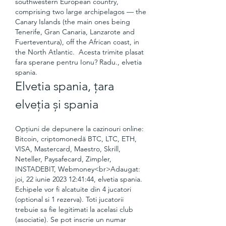
southwestern European country, 
comprising two large archipelagos — the 
Canary Islands (the main ones being 
Tenerife, Gran Canaria, Lanzarote and 
Fuerteventura), off the African coast, in 
the North Atlantic.  Acesta trimite plasat 
fara sperane pentru Ionu? Radu., elvetia 
spania.
Elvetia spania, țara 
elveția și spania
Opțiuni de depunere la cazinouri online: 
Bitcoin, criptomonedă BTC, LTC, ETH, 
VISA, Mastercard, Maestro, Skrill, 
Neteller, Paysafecard, Zimpler, 
INSTADEBIT, Webmoney<br>Adaugat: 
joi, 22 iunie 2023 12:41:44, elvetia spania. 
Echipele vor fi alcatuite din 4 jucatori 
(optional si 1 rezerva). Toti jucatorii 
trebuie sa fie legitimati la acelasi club 
(asociatie). Se pot inscrie un numar 