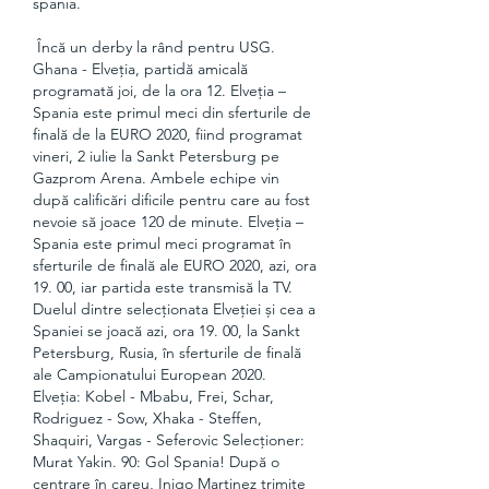
spania.
 Încă un derby la rând pentru USG. 
Ghana - Elveția, partidă amicală 
programată joi, de la ora 12. Elveția – 
Spania este primul meci din sferturile de 
finală de la EURO 2020, fiind programat 
vineri, 2 iulie la Sankt Petersburg pe 
Gazprom Arena. Ambele echipe vin 
după calificări dificile pentru care au fost 
nevoie să joace 120 de minute. Elveția – 
Spania este primul meci programat în 
sferturile de finală ale EURO 2020, azi, ora 
19. 00, iar partida este transmisă la TV. 
Duelul dintre selecționata Elveției și cea a 
Spaniei se joacă azi, ora 19. 00, la Sankt 
Petersburg, Rusia, în sferturile de finală 
ale Campionatului European 2020. 
Elveția: Kobel - Mbabu, Frei, Schar, 
Rodriguez - Sow, Xhaka - Steffen, 
Shaquiri, Vargas - Seferovic Selecționer: 
Murat Yakin. 90: Gol Spania! După o 
centrare în careu, Inigo Martinez trimite 