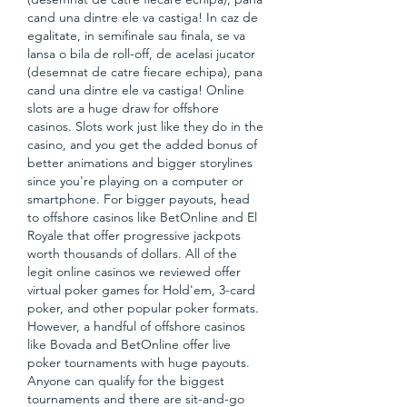
cand una dintre ele va castiga! In caz de 
egalitate, in semifinale sau finala, se va 
lansa o bila de roll-off, de acelasi jucator 
(desemnat de catre fiecare echipa), pana 
cand una dintre ele va castiga! Online 
slots are a huge draw for offshore 
casinos. Slots work just like they do in the 
casino, and you get the added bonus of 
better animations and bigger storylines 
since you're playing on a computer or 
smartphone. For bigger payouts, head 
to offshore casinos like BetOnline and El 
Royale that offer progressive jackpots 
worth thousands of dollars. All of the 
legit online casinos we reviewed offer 
virtual poker games for Hold'em, 3-card 
poker, and other popular poker formats. 
However, a handful of offshore casinos 
like Bovada and BetOnline offer live 
poker tournaments with huge payouts. 
Anyone can qualify for the biggest 
tournaments and there are sit-and-go 