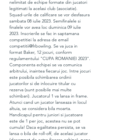
nelimitat de echipe formate din jucatori 
legitimati la acelasi club (asociatie). 
Squad-urile de calificare se vor desfasura 
sambata 08 iulie 2023. Semifinalele si 
finalele vor avea loc duminica 09 iulie 
2023. Inscrierile se fac in saptamana 
competitiei la adresa de email 
competitii@frbowling. Se va juca in 
format Baker, 12 jocuri, conform 
regulamentului "CUPA ROMANIEI 2023". 
Componenta echipei se va comunica 
arbitrului, inaintea fiecarui joc. Intre jocuri 
este posibila schimbarea ordinii 
jucatorilor si de inlocuire titular cu 
rezerva (sunt posibile mai multe 
schimbari). Jucatorul 1 va lansa in frame. 
Atunci cand un jucator lanseaza in locul 
altuia, se considera bila moarta. 
Handicapul pentru juniori si jucatoare 
este de 1 per joc, acestea nu se pot 
cumula! Daca egalitatea persista, se va 
lansa o bila de roll-off, de acelasi jucator 
(desemnat de catre fiecare echipa), pana 