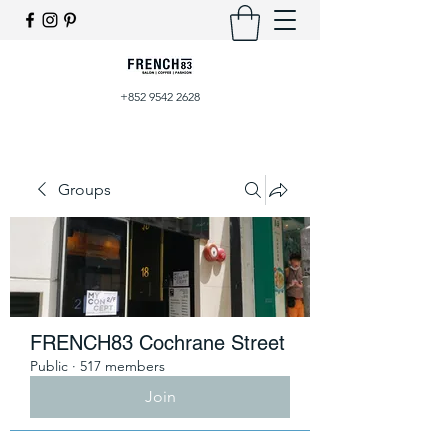
+852 9542 2628
Groups
FRENCH83 Cochrane Street
Public
·
517 members
Join