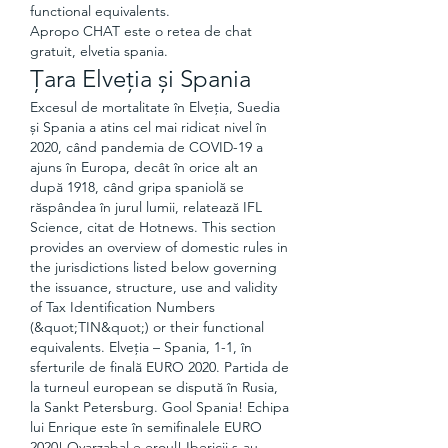
functional equivalents. 
Apropo CHAT este o retea de chat 
gratuit, elvetia spania.
Țara Elveția și Spania
Excesul de mortalitate în Elveția, Suedia 
și Spania a atins cel mai ridicat nivel în 
2020, când pandemia de COVID-19 a 
ajuns în Europa, decât în orice alt an 
după 1918, când gripa spaniolă se 
răspândea în jurul lumii, relatează IFL 
Science, citat de Hotnews. This section 
provides an overview of domestic rules in 
the jurisdictions listed below governing 
the issuance, structure, use and validity 
of Tax Identification Numbers 
(&quot;TIN&quot;) or their functional 
equivalents. Elveția – Spania, 1-1, în 
sferturile de finală EURO 2020. Partida de 
la turneul european se dispută în Rusia, 
la Sankt Petersburg. Gool Spania! Echipa 
lui Enrique este în semifinalele EURO 
2020! Oyarzabal e eroul! Ibericii s-au 