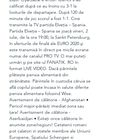
calificat după ce au învins cu 3-1 la 
loviturile de departajare. După 120 de 
minute de joc scorul a fost 1-1. Cine 
transmite la TV partida Elveţia – Spania. 
Partida Elveţia – Spania se joacă vineri, 2 
iulie, de la ora 19:00, la Sankt Petersburg, 
în sferturile de finală ale EURO 2020 şi 
este transmisă în direct pe micile ecrane 
numai de canalul PRO TV. O mai puteţi 
urmări şi pe site-ul FANATIK. RO în 
format LIVE VIDEO. Dacă părintele 
plătește pensia alimentară din 
străinătate. Părintele în custodia căruia se 
află copilul poate încasa în valute diferite 
pensia alimentara folosind Wise. 
Avertisment de călătorie - Afghanistan • 
Pericol major-părăsiţi imediat zona sau 
ţara! Avertisment de călătorie - 
Azerbaidjan • Evitați orice călătorie în 
anumite zone/regiuni! Cetatenii romani 
pot calatori in statele membre ale Uniunii 
Europene, Spatiului Schengen si 