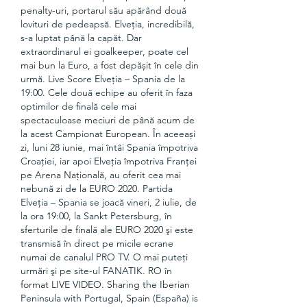
penalty-uri, portarul său apărând două 
lovituri de pedeapsă. Elveția, incredibilă, 
s-a luptat până la capăt. Dar 
extraordinarul ei goalkeeper, poate cel 
mai bun la Euro, a fost depășit în cele din 
urmă. Live Score Elveția – Spania de la 
19:00. Cele două echipe au oferit în faza 
optimilor de finală cele mai 
spectaculoase meciuri de până acum de 
la acest Campionat European. În aceeași 
zi, luni 28 iunie, mai întâi Spania împotriva 
Croației, iar apoi Elveția împotriva Franței 
pe Arena Națională, au oferit cea mai 
nebună zi de la EURO 2020. Partida 
Elveţia – Spania se joacă vineri, 2 iulie, de 
la ora 19:00, la Sankt Petersburg, în 
sferturile de finală ale EURO 2020 şi este 
transmisă în direct pe micile ecrane 
numai de canalul PRO TV. O mai puteţi 
urmări şi pe site-ul FANATIK. RO în 
format LIVE VIDEO. Sharing the Iberian 
Peninsula with Portugal, Spain (España) is 