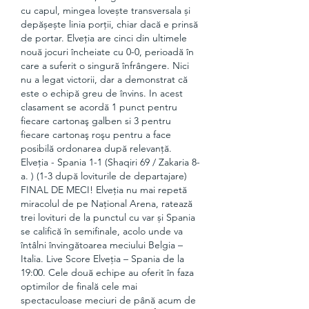
cu capul, mingea lovește transversala și 
depășește linia porții, chiar dacă e prinsă 
de portar. Elveția are cinci din ultimele 
nouă jocuri încheiate cu 0-0, perioadă în 
care a suferit o singură înfrângere. Nici 
nu a legat victorii, dar a demonstrat că 
este o echipă greu de învins. In acest 
clasament se acordă 1 punct pentru 
fiecare cartonaş galben si 3 pentru 
fiecare cartonaş roşu pentru a face 
posibilă ordonarea după relevanţă. 
Elveția - Spania 1-1 (Shaqiri 69 / Zakaria 8-
a. ) (1-3 după loviturile de departajare) 
FINAL DE MECI! Elveția nu mai repetă 
miracolul de pe Național Arena, ratează 
trei lovituri de la punctul cu var și Spania 
se califică în semifinale, acolo unde va 
întâlni învingătoarea meciului Belgia – 
Italia. Live Score Elveția – Spania de la 
19:00. Cele două echipe au oferit în faza 
optimilor de finală cele mai 
spectaculoase meciuri de până acum de 