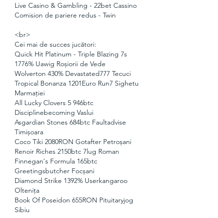
Live Casino & Gambling - 22bet Cassino
Comision de pariere redus - Twin
<br>
Cei mai de succes jucători:
Quick Hit Platinum - Triple Blazing 7s 
1776% Uawig Roșiorii de Vede 
Wolverton 430% Devastated777 Tecuci 
Tropical Bonanza 1201Euro Run7 Sighetu 
Marmației 
All Lucky Clovers 5 946btc 
Disciplinebecoming Vaslui 
Asgardian Stones 684btc Faultadvise 
Timișoara 
Coco Tiki 2080RON Gotafter Petroșani 
Renoir Riches 2150btc 7lug Roman 
Finnegan's Formula 165btc 
Greetingsbutcher Focșani 
Diamond Strike 1392% Userkangaroo 
Oltenița 
Book Of Poseidon 655RON Pituitaryjog 
Sibiu 