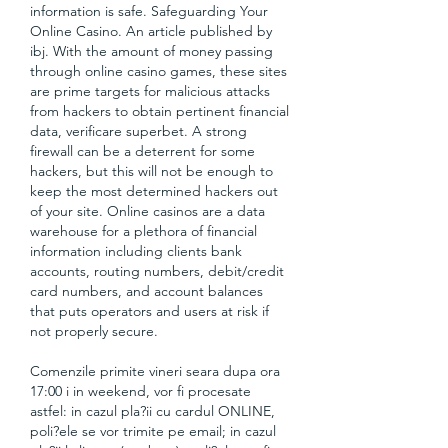
information is safe. Safeguarding Your 
Online Casino. An article published by 
ibj. With the amount of money passing 
through online casino games, these sites 
are prime targets for malicious attacks 
from hackers to obtain pertinent financial 
data, verificare superbet. A strong 
firewall can be a deterrent for some 
hackers, but this will not be enough to 
keep the most determined hackers out 
of your site. Online casinos are a data 
warehouse for a plethora of financial 
information including clients bank 
accounts, routing numbers, debit/credit 
card numbers, and account balances 
that puts operators and users at risk if 
not properly secure.
Comenzile primite vineri seara dupa ora 
17:00 i in weekend, vor fi procesate 
astfel: in cazul pla?ii cu cardul ONLINE, 
poli?ele se vor trimite pe email; in cazul 