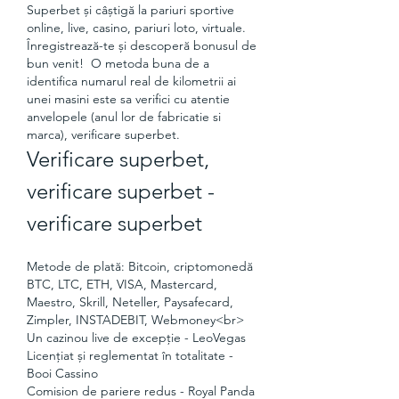
Superbet și câștigă la pariuri sportive 
online, live, casino, pariuri loto, virtuale. 
Înregistrează-te și descoperă bonusul de 
bun venit!  O metoda buna de a 
identifica numarul real de kilometrii ai 
unei masini este sa verifici cu atentie 
anvelopele (anul lor de fabricatie si 
marca), verificare superbet.
Verificare superbet, 
verificare superbet - 
verificare superbet
Metode de plată: Bitcoin, criptomonedă 
BTC, LTC, ETH, VISA, Mastercard, 
Maestro, Skrill, Neteller, Paysafecard, 
Zimpler, INSTADEBIT, Webmoney<br>
Un cazinou live de excepție - LeoVegas
Licențiat și reglementat în totalitate - 
Booi Cassino
Comision de pariere redus - Royal Panda