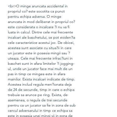
<br>O minge aruncata accidental in 
propriul co? este socotita ca punct 
pentru echipa adversa. O minge 
aruncata in mod deliberat in propriul co? 
este considerata o incalcare ?i nu va fi 
luata in calcul. Dintre cele mai frecvente 
incalcari ale baschetului, se pot eviden?ia 
cele caracteristice acestui joc. De obicei, 
acestea sunt asociate cu situa?ii in care 
un jucator este in posesia mingii sau ?
uteaza. Cele mai frecvente infrac?iuni in 
baschet sunt in afara limitelor ?i jogging-
ul, unde un jucator face mai mult de un 
pas in timp ce mingea este in afara 
mainilor. Exista incalcari indicate de timp. 
Acestea includ regula men?ionata deja 
de 24 de secunde, timp in care o echipa 
trebuie sa arunce pe ring. Exista, de 
asemenea, o regula de trei secunde 
pentru ca un jucator sa fie in zona de sub 
cercul adversarului in timp ce echipa sa 
este in posesia unei mingi vii in zona de 