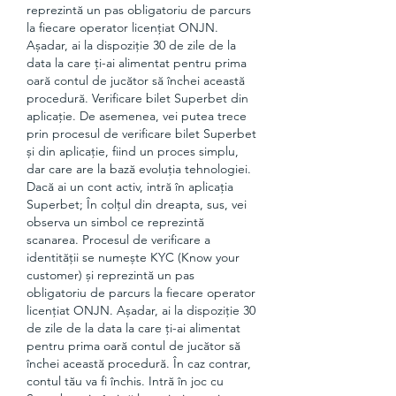
reprezintă un pas obligatoriu de parcurs 
la fiecare operator licențiat ONJN. 
Așadar, ai la dispoziție 30 de zile de la 
data la care ți-ai alimentat pentru prima 
oară contul de jucător să închei această 
procedură. Verificare bilet Superbet din 
aplicație. De asemenea, vei putea trece 
prin procesul de verificare bilet Superbet 
și din aplicație, fiind un proces simplu, 
dar care are la bază evoluția tehnologiei. 
Dacă ai un cont activ, intră în aplicația 
Superbet; În colțul din dreapta, sus, vei 
observa un simbol ce reprezintă 
scanarea. Procesul de verificare a 
identității se numește KYC (Know your 
customer) și reprezintă un pas 
obligatoriu de parcurs la fiecare operator 
licențiat ONJN. Așadar, ai la dispoziție 30 
de zile de la data la care ți-ai alimentat 
pentru prima oară contul de jucător să 
închei această procedură. În caz contrar, 
contul tău va fi închis. Intră în joc cu 