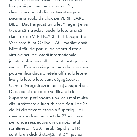
Iată pașii pe care să-i urmezi:. Ro, 
deschide meniul din partea stângă a 
paginii și acolo dă click pe VERIFICARE 
BILET. Dacă ai jucat un bilet în agenție va 
trebui să introduci codul biletului și să 
dai click pe VERIFICARE BILET. Superbet 
Verificare Bilet Online – Afli imediat dacă 
biletul tău de pariuri pe sporturi reale, 
virtuale sau pe loterii internaționale 
jucate online sau offline sunt câștigătoare 
sau nu. Există o singură metodă prin care 
poţi verifica dacă biletele offline, biletele 
live şi biletele loto sunt câştigătoare. 
Cum te înregistrezi în aplicația Superbet. 
După ce ai trecut de verificare bilet 
Superbet, poți savura unul sau mai multe 
din următoarele lucruri: Free Betul de 23 
de lei din fiecare etapă a Superligii. Ai 
nevoie de doar un bilet de 22 lei plasat 
pe runda respectivă din campionatul 
românesc. FCSB, Farul, Rapid și CFR 
sunt la un click distanță. Intră în joc cu 