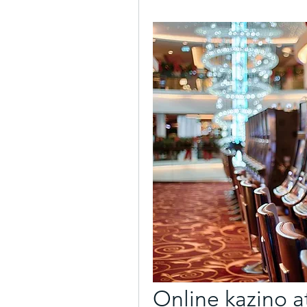
Online kazino att