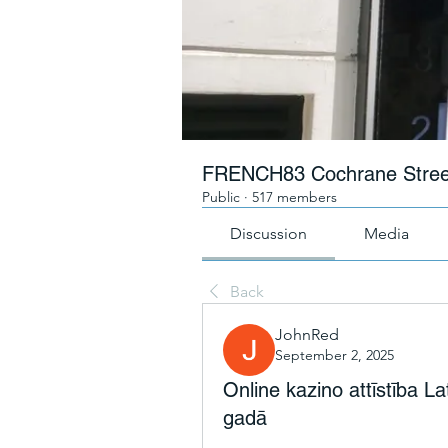
FRENCH83 Cochrane Stree
Public
·
517 members
Discussion
Media
Back
JohnRed
September 2, 2025
Online kazino attīstība La
gadā