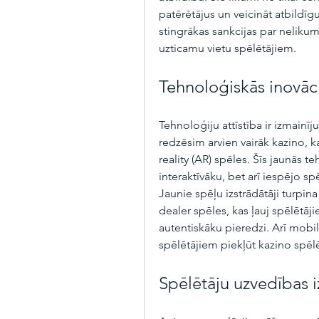
patērētājus un veicināt atbildīg
stingrākas sankcijas par nelikum
uzticamu vietu spēlētājiem.
Tehnoloģiskās inovāc
Tehnoloģiju attīstība ir izmainīj
redzēsim arvien vairāk kazino, k
reality (AR) spēles. Šīs jaunās t
interaktīvāku, bet arī iespējo s
Jaunie spēļu izstrādātāji turpin
dealer spēles, kas ļauj spēlētāji
autentiskāku pieredzi. Arī mobilā
spēlētājiem piekļūt kazino spēlē
Spēlētāju uzvedības 