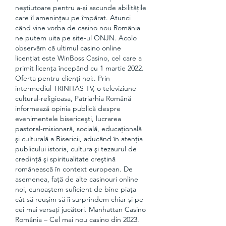
neștiutoare pentru a-și ascunde abilitățile 
care îl amenințau pe împărat. Atunci 
când vine vorba de casino nou România 
ne putem uita pe site-ul ONJN. Acolo 
observăm că ultimul casino online 
licențiat este WinBoss Casino, cel care a 
primit licența începând cu 1 martie 2022. 
Oferta pentru clienți noi:. Prin 
intermediul TRINITAS TV, o televiziune 
cultural-religioasa, Patriarhia Română 
informează opinia publică despre 
evenimentele bisericeşti, lucrarea 
pastoral-misionară, socială, educaţională 
şi culturală a Bisericii, aducând în atenţia 
publicului istoria, cultura şi tezaurul de 
credinţă şi spiritualitate creştină 
românească în context european. De 
asemenea, față de alte casinouri online 
noi, cunoaștem suficient de bine piața 
cât să reușim să îi surprindem chiar și pe 
cei mai versați jucători. Manhattan Casino 
România – Cel mai nou casino din 2023. 