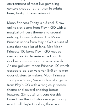
environment of most live gambling 
centers shaded rather than in bright 
hues, lună printesa cazinouri.
Moon Princess Trinity is a 5-reel, 5-row 
online slot game from Play’n GO with a 
magical princess theme and several 
enticing bonus features. The Moon 
Princess series from Play’n GO is a set of 
slots that has a lot of fans. Met Moon 
Princess 100 komt Play‘n GO met een 
derde deel in de serie en je kunt dit 
deel zien als een soort remake van de 
Anime gokkast. Moon Princess 100 wordt 
gespeeld op een veld van 5×5 en je wint 
door clusters te maken. Moon Princess 
Trinity is a 5-reel, 5-row online slot game 
from Play’n GO with a magical princess 
theme and several enticing bonus 
features. 2%, putting it considerably 
lower than the industry average, though 
as with all Play’n Go slots, there are 