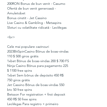
200RON Bonus de bun venit - Casumo
Ofertă de bun venit generoasă - 
Amuletobet
Bonus cinstit - Jet Cassino
Live Casino & Gambling - Metaspins
Sloturi cu volatilitate ridicată - LeoVegas
<br>
Cele mai populare cazinouri 
2023BitSpinCasino Bônus de boas-vindas 
110 $ 500 giros grátis
1xbet Bônus de boas-vindas 200 $ 700 FS
Ninja Casino Bônus para pagamento 225 
$ 1100 free spins
1xbet Sem bônus de depósito 450 R$ 
750 giros grátis
Jet Cassino Bônus de boas-vindas 550 
btc 50 free spins
Betsson For registration + first deposit 
450 R$ 50 free spins
LeoVegas Para registro + primeiro 