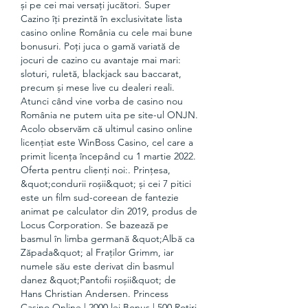
și pe cei mai versați jucători. Super 
Cazino îți prezintă în exclusivitate lista 
casino online România cu cele mai bune 
bonusuri. Poți juca o gamă variată de 
jocuri de cazino cu avantaje mai mari: 
sloturi, ruletă, blackjack sau baccarat, 
precum și mese live cu dealeri reali. 
Atunci când vine vorba de casino nou 
România ne putem uita pe site-ul ONJN. 
Acolo observăm că ultimul casino online 
licențiat este WinBoss Casino, cel care a 
primit licența începând cu 1 martie 2022. 
Oferta pentru clienți noi:. Prințesa, 
&quot;condurii roșii&quot; și cei 7 pitici 
este un film sud-coreean de fantezie 
animat pe calculator din 2019, produs de 
Locus Corporation. Se bazează pe 
basmul în limba germană &quot;Albă ca 
Zăpada&quot; al Fraților Grimm, iar 
numele său este derivat din basmul 
danez &quot;Pantofii roșii&quot; de 
Hans Christian Andersen. Princess 
Casino Online | 2000 lei Bonus | 500 Rotiri 