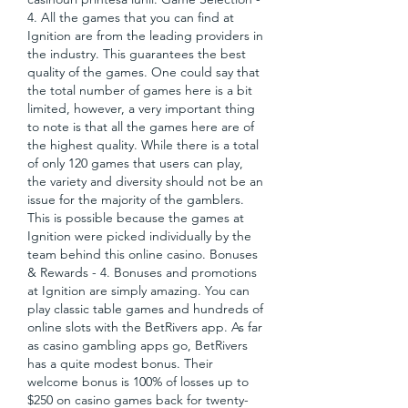
4. All the games that you can find at 
Ignition are from the leading providers in 
the industry. This guarantees the best 
quality of the games. One could say that 
the total number of games here is a bit 
limited, however, a very important thing 
to note is that all the games here are of 
the highest quality. While there is a total 
of only 120 games that users can play, 
the variety and diversity should not be an 
issue for the majority of the gamblers. 
This is possible because the games at 
Ignition were picked individually by the 
team behind this online casino. Bonuses 
& Rewards - 4. Bonuses and promotions 
at Ignition are simply amazing. You can 
play classic table games and hundreds of 
online slots with the BetRivers app. As far 
as casino gambling apps go, BetRivers 
has a quite modest bonus. Their 
welcome bonus is 100% of losses up to 
$250 on casino games back for twenty-