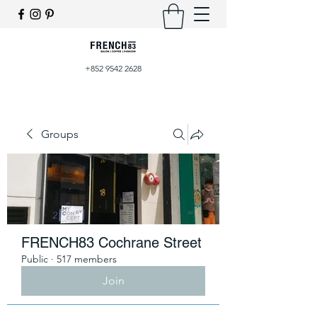
+852 9542 2628
Groups
FRENCH83 Cochrane Street
Public
·
517 members
Join