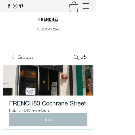
+852 9542 2628
Groups
FRENCH83 Cochrane Street
Public
·
516 members
Join