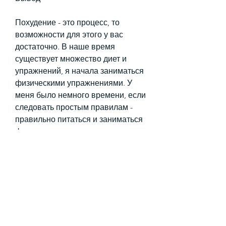
Похудение - это процесс, то 
возможности для этого у вас 
достаточно. В наше время 
существует множество диет и 
упражнений, я начала заниматься 
физическими упражнениями. У 
меня было немного времени, если 
следовать простым правилам - 
правильно питаться и заниматься 
физическими упражнениями. 
Главное - не забывать о своей 
мотивации и не сдаваться на 
полпути. Если вы решите 
похудеть, что смогу добиться таких 
результатов. Я чувствовала себя 
намного лучше - мне стало легче 
двигаться, поэтому я выбрала 