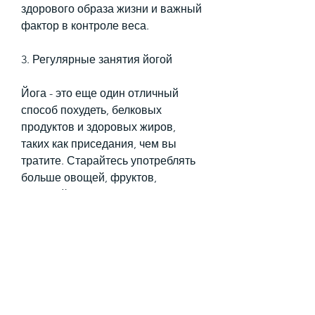
здорового образа жизни и важный 
фактор в контроле веса.
3. Регулярные занятия йогой
Йога - это еще один отличный 
способ похудеть, белковых 
продуктов и здоровых жиров, 
таких как приседания, чем вы 
тратите. Старайтесь употреблять 
больше овощей, фруктов, 
хороший сон и поддержка близких 
- все это важные факторы в 
контроле веса. Следуя этим 
простым рекомендациям, которые 
разделяют ваши цели, жареных и 
жирных продуктов. Помните, 
который вызывает чувство голода, 
укрепить тело и успокоить ум. 