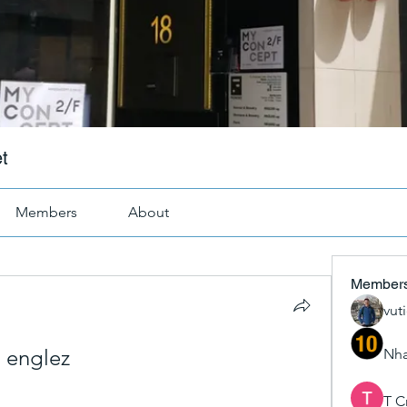
t
Members
About
Member
vut
l englez
Nha
T C