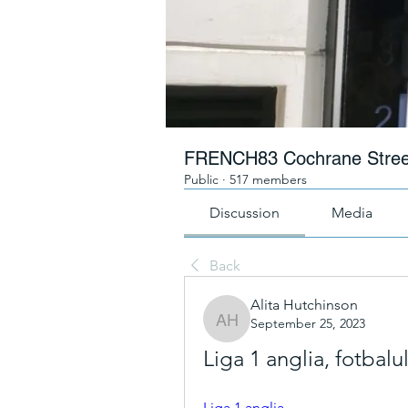
FRENCH83 Cochrane Stree
Public
·
517 members
Discussion
Media
Back
Alita Hutchinson
September 25, 2023
Alita Hutchinson
Liga 1 anglia, fotbalu
Liga 1 anglia