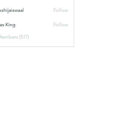
kshijaiswaal
Follow
aiswaal
as King
Follow
Members (517)