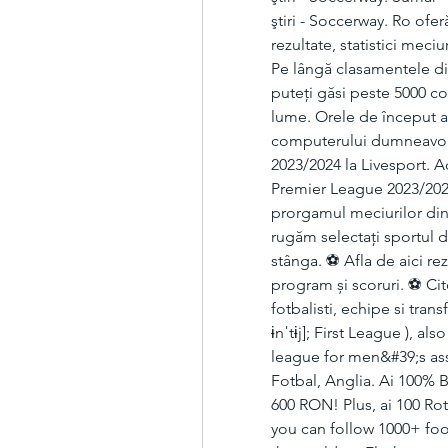
ştiri - Soccerway. Ro of
rezultate, statistici mec
Pe lângă clasamentele di
puteţi găsi peste 5000 co
lume. Orele de început ale
computerului dumneavoas
2023/2024 la Livesport. 
Premier League 2023/2024,
prorgamul meciurilor din
rugăm selectați sportul do
stânga. ⚽ Afla de aici rez
program și scoruri. ⚽ Cite
fotbalisti, echipe si trans
ɨnˈtɨj]; First League ), al
league for men&#39;s ass
Fotbal, Anglia. Ai 100% 
600 RON! Plus, ai 100 Rot
you can follow 1000+ foo