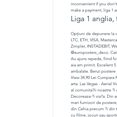
inconvenient if you don't
make a payment, liga 1 a
Liga 1 anglia,
Opțiuni de depunere la c
LTC, ETH, VISA, Mastercard
Zimpler, INSTADEBIT, We
@europosters_deco. Catigat
Au ajuns repede, fiind fo
aia am primit. Excelent 5 
ambalate. Benzi postere 3
View 34,90 Lei Cumpara P
arta. Las Vegas - Aerial
al comunita?ii noastre ?i
Decoreaza-?i via?a. Din a
mari furnizori de postere,
din Cehia precum ?i din 
cu filme, jocuri sau sport