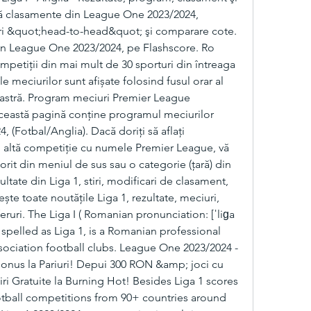
eră clasamente din League One 2023/2024, 
iuri &quot;head-to-head&quot; şi comparare cote. 
n League One 2023/2024, pe Flashscore. Ro 
mpetiţii din mai mult de 30 sporturi din întreaga 
 meciurilor sunt afișate folosind fusul orar al 
tră. Program meciuri Premier League 
Această pagină conține programul meciurilor 
 (Fotbal/Anglia). Dacă doriți să aflați 
 altă competiție cu numele Premier League, vă 
rit din meniul de sus sau o categorie (țară) din 
ultate din Liga 1, stiri, modificari de clasament, 
ște toate noutățile Liga 1, rezultate, meciuri, 
feruri. The Liga I ( Romanian pronunciation: [ˈliɡa 
so spelled as Liga 1, is a Romanian professional 
ociation football clubs. League One 2023/2024 - 
Bonus la Pariuri! Depui 300 RON &amp; joci cu 
iri Gratuite la Burning Hot! Besides Liga 1 scores 
tball competitions from 90+ countries around 