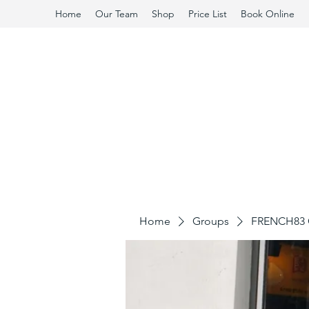
Home
Our Team
Shop
Price List
Book Online
Home
Groups
FRENCH83 C