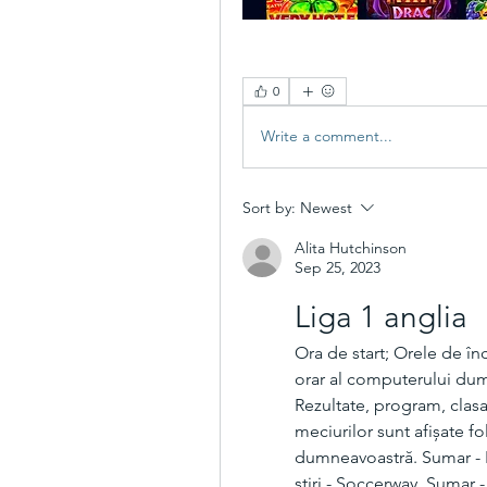
0
Write a comment...
Sort by:
Newest
Alita Hutchinson
Sep 25, 2023
Liga 1 anglia
Ora de start; Orele de înc
orar al computerului dumn
Rezultate, program, clasa
meciurilor sunt afișate fo
dumneavoastră. Sumar - Li
ştiri - Soccerway. Sumar -