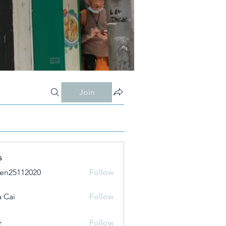
Join
s
ien25112020
Follow
 Cai
Follow
r
Follow