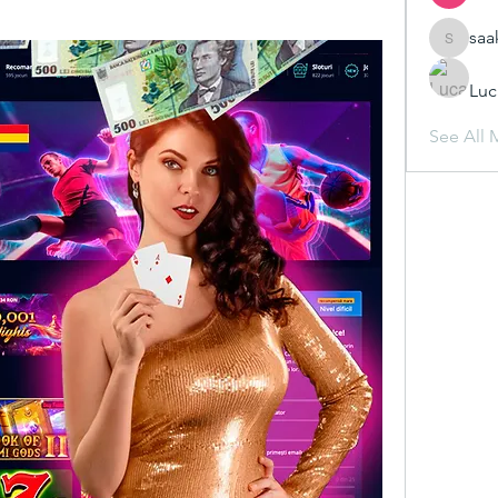
saa
saakshij
Luc
See All 