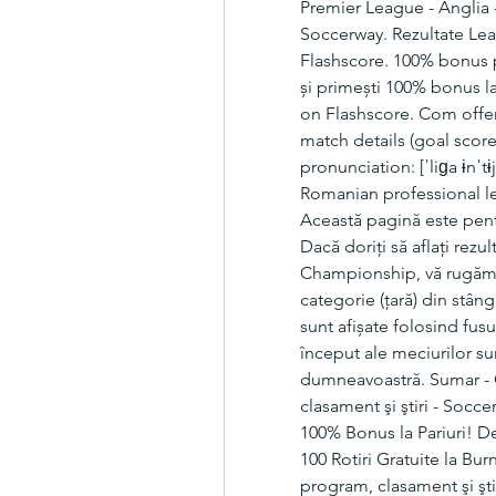
Premier League - Anglia - 
Soccerway. Rezultate Lea
Flashscore. 100% bonus p
și primești 100% bonus l
on Flashscore. Com offer
match details (goal score
pronunciation: [ˈliɡa ɨnˈtɨj
Romanian professional le
Această pagină este pent
Dacă doriți să aflați rezu
Championship, vă rugăm s
categorie (țară) din stâng
sunt afișate folosind fus
început ale meciurilor sun
dumneavoastră. Sumar - C
clasament şi ştiri - Socc
100% Bonus la Pariuri! D
100 Rotiri Gratuite la Bur
program, clasament şi ştir