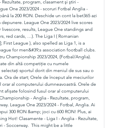
Rezultate, program, clasament şi ştiri - 
gue One 2023/2024 - scoruri Fotbal Anglia - 
ână la 200 RON. Deschide un cont la bet365 azi 
a depunere. League One 2023/2024 live scores 
 livescore, results, League One standings and 
rs, red cards, …). The Liga I ( Romanian 
]; First League ), also spelled as Liga 1, is a 
ague for men&#39;s association football clubs. 
ru Championship 2023/2024, (Fotbal/Anglia). 
ltate din altă competiție cu numele 
electați sportul dorit din meniul de sus sau o 
a. Ora de start; Orele de început ale meciurilor 
ul orar al computerului dumneavoastră. Orele de 
t afișate folosind fusul orar al computerului 
hampionship - Anglia - Rezultate, program, 
erway. League One 2023/2024 - Fotbal, Anglia. Ai 
epui 300 RON &amp; joci cu 600 RON! Plus, ai 
ning Hot! Clasamente - Liga I - Anglia - Rezultate, 
i - Soccerway.  This might be a little 