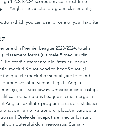
iga 1 2023/2024 scores service is real-time, 
a I - Anglia - Rezultate, program, clasament şi 
button which you can use for one of your favorite 
ez
ntele din Premier League 2023/2024, total şi 
i clasament formă (ultimele 5 meciuri) din 
4. Ro oferă clasamente din Premier League 
tistici meciuri &quot;head-to-head&quot; şi 
început ale meciurilor sunt afișate folosind 
i dumneavoastră. Sumar - Liga I - Anglia - 
ment şi ştiri - Soccerway. Urmareste cine castiga 
califica in Champions League si cine merge in 
Anglia, rezultate, program, analize si statistici 
ionat din lume! Antrenorul plecat în vară de la 
roșani! Orele de început ale meciurilor sunt 
ar al computerului dumneavoastră. Sumar - 