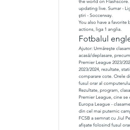
the world on Flashscore. L
updating live. Sumar - Lig
ştiri - Soccerway. 
You also have a favorite 
actions, liga 1 anglia.
Fotbalul engl
Ajutor: Urmăreşte clasame
acasă/deplasare, precum ş
Premier League 2023/202
2023/2024, rezultate, sta
comparare cote. Orele de 
fusul orar al computerulu
Rezultate, program, clasa
Premier League, cine se 
Europa League - clasament 
din cel mai puternic camp
FCSB a semnat cu Jiul Pet
afișate folosind fusul or