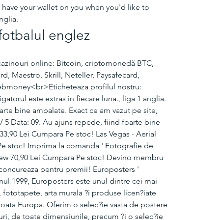
 have your wallet on you when you'd like to 
nglia.
 fotbalul englez
azinouri online: Bitcoin, criptomonedă BTC, 
, Maestro, Skrill, Neteller, Paysafecard, 
bmoney<br>Eticheteaza profilul nostru: 
orul este extras in fiecare luna., liga 1 anglia. 
arte bine ambalate. Exact ce am vazut pe site, 
/ 5 Data: 09. Au ajuns repede, fiind foarte bine 
3,90 Lei Cumpara Pe stoc! Las Vegas - Aerial 
e stoc! Imprima la comanda ' Fotografie de 
 View 70,90 Lei Cumpara Pe stoc! Devino membru 
 concureaza pentru premii! Europosters ' 
nul 1999, Europosters este unul dintre cei mai 
 fototapete, arta murala ?i produse licen?iate 
toata Europa. Oferim o selec?ie vasta de postere 
uri, de toate dimensiunile, precum ?i o selec?ie 