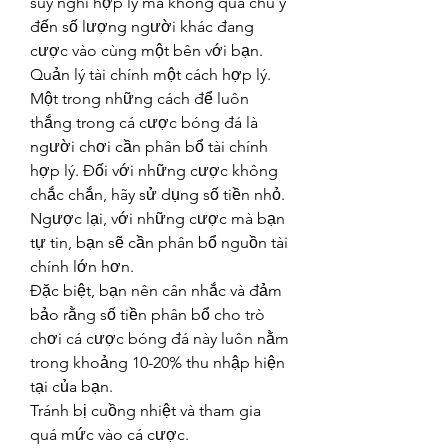
suy nghĩ hợp lý mà không quá chú ý 
đến số lượng người khác đang 
cược vào cùng một bên với bạn.
Quản lý tài chính một cách hợp lý.
Một trong những cách để luôn 
thắng trong cá cược bóng đá là 
người chơi cần phân bổ tài chính 
hợp lý. Đối với những cược không 
chắc chắn, hãy sử dụng số tiền nhỏ. 
Ngược lại, với những cược mà bạn 
tự tin, bạn sẽ cần phân bổ nguồn tài 
chính lớn hơn.
Đặc biệt, bạn nên cân nhắc và đảm 
bảo rằng số tiền phân bổ cho trò 
chơi cá cược bóng đá này luôn nằm 
trong khoảng 10-20% thu nhập hiện 
tại của bạn.
Tránh bị cuồng nhiệt và tham gia 
quá mức vào cá cược.