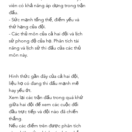
viên có khả năng áp dụng trong trận 
đấu.
- Sức mạnh tổng thể, điểm yếu và 
thứ hạng của đội.
- Các thủ môn của cả hai đội và lịch 
sử phong độ của họ. Phân tích tài 
năng và lịch sử thi đấu của các thủ 
môn này.
Hình thức gần đây của cả hai đội, 
liệu họ có đang thi đấu mạnh mẽ 
hay yếu ớt.
Xem lại các trận đấu trong quá khứ 
giữa hai đội để xem các cuộc đối 
đầu trực tiếp và đội nào đã chiến 
thắng.
Nếu các điểm trên được phân tích 