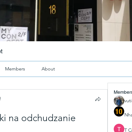
t
Members
About
Member
!
vut
Nha
tki na odchudzanie 
T C