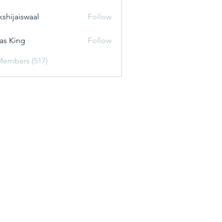
kshijaiswaal
Follow
aiswaal
as King
Follow
Members (517)