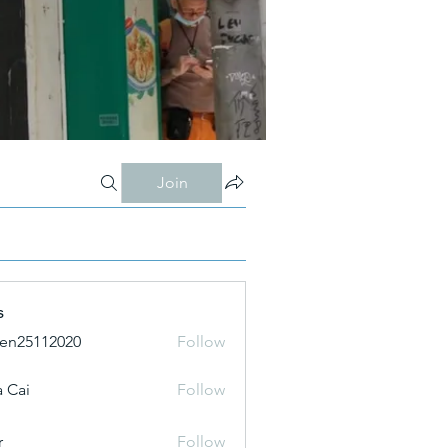
Join
s
ien25112020
Follow
 Cai
Follow
r
Follow