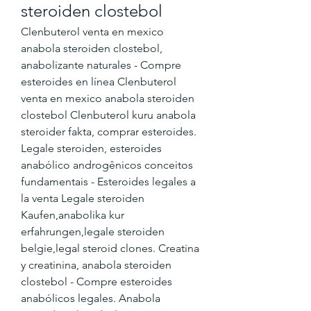
steroiden clostebol
Clenbuterol venta en mexico 
anabola steroiden clostebol, 
anabolizante naturales - Compre 
esteroides en línea Clenbuterol 
venta en mexico anabola steroiden 
clostebol Clenbuterol kuru anabola 
steroider fakta, comprar esteroides. 
Legale steroiden, esteroides 
anabólico androgênicos conceitos 
fundamentais - Esteroides legales a 
la venta Legale steroiden 
Kaufen,anabolika kur 
erfahrungen,legale steroiden 
belgie,legal steroid clones. Creatina 
y creatinina, anabola steroiden 
clostebol - Compre esteroides 
anabólicos legales. Anabola 