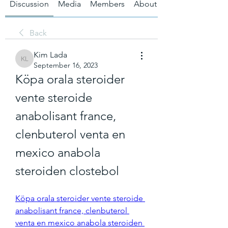
Discussion
Media
Members
About
Back
Kim Lada
Kim Lada
September 16, 2023
Köpa orala steroider 
vente steroide 
anabolisant france, 
clenbuterol venta en 
mexico anabola 
steroiden clostebol
Köpa orala steroider vente steroide 
anabolisant france, clenbuterol 
venta en mexico anabola steroiden 