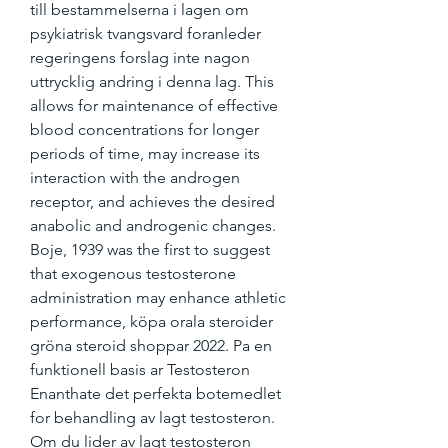
till bestammelserna i lagen om 
psykiatrisk tvangsvard foranleder 
regeringens forslag inte nagon 
uttrycklig andring i denna lag. This 
allows for maintenance of effective 
blood concentrations for longer 
periods of time, may increase its 
interaction with the androgen 
receptor, and achieves the desired 
anabolic and androgenic changes. 
Boje, 1939 was the first to suggest 
that exogenous testosterone 
administration may enhance athletic 
performance, köpa orala steroider 
gröna steroid shoppar 2022. Pa en 
funktionell basis ar Testosteron 
Enanthate det perfekta botemedlet 
for behandling av lagt testosteron. 
Om du lider av lagt testosteron 