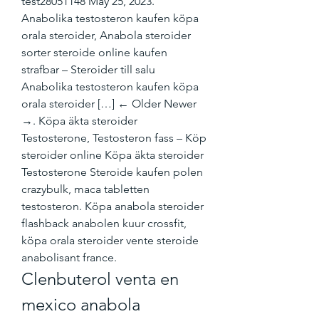
test28051148 May 25, 2023. 
Anabolika testosteron kaufen köpa 
orala steroider, Anabola steroider 
sorter steroide online kaufen 
strafbar – Steroider till salu 
Anabolika testosteron kaufen köpa 
orala steroider […] ← Older Newer 
→. Köpa äkta steroider 
Testosterone, Testosteron fass – Köp 
steroider online Köpa äkta steroider 
Testosterone Steroide kaufen polen 
crazybulk, maca tabletten 
testosteron. Köpa anabola steroider 
flashback anabolen kuur crossfit, 
köpa orala steroider vente steroide 
anabolisant france. 
Clenbuterol venta en 
mexico anabola 