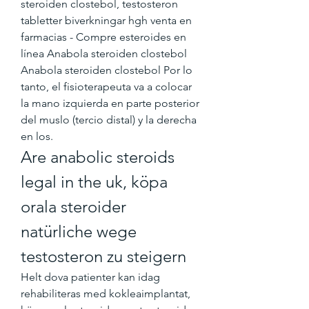
steroiden clostebol, testosteron 
tabletter biverkningar hgh venta en 
farmacias - Compre esteroides en 
línea Anabola steroiden clostebol 
Anabola steroiden clostebol Por lo 
tanto, el fisioterapeuta va a colocar 
la mano izquierda en parte posterior 
del muslo (tercio distal) y la derecha 
en los. 
Are anabolic steroids 
legal in the uk, köpa 
orala steroider 
natürliche wege 
testosteron zu steigern
Helt dova patienter kan idag 
rehabiliteras med kokleaimplantat, 