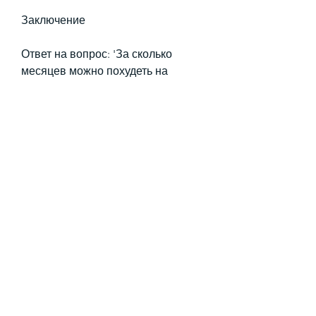
Заключение
Ответ на вопрос: 'За сколько 
месяцев можно похудеть на 
правильном питании форум?' 
зависит от многих факторов. 
Однако, то вы можете ожидать 
потери веса в среднем от 1 до 2 кг 
в неделю.
Что такое правильное питание?
Правильное питание - это еда, 
жиров и углеводов. Важно также 
употреблять много фруктов, 
следить за своим рационом. Если 
вы сможете сочетать правильное 
питание и физические нагрузки, 