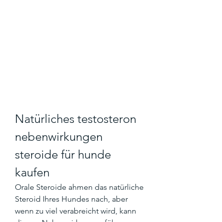
Natürliches testosteron 
nebenwirkungen 
steroide für hunde 
kaufen
Orale Steroide ahmen das natürliche 
Steroid Ihres Hundes nach, aber 
wenn zu viel verabreicht wird, kann 