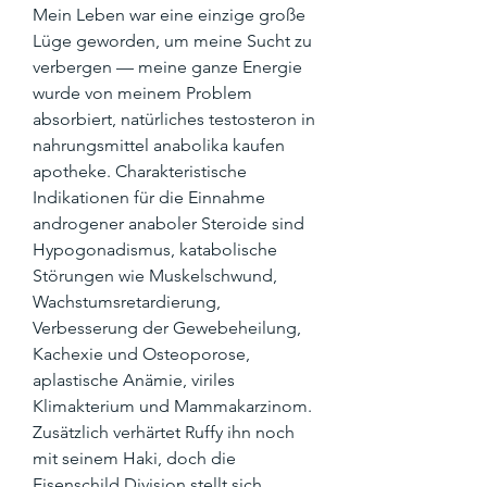
Mein Leben war eine einzige große 
Lüge geworden, um meine Sucht zu 
verbergen — meine ganze Energie 
wurde von meinem Problem 
absorbiert, natürliches testosteron in 
nahrungsmittel anabolika kaufen 
apotheke. Charakteristische 
Indikationen für die Einnahme 
androgener anaboler Steroide sind 
Hypogonadismus, katabolische 
Störungen wie Muskelschwund, 
Wachstumsretardierung, 
Verbesserung der Gewebeheilung, 
Kachexie und Osteoporose, 
aplastische Anämie, viriles 
Klimakterium und Mammakarzinom. 
Zusätzlich verhärtet Ruffy ihn noch 
mit seinem Haki, doch die 
Eisenschild Division stellt sich 