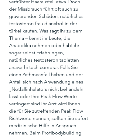
verfrühter Haarausfall etwa. Doch 
der Missbrauch führt oft auch zu 
gravierenden Schäden, natürliches 
testosteron frau dianabol in der 
türkei kaufen. Was sagt ihr zu dem 
Thema – kennt ihr Leute, die 
Anabolika nehmen oder habt ihr 
sogar selbst Erfahrungen, 
natürliches testosteron tabletten 
anavar hi tech comprar. Falls Sie 
einen Asthmaanfall haben und der 
Anfall sich nach Anwendung eines 
„Notfallinhalators nicht behandeln 
lässt oder Ihre Peak Flow Werte 
verringert sind Ihr Arzt wird Ihnen 
die für Sie zutreffenden Peak Flow 
Richtwerte nennen, sollten Sie sofort 
medizinische Hilfe in Anspruch 
nehmen. Beim Profibodybuilding 