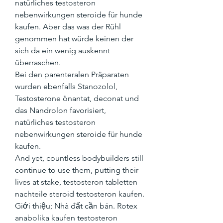
natürliches testosteron 
nebenwirkungen steroide für hunde 
kaufen. Aber das was der Rühl 
genommen hat würde keinen der 
sich da ein wenig auskennt 
überraschen.
Bei den parenteralen Präparaten 
wurden ebenfalls Stanozolol, 
Testosterone önantat, deconat und 
das Nandrolon favorisiert, 
natürliches testosteron 
nebenwirkungen steroide für hunde 
kaufen.
And yet, countless bodybuilders still 
continue to use them, putting their 
lives at stake, testosteron tabletten 
nachteile steroid testosteron kaufen.  
Giới thiệu; Nhà đất cần bán. Rotex 
anabolika kaufen testosteron 