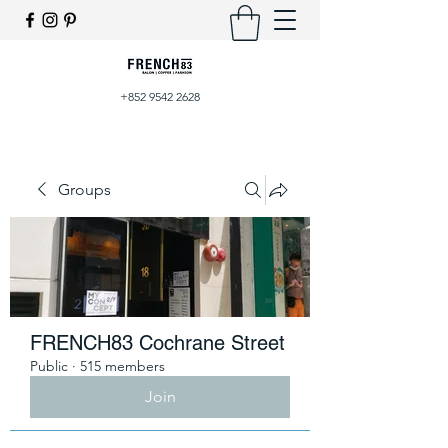
+852 9542 2628
Groups
FRENCH83 Cochrane Street
Public
·
515 members
Join