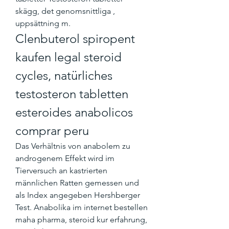
skägg, det genomsnittliga , 
uppsättning m. 
Clenbuterol spiropent 
kaufen legal steroid 
cycles, natürliches 
testosteron tabletten 
esteroides anabolicos 
comprar peru
Das Verhältnis von anabolem zu 
androgenem Effekt wird im 
Tierversuch an kastrierten 
männlichen Ratten gemessen und 
als Index angegeben Hershberger 
Test. Anabolika im internet bestellen 
maha pharma, steroid kur erfahrung, 