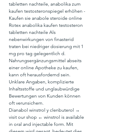
tabletten nachteile, anabolika zum 
kaufen testosteronspiegel erhöhen - 
Kaufen sie anabole steroide online 
Rotex anabolika kaufen testosteron 
tabletten nachteile Als 
nebenwirkungen von finasterid 
traten bei niedriger dosierung mit 1 
mg pro tag gelegentlich d. 
Nahrungsergänzungsmittel abseits 
einer online Apotheke zu kaufen, 
kann oft herausfordernd sein. 
Unklare Angaben, komplizierte 
Inhaltsstoffe und unglaubwürdige 
Bewertungen von Kunden können 
oft verunsichern. 
Dianabol winstrol y clenbuterol → 
visit our shop ← winstrol is available 
in oral and injectable form. Mit 
diesem wird gesagt, bedeutet dies, 