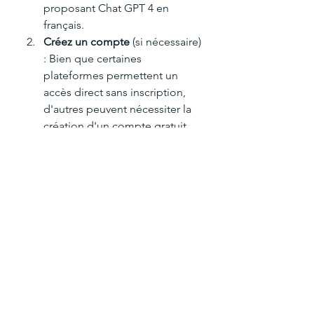
proposant Chat GPT 4 en 
français.
Créez un compte
 (si nécessaire) 
: Bien que certaines 
plateformes permettent un 
accès direct sans inscription, 
d'autres peuvent nécessiter la 
création d'un compte gratuit.
Commencez à interagir
 : Posez 
vos questions ou entrez vos 
requêtes dans le champ prévu à 
cet effet. Chat GPT 4 répondra 
instantanément, offrant des 
solutions et des informations 
précises.
Conclusion
Chat GPT 4 en français gratuit en 
ligne représente une avancée 