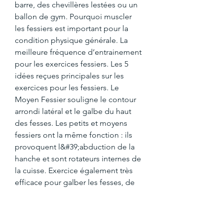
barre, des chevillères lestées ou un 
ballon de gym. Pourquoi muscler 
les fessiers est important pour la 
condition physique générale. La 
meilleure fréquence d’entrainement 
pour les exercices fessiers. Les 5 
idées reçues principales sur les 
exercices pour les fessiers. Le 
Moyen Fessier souligne le contour 
arrondi latéral et le galbe du haut 
des fesses. Les petits et moyens 
fessiers ont la même fonction : ils 
provoquent l&#39;abduction de la 
hanche et sont rotateurs internes de 
la cuisse. Exercice également très 
efficace pour galber les fesses, de 
part son action ciblée sur le travail 
du moyen fessier, le fire hydrant 
consiste, à partir d’une position 