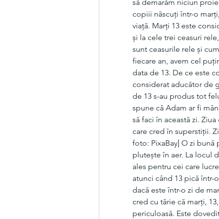
să demarăm niciun proiect 
copiii născuți într-o marț
viață. Marți 13 este consi
și la cele trei ceasuri rel
sunt ceasurile rele și cum 
fiecare an, avem cel puțin
data de 13. De ce este c
considerat aducător de g
de 13 s-au produs tot felu
spune că Adam ar fi mânca
să faci în această zi. Ziu
care cred în superstiții. 
foto: PixaBay] O zi bună 
plutește în aer. La locul
ales pentru cei care lucre
atunci când 13 pică într-o
dacă este într-o zi de ma
cred cu tărie că marți, 13
periculoasă. Este dovedit