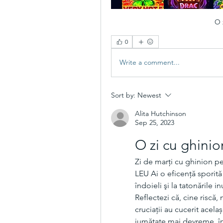
O 
0
Write a comment...
Sort by:
Newest
Alita Hutchinson
Sep 25, 2023
O zi cu ghinio
Zi de marți cu ghinion pe
LEU Ai o eficență sporită 
îndoieli şi la tatonările in
Reflectezi că, cine riscă, 
cruciații au cucerit acela
jumătate mai devreme, în 