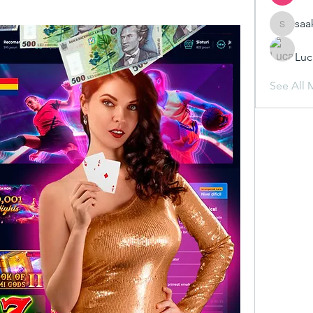
saa
saakshij
Luc
See All 