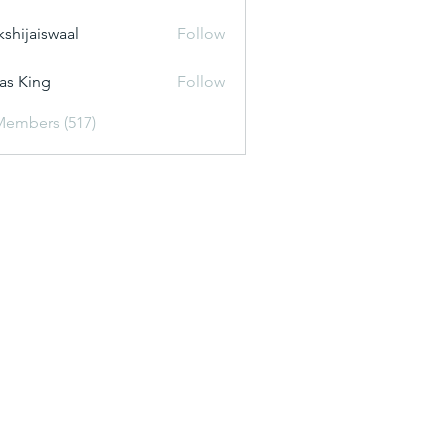
kshijaiswaal
Follow
aiswaal
as King
Follow
Members (517)