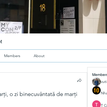
t
Members
About
Member
vut
rți, o zi binecuvântată de marți
Nha
T C