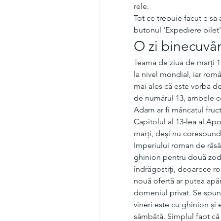
rele. 
Tot ce trebuie facut e sa 
butonul 'Expediere bilet'
O zi binecuvâ
Teama de ziua de marți 13
la nivel mondial, iar româ
mai ales că este vorba de 
de numărul 13, ambele co
Adam ar fi mâncatul fructul
Capitolul al 13-lea al Apoc
marți, deși nu corespunde
Imperiului roman de răsări
ghinion pentru două zodii
îndrăgostiți, deoarece ro
nouă ofertă ar putea apăr
domeniul privat. Se spune,
vineri este cu ghinion și 
sâmbătă. Simplul fapt că 