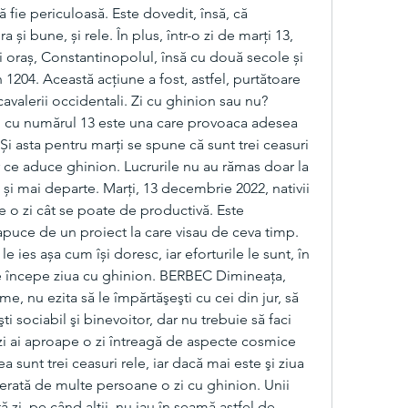
ă fie periculoasă. Este dovedit, însă, că 
și bune, și rele. În plus, într-o zi de marți 13, 
și oraș, Constantinopolul, însă cu două secole și 
1204. Această acțiune a fost, astfel, purtătoare 
valerii occidentali. Zi cu ghinion sau nu? 
i cu numărul 13 este una care provoaca adesea 
. Și asta pentru marți se spune că sunt trei ceasuri 
r ce aduce ghinion. Lucrurile nu au rămas doar la 
 și mai departe. Marți, 13 decembrie 2022, nativii 
e o zi cât se poate de productivă. Este 
puce de un proiect la care visau de ceva timp. 
le ies așa cum își doresc, iar eforturile le sunt, în 
die începe ziua cu ghinion. BERBEC Dimineaţa, 
me, nu ezita să le împărtăşeşti cu cei din jur, să 
Eşti sociabil şi binevoitor, dar nu trebuie să faci 
zi ai aproape o zi întreagă de aspecte cosmice 
 sunt trei ceasuri rele, iar dacă mai este şi ziua 
erată de multe persoane o zi cu ghinion. Unii 
zi, pe când alții, nu iau în seamă astfel de 