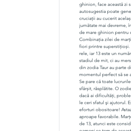
ghinion, face această zi s
autosugestia poate genera 
cruciații au cucerit acela
jumătate mai devreme, în 
de mare ghinion pentru ca
Combinația zilei de marț
fiori printre superstițioși
rele, iar 13 este un numă
stadiul de mit, ci au mers
din zodia Taur au parte d
momentul perfect să se a
Se pare că toate lucrurile 
sfârșit, răsplătite. O zo
dacă ai dificultăţi, proble
le ceri sfatul şi ajutorul. 
eforturi obositoare! Asta
aproape favorabile. Marţea
de 13, atunci este consid
oameni se tem de această 