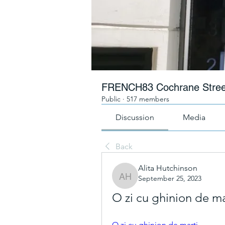
FRENCH83 Cochrane Stree
Public
·
517 members
Discussion
Media
Back
Alita Hutchinson
September 25, 2023
Alita Hutchinson
O zi cu ghinion de ma
O zi cu ghinion de marți