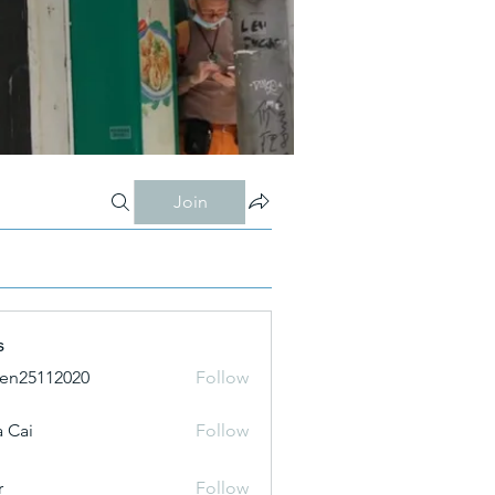
Join
s
ien25112020
Follow
 Cai
Follow
r
Follow