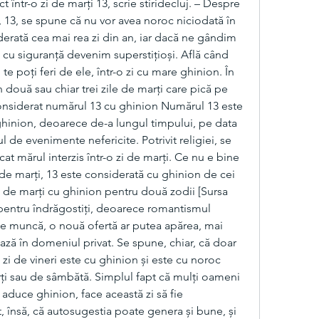
într-o zi de marți 13, scrie stiridecluj. – Despre 
i, 13, se spune că nu vor avea noroc niciodată în 
derată cea mai rea zi din an, iar dacă ne gândim 
e, cu siguranță devenim superstițioși. Află când 
te poți feri de ele, într-o zi cu mare ghinion. În 
 două sau chiar trei zile de marți care pică pe 
onsiderat numărul 13 cu ghinion Numărul 13 este 
hinion, deoarece de-a lungul timpului, pe data 
l de evenimente nefericite. Potrivit religiei, se 
t mărul interzis într-o zi de marți. Ce nu e bine 
a de marți, 13 este considerată cu ghinion de cei 
Zi de marți cu ghinion pentru două zodii [Sursa 
pentru îndrăgostiți, deoarece romantismul 
 de muncă, o nouă ofertă ar putea apărea, mai 
ază în domeniul privat. Se spune, chiar, că doar 
 zi de vineri este cu ghinion și este cu noroc 
rți sau de sâmbătă. Simplul fapt că mulți oameni 
, aduce ghinion, face această zi să fie 
, însă, că autosugestia poate genera și bune, și 