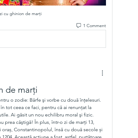
zi cu ghinion de marți
1 Comment
n de marți
ntru o zodie: Bârfe şi vorbe cu două înţelesuri. 
în tot ceea ce faci, pentru că ai renunţat la 
utile. Ai găsit un nou echilibru moral şi fizic. 
nu prea câştigă! În plus, într-o zi de marți 13, 
și oraș, Constantinopolul, însă cu două secole și 
1204. Această acțiune a fost, astfel, purtătoare 