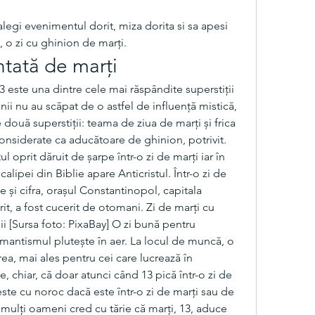
alegi evenimentul dorit, miza dorita si sa apesi 
, o zi cu ghinion de marți.
ntată de marți
 este una dintre cele mai răspândite superstiții 
nii nu au scăpat de o astfel de influență mistică, 
două superstiții: teama de ziua de marți și frica 
nsiderate ca aducătoare de ghinion, potrivit. 
 oprit dăruit de șarpe într-o zi de marți iar în 
alipei din Biblie apare Anticristul. Într-o zi de 
 și cifra, orașul Constantinopol, capitala 
t, a fost cucerit de otomani. Zi de marți cu 
 [Sursa foto: PixaBay] O zi bună pentru 
mantismul plutește în aer. La locul de muncă, o 
ea, mai ales pentru cei care lucrează în 
 chiar, că doar atunci când 13 pică într-o zi de 
este cu noroc dacă este într-o zi de marți sau de 
mulți oameni cred cu tărie că marți, 13, aduce 