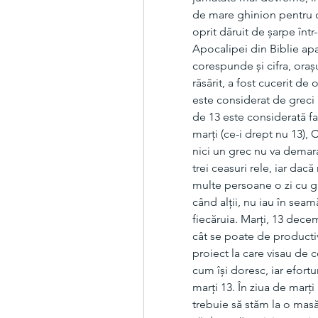
de mare ghinion pentru ca
oprit dăruit de șarpe într-
Apocalipei din Biblie apare
corespunde și cifra, oraș
răsărit, a fost cucerit de
este considerat de greci 
de 13 este considerată fati
marţi (ce-i drept nu 13),
nici un grec nu va demara 
trei ceasuri rele, iar dac
multe persoane o zi cu g
când alții, nu iau în seam
fiecăruia. Marți, 13 decem
cât se poate de producti
proiect la care visau de c
cum își doresc, iar eforturi
marți 13. În ziua de marți
trebuie să stăm la o mas