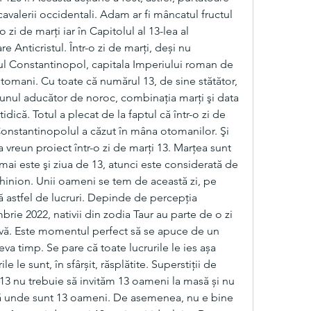
valerii occidentali. Adam ar fi mâncatul fructul 
o zi de marți iar în Capitolul al 13-lea al 
 Anticristul. Într-o zi de marți, deși nu 
ul Constantinopol, capitala Imperiului roman de 
 otomani. Cu toate că numărul 13, de sine stătător, 
unul aducător de noroc, combinaţia marţi şi data 
dică. Totul a plecat de la faptul că într-o zi de 
 Constantinopolul a căzut în mâna otomanilor. Şi 
vreun proiect într-o zi de marţi 13. Marţea sunt 
ă mai este şi ziua de 13, atunci este considerată de 
hinion. Unii oameni se tem de această zi, pe 
ă astfel de lucruri. Depinde de percepția 
brie 2022, nativii din zodia Taur au parte de o zi 
vă. Este momentul perfect să se apuce de un 
eva timp. Se pare că toate lucrurile le ies așa 
le le sunt, în sfârșit, răsplătite. Superstiții de 
 13 nu trebuie să invităm 13 oameni la masă și nu 
ă unde sunt 13 oameni. De asemenea, nu e bine 