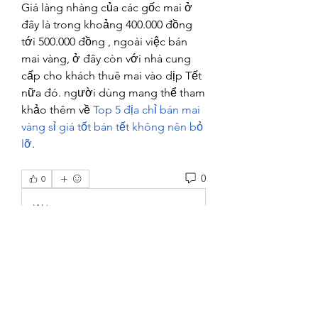
Giá làng nhàng của các gốc mai ở 
đây là trong khoảng 400.000 đồng 
tới 500.000 đồng , ngoài việc bán 
mai vàng, ở đây còn với nhà cung 
cấp cho khách thuê mai vào dịp Tết 
nữa đó. người dùng mang thể tham 
khảo thêm về 
Top 5 địa chỉ bán mai 
vàng sỉ giá tốt bán tết không nên bỏ 
lỡ
.
0
0
Write a comment...
About
Welcome to the group! You can
connect with other FRENCH83 Co
...
Read more