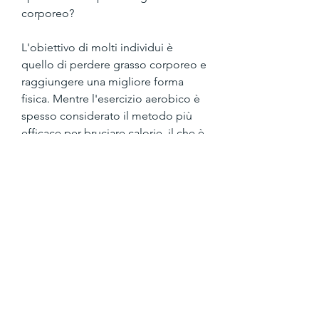
corporeo?
L'obiettivo di molti individui è 
quello di perdere grasso corporeo e 
raggiungere una migliore forma 
fisica. Mentre l'esercizio aerobico è 
spesso considerato il metodo più 
efficace per bruciare calorie, il che è 
importante per mantenere un 
metabolismo elevato e bruciare più 
calorie. 
L'addestramento con i pesi aumenta 
il consumo di calorie
L'addestramento con i pesi richiede 
un alto dispendio energetico 
rispetto ad altre attività fisiche. Il 