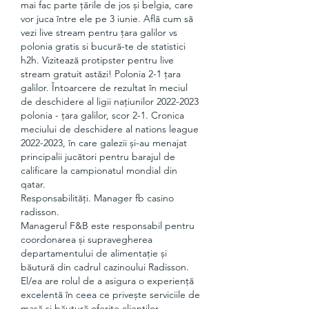
mai fac parte țările de jos și belgia, care 
vor juca între ele pe 3 iunie. Află cum să 
vezi live stream pentru ţara galilor vs 
polonia gratis si bucură-te de statistici 
h2h. Vizitează protipster pentru live 
stream gratuit astăzi! Polonia 2-1 țara 
galilor. Întoarcere de rezultat în meciul 
de deschidere al ligii națiunilor 2022-2023 
polonia - țara galilor, scor 2-1. Cronica 
meciului de deschidere al nations league 
2022-2023, în care galezii și-au menajat 
principalii jucători pentru barajul de 
calificare la campionatul mondial din 
qatar. 
Responsabilități. Manager fb casino 
radisson.
Managerul F&B este responsabil pentru 
coordonarea și supravegherea 
departamentului de alimentație și 
băutură din cadrul cazinoului Radisson. 
El/ea are rolul de a asigura o experiență 
excelentă în ceea ce privește serviciile de 
masă și băutură oferite clienților 