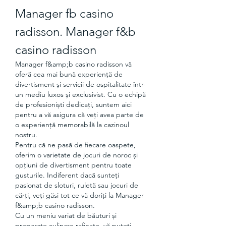
Manager fb casino 
radisson. Manager f&b 
casino radisson
Manager f&amp;b casino radisson vă 
oferă cea mai bună experiență de 
divertisment și servicii de ospitalitate într-
un mediu luxos și exclusivist. Cu o echipă 
de profesioniști dedicați, suntem aici 
pentru a vă asigura că veți avea parte de 
o experiență memorabilă la cazinoul 
nostru.
Pentru că ne pasă de fiecare oaspete, 
oferim o varietate de jocuri de noroc și 
opțiuni de divertisment pentru toate 
gusturile. Indiferent dacă sunteți 
pasionat de sloturi, ruletă sau jocuri de 
cărți, veți găsi tot ce vă doriți la Manager 
f&amp;b casino radisson.
Cu un meniu variat de băuturi și 
preparate culinare rafinate, vă puteți 