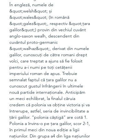
În engleză, numele de 
&quot;welsh&quot; și 
&quot;wales&quot; (în română 
&quot;galez&quot;, respectiv &quot;țara 
galilor&quot;) provin din vechiul cuvânt 
anglo-saxon wealh, descendent din 
cuvântul proto-germanic 
&quot;walhaz&quot;, derivat din numele 
galilor, cunoscuți de către romani drept 
volci, care treptat a ajuns să fie folosit 
pentru a-i numi pe toți cetățenii 
imperiului roman de apus. Trebuie 
semnalat faptul că țara galilor nu a 
cunoscut gustul înfrângerii în ultimele 
nouă partide internaționale. Anticipăm 
un meci echilibrat, la finalul căruia 
credem că polonia va obține victoria și va 
întrerupe, astfel, seria de invincibilitate a 
țării galilor. “polonia câștigă” are cotă 1. 
Polonia a învins-o pe țara galilor, scor 2-1, 
în primul meci din noua ediție a ligii 
națiunilor. Din grupa a4 din liga națiunilor 