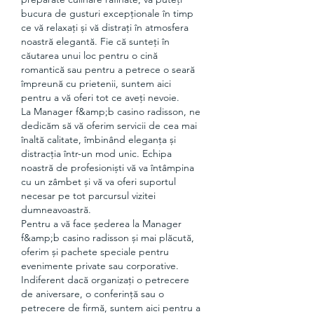
bucura de gusturi excepționale în timp 
ce vă relaxați și vă distrați în atmosfera 
noastră elegantă. Fie că sunteți în 
căutarea unui loc pentru o cină 
romantică sau pentru a petrece o seară 
împreună cu prietenii, suntem aici 
pentru a vă oferi tot ce aveți nevoie.
La Manager f&amp;b casino radisson, ne 
dedicăm să vă oferim servicii de cea mai 
înaltă calitate, îmbinând eleganța și 
distracția într-un mod unic. Echipa 
noastră de profesioniști vă va întâmpina 
cu un zâmbet și vă va oferi suportul 
necesar pe tot parcursul vizitei 
dumneavoastră.
Pentru a vă face șederea la Manager 
f&amp;b casino radisson și mai plăcută, 
oferim și pachete speciale pentru 
evenimente private sau corporative. 
Indiferent dacă organizați o petrecere 
de aniversare, o conferință sau o 
petrecere de firmă, suntem aici pentru a 