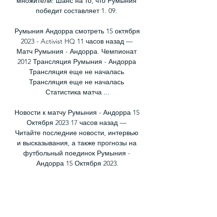
множители: Шанс на то, что Румыния 
победит составляет 1. 09. 

Румыния Андорра смотреть 15 октября 
2023 - Activist HQ 11 часов назад — 
Матч Румыния - Андорра. Чемпионат 
2012 Трансляция Румыния - Андорра 
Трансляция еще не началась 
Трансляция еще не началась 
Статистика матча ...

Новости к матчу Румыния - Андорра 15 
Октября 2023 17 часов назад — 
Читайте последние новости, интервью 
и высказывания, а также прогнозы на 
футбольный поединок Румыния - 
Андорра 15 Октября 2023.

Спасибо, что были с нами! Мы 
трудимся ради вас. Всем пока, не 
забудьте просмотреть другие наши 
прогнозы и сделать ставку наверху 