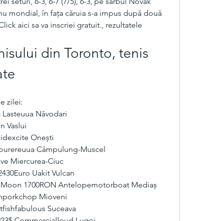
ei seturi, 6-3, 6-7 (7/5), 6-3, pe sârbul Novak 
nu mondial, în faţa căruia s-a impus după două 
ick aici sa va inscriei gratuit., rezultatele 
isului din Toronto, tenis 
ate
e zilei:
 Lasteuua Năvodari 
n Vaslui 
idexcite Onești 
bourereuua Câmpulung-Muscel 
ve Miercurea-Ciuc 
2430Euro Uakit Vulcan 
he Moon 1700RON Antelopemotorboat Mediaș 
ianporkchop Mioveni 
tfishfabulous Suceava 
923$ Commercialloud Lugoj 