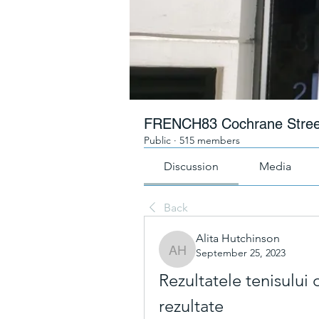
FRENCH83 Cochrane Stree
Public
·
515 members
Discussion
Media
Back
Alita Hutchinson
September 25, 2023
Alita Hutchinson
Rezultatele tenisului 
rezultate