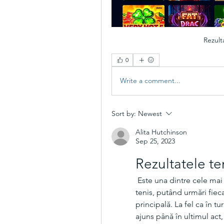
Rezult
0
Write a comment...
Sort by:
Newest
Alita Hutchinson
Sep 25, 2023
Rezultatele te
 Este una dintre cele mai bune aplicații pentru a vedea rezultate live de 
tenis, putând urmări fiecar
principală. La fel ca în t
ajuns până în ultimul act,