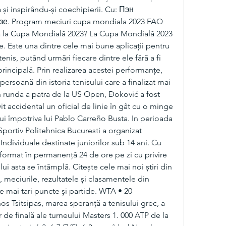
și inspirându-și coechipierii. Cu: Пэн 
. Program meciuri cupa mondiala 2023 FAQ 
a la Cupa Mondială 2023? La Cupa Mondială 2023 
e. Este una dintre cele mai bune aplicații pentru 
enis, putând urmări fiecare dintre ele fără a fi 
principală. Prin realizarea acestei performanțe, 
rsoană din istoria tenisului care a finalizat mai 
n runda a patra de la US Open, Đoković a fost 
it accidental un oficial de linie în gât cu o minge 
ui împotriva lui Pablo Carreño Busta. In perioada 
Sportiv Politehnica Bucuresti a organizat 
dividuale destinate juniorilor sub 14 ani. Cu 
informat în permanență 24 de ore pe zi cu privire 
lui asta se întâmplă. Citește cele mai noi știri din 
 meciurile, rezultatele și clasamentele din 
le mai tari puncte și partide. WTA • 20 
os Tsitsipas, marea speranţă a tenisului grec, a 
 de finală ale turneului Masters 1. 000 ATP de la 