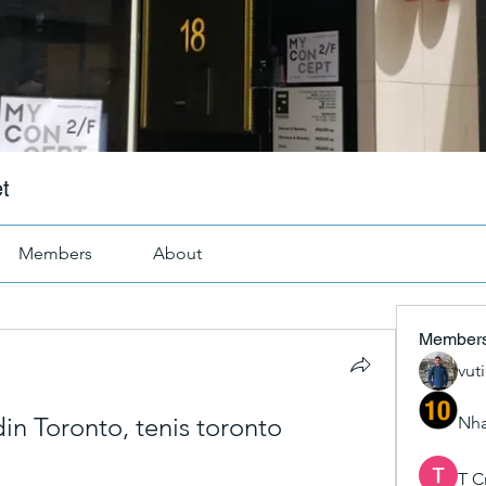
t
Members
About
Member
vut
din Toronto, tenis toronto 
Nha
T C