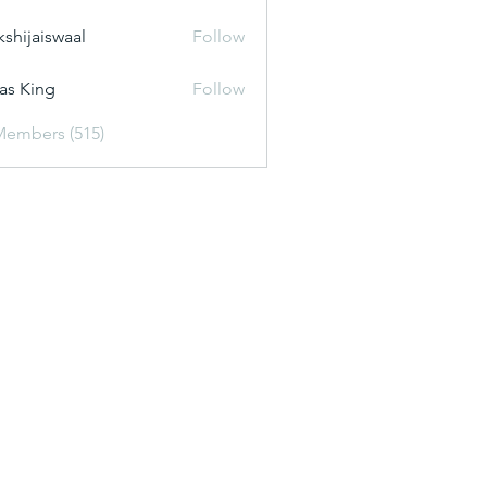
kshijaiswaal
Follow
aiswaal
as King
Follow
Members (515)