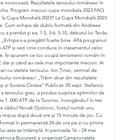
e norocoasă. Rezultatele tenisului românesc în 
Doha. Program meciuri cupa mondiala 2023 FAQ 
a la Cupa Mondială 2023? La Cupa Mondială 2023 
pe. Cum echipa de dublu formată din Andreea 
 a pierdut şi ea, 7-5, 3-6, 5-10, debutul lui Tecău 
 „Echipa s-a pregătit foarte bine. Află programul 
 ATP și vezi cine conduce în clasamentul celor 
e. Îți spunem ce loc ocupă tenismenii români în 
 dar și când au cele mai importante meciuri. Ai 
 tari cu stelele tenisului. Ion Țiriac, semnal de 
nisului românesc! „Trăim doar din rezultatele 
și Sorana Cîrstea” Publicat: 05 sept. Stefanos 
 a tenisului grec, a produs surpriza optimilor de 
rs 1. 000 ATP de la Toronto, învingându-l în trei 
3, pe sârbul Novak Djokovic, fostul număr unu 
-a impus după două ore şi 15 minute de joc. Cu 
informat în permanență 24 de ore pe zi cu privire 
ului asta se întâmplă. In perioada 16 – 24 mai 
tehnica Bucuresti a organizat Campionatele 