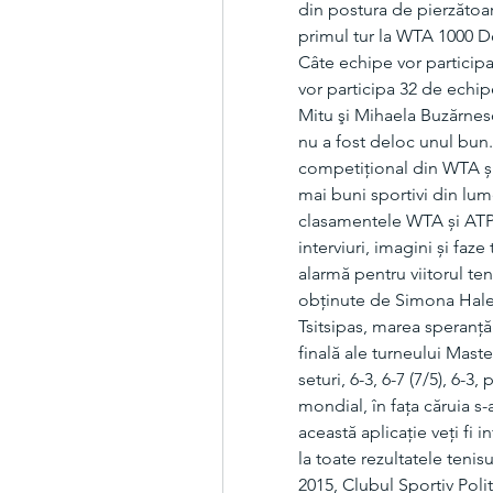
din postura de pierzătoar
primul tur la WTA 1000 
Câte echipe vor particip
vor participa 32 de echi
Mitu şi Mihaela Buzărnescu
nu a fost deloc unul bun.
competițional din WTA și
mai buni sportivi din lum
clasamentele WTA și ATP,
interviuri, imagini și faze
alarmă pentru viitorul te
obținute de Simona Halep 
Tsitsipas, marea speranţă
finală ale turneului Maste
seturi, 6-3, 6-7 (7/5), 6-
mondial, în faţa căruia s
această aplicație veți fi 
la toate rezultatele tenis
2015, Clubul Sportiv Poli