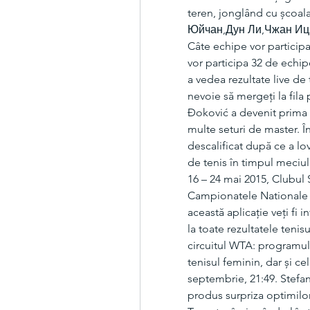
teren, jonglând cu școala 
Юйчан,Дун Ли,Чжан Ицзе
Câte echipe vor particip
vor participa 32 de echip
a vedea rezultate live de t
nevoie să mergeți la fila 
Đoković a devenit prima pe
multe seturi de master. Î
descalificat după ce a lov
de tenis în timpul meciul
16 – 24 mai 2015, Clubul 
Campionatele Nationale In
această aplicație veți fi 
la toate rezultatele tenisu
circuitul WTA: programul,
tenisul feminin, dar și ce
septembrie, 21:49. Stefan
produs surpriza optimilor