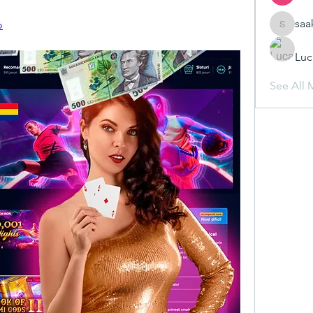
saa
o
saakshij
Luc
See All 