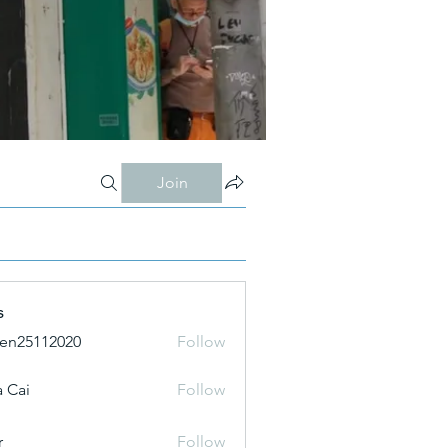
Join
s
ien25112020
Follow
 Cai
Follow
r
Follow