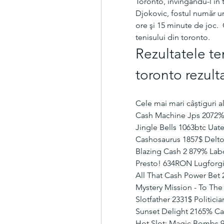
Toronto, învingându-l în tr
Djokovic, fostul număr u
ore şi 15 minute de joc.  Cl
tenisului din toronto.
Rezultatele ten
toronto rezult
Cele mai mari câștiguri al
Cash Machine Jps 2072%
Jingle Bells 1063btc Uate
Cashosaurus 1857$ Delto
Blazing Cash 2 879% La
Presto! 634RON Lugforgi
All That Cash Power Bet 
Mystery Mission - To T
Slotfather 2331$ Politic
Sunset Delight 2165% Ca
Hot Slot: Magic Bombs 