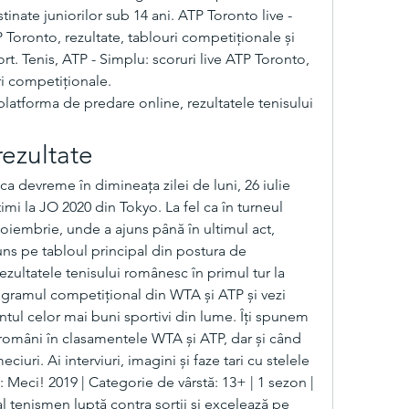
inate juniorilor sub 14 ani. ATP Toronto live - 
 Toronto, rezultate, tablouri competiționale și 
rt. Tenis, ATP - Simplu: scoruri live ATP Toronto, 
i competiționale. 
latforma de predare online, rezultatele tenisului 
rezultate
a devreme în dimineața zilei de luni, 26 iulie 
timi la JO 2020 din Tokyo. La fel ca în turneul 
oiembrie, unde a ajuns până în ultimul act, 
uns pe tabloul principal din postura de 
zultatele tenisului românesc în primul tur la 
ramul competițional din WTA și ATP și vezi 
ul celor mai buni sportivi din lume. Îți spunem 
români în clasamentele WTA și ATP, dar și când 
uri. Ai interviuri, imagini și faze tari cu stelele 
i: Meci! 2019 | Categorie de vârstă: 13+ | 1 sezon | 
l tenismen luptă contra sorții și excelează pe 