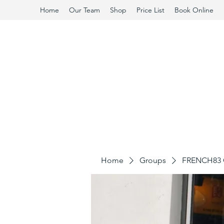
Home
Our Team
Shop
Price List
Book Online
Home
Groups
FRENCH83 C