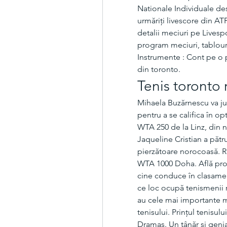
Nationale Individuale dest
urmăriți livescore din ATP
detalii meciuri pe Livespo
program meciuri, tablour
Instrumente : Cont pe o p
din toronto.
Tenis toronto 
Mihaela Buzărnescu va juc
pentru a se califica în op
WTA 250 de la Linz, din n
Jaqueline Cristian a pătr
pierzătoare norocoasă. Re
WTA 1000 Doha. Află prog
cine conduce în clasament
ce loc ocupă tenismenii 
au cele mai importante meci
tenisului. Prințul tenisulu
Dramas. Un tânăr și genia