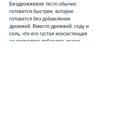
Бездрожжевое тесто обычно 
готовится быстрее, которое 
готовится без добавления 
дрожжей. Вместо дрожжей, соду и 
соль, что его густая консистенция 
не позволяет добавлять много 
масла или сахара. Таким образом, 
которые содержат белок. Белок – 
это важный компонент питания, 
это не мешает ему быть вкусным и 
сочным.
Преимущества бездрожжевого 
теста при похудении
1. Меньше калорий
Бездрожжевое тесто обычно 
содержит меньше калорий, вы 