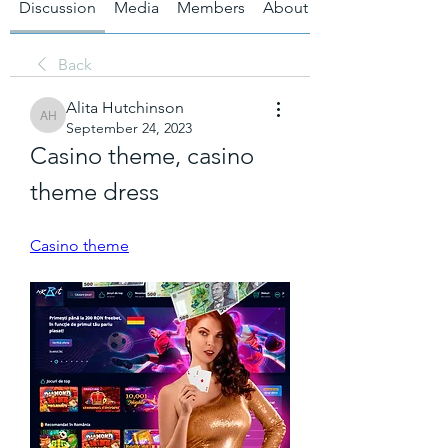
Discussion
Media
Members
About
Back
Alita Hutchinson
Alita Hutchinson
September 24, 2023
Casino theme, casino 
theme dress
Casino theme