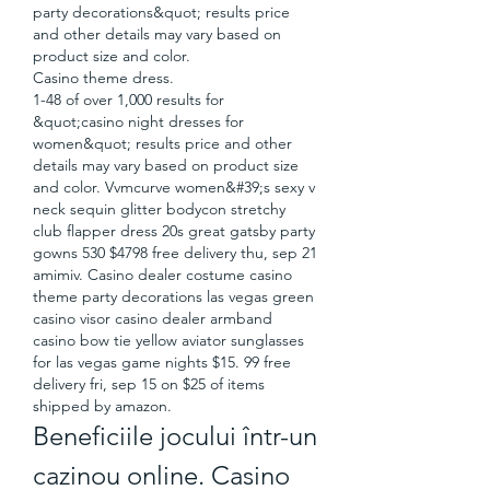
party decorations&quot; results price 
and other details may vary based on 
product size and color. 
Casino theme dress.
1-48 of over 1,000 results for 
&quot;casino night dresses for 
women&quot; results price and other 
details may vary based on product size 
and color. Vvmcurve women&#39;s sexy v 
neck sequin glitter bodycon stretchy 
club flapper dress 20s great gatsby party 
gowns 530 $4798 free delivery thu, sep 21 
amimiv. Casino dealer costume casino 
theme party decorations las vegas green 
casino visor casino dealer armband 
casino bow tie yellow aviator sunglasses 
for las vegas game nights $15. 99 free 
delivery fri, sep 15 on $25 of items 
shipped by amazon. 
Beneficiile jocului într-un 
cazinou online. Casino 