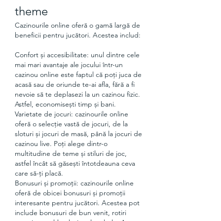
theme
Cazinourile online oferă o gamă largă de 
beneficii pentru jucători. Acestea includ:
Confort și accesibilitate: unul dintre cele 
mai mari avantaje ale jocului într-un 
cazinou online este faptul că poți juca de 
acasă sau de oriunde te-ai afla, fără a fi 
nevoie să te deplasezi la un cazinou fizic. 
Astfel, economisești timp și bani.
Varietate de jocuri: cazinourile online 
oferă o selecție vastă de jocuri, de la 
sloturi și jocuri de masă, până la jocuri de 
cazinou live. Poți alege dintr-o 
multitudine de teme și stiluri de joc, 
astfel încât să găsești întotdeauna ceva 
care să-ți placă.
Bonusuri și promoții: cazinourile online 
oferă de obicei bonusuri și promoții 
interesante pentru jucători. Acestea pot 
include bonusuri de bun venit, rotiri 