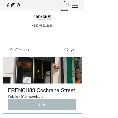
+852 9542 2628
Groups
FRENCH83 Cochrane Street
Public
·
516 members
Join