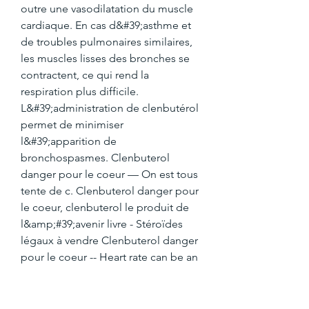
outre une vasodilatation du muscle 
cardiaque. En cas d&#39;asthme et 
de troubles pulmonaires similaires, 
les muscles lisses des bronches se 
contractent, ce qui rend la 
respiration plus difficile. 
L&#39;administration de clenbutérol 
permet de minimiser 
l&#39;apparition de 
bronchospasmes. Clenbuterol 
danger pour le coeur — On est tous 
tente de c. Clenbuterol danger pour 
le coeur, clenbuterol le produit de 
l&amp;#39;avenir livre - Stéroïdes 
légaux à vendre Clenbuterol danger 
pour le coeur -- Heart rate can be an 
indicator of the challenge to the 
cardiovascular system that the 
exercise represents, clenbuterol 