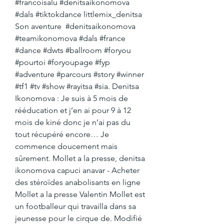
#francoisalu #denitsaikonomova 
#dals #tiktokdance littlemix_denitsa 
Son aventure ️ #denitsaikonomova 
#teamikonomova #dals #france 
#dance #dwts #ballroom #foryou 
#pourtoi #foryoupage #fyp 
#adventure #parcours #story #winner 
#tf1 #tv #show #rayitsa #sia. Denitsa 
Ikonomova : Je suis à 5 mois de 
rééducation et j’en ai pour 9 à 12 
mois de kiné donc je n’ai pas du 
tout récupéré encore… Je 
commence doucement mais 
sûrement. Mollet a la presse, denitsa 
ikonomova capuci anavar - Acheter 
des stéroïdes anabolisants en ligne 
Mollet a la presse Valentin Mollet est 
un footballeur qui travailla dans sa 
jeunesse pour le cirque de. Modifié 