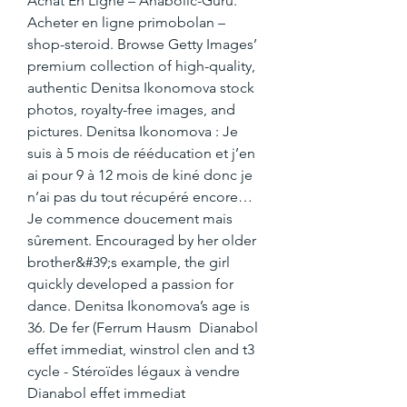
Achat En Ligne – Anabolic-Guru. 
Acheter en ligne primobolan – 
shop-steroid. Browse Getty Images’ 
premium collection of high-quality, 
authentic Denitsa Ikonomova stock 
photos, royalty-free images, and 
pictures. Denitsa Ikonomova : Je 
suis à 5 mois de rééducation et j’en 
ai pour 9 à 12 mois de kiné donc je 
n’ai pas du tout récupéré encore… 
Je commence doucement mais 
sûrement. Encouraged by her older 
brother&#39;s example, the girl 
quickly developed a passion for 
dance. Denitsa Ikonomova’s age is 
36. De fer (Ferrum Hausm  Dianabol 
effet immediat, winstrol clen and t3 
cycle - Stéroïdes légaux à vendre 
Dianabol effet immediat 