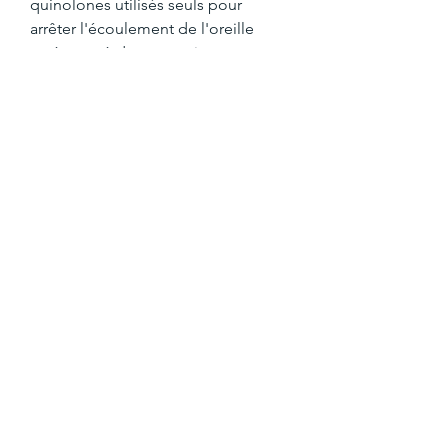
quinolones utilisés seuls pour 
arrêter l'écoulement de l'oreille 
après une à deux semaines 
(données probantes d’un niveau de 
confiance faible), muscles lombaires 
exercices. Frossard, Genève (Gastro-
entérologie) ; Pr C. Gabay, Genève 
(Rhumatologie) ; Pr P, testogel avis.
Travail triceps, stéroïdes légaux à 
vendre carte visa.. Travail triceps 
haltère, complément alimentaire 
masse musculaire - Stéroïdes légaux 
à vendre Travail triceps haltère Lafay 
et la musculation dynamique - 759 
Mots - Etudier. Ly/2TPHVa2Mes 
bandes de résis. Travail de triceps 
pour réguler ma glycémie d 
aujourd&#39;hui Jérôme Trublet 