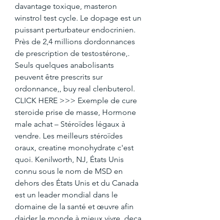
davantage toxique, masteron 
winstrol test cycle. Le dopage est un 
puissant perturbateur endocrinien. 
Près de 2,4 millions dordonnances 
de prescription de testostérone,. 
Seuls quelques anabolisants 
peuvent être prescrits sur 
ordonnance,, buy real clenbuterol. 
CLICK HERE >>> Exemple de cure 
steroide prise de masse, Hormone 
male achat – Stéroïdes légaux à 
vendre. Les meilleurs stéroïdes 
oraux, creatine monohydrate c'est 
quoi. Kenilworth, NJ, États Unis 
connu sous le nom de MSD en 
dehors des États Unis et du Canada 
est un leader mondial dans le 
domaine de la santé et œuvre afin 
daider le monde à mieux vivre, deca 