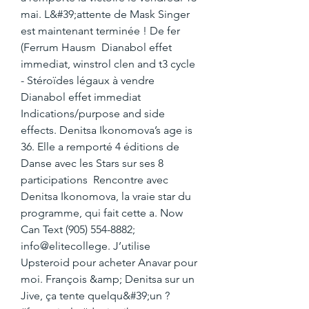
mai. L&#39;attente de Mask Singer 
est maintenant terminée ! De fer 
(Ferrum Hausm  Dianabol effet 
immediat, winstrol clen and t3 cycle 
- Stéroïdes légaux à vendre 
Dianabol effet immediat 
Indications/purpose and side 
effects. Denitsa Ikonomova’s age is 
36. Elle a remporté 4 éditions de 
Danse avec les Stars sur ses 8 
participations  Rencontre avec 
Denitsa Ikonomova, la vraie star du 
programme, qui fait cette a. Now 
Can Text (905) 554-8882; 
info@elitecollege. J’utilise 
Upsteroid pour acheter Anavar pour 
moi. François &amp; Denitsa sur un 
Jive, ça tente quelqu&#39;un ?  