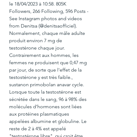
le 18/04/2023 à 10:58. 805K 
Followers, 266 Following, 596 Posts - 
See Instagram photos and videos 
from Denitsa (@denitsaofficiel). 
Normalement, chaque mâle adulte 
produit environ 7 mg de 
testostérone chaque jour. 
Contrairement aux hommes, les 
femmes ne produisent que 0,47 mg 
par jour, de sorte que l'effet de la 
testostérone y est très faible., 
sustanon primobolan anavar cycle. 
Lorsque toute la testostérone est 
sécrétée dans le sang, 96 à 98% des 
molécules d’hormones sont liées 
aux protéines plasmatiques 
appelées albumine et globuline. Le 
reste de 2 à 4% est appelé 
"testostérone libre", qui croit être 