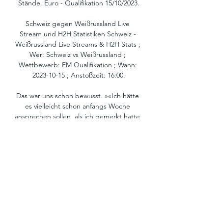
Stände. Euro - Qualifikation 15/10/2023.

Schweiz gegen Weißrussland Live 
Stream und H2H Statistiken Schweiz - 
Weißrussland Live Streams & H2H Stats ; 
Wer: Schweiz vs Weißrussland ; 
Wettbewerb: EM Qualifikation ; Wann: 
2023-10-15 ; Anstoßzeit: 16:00.

Das war uns schon bewusst. »«Ich hätte 
es vielleicht schon anfangs Woche 
ansprechen sollen, als ich gemerkt hatte, 
dass wir nicht voll konzentriert sind. Im 
Abschlusstraining zum Andorra-Spiel war 
das dann besser. Mein einziger Fehler 
war vielleicht, dass ich das intern hätte 
regeln sollen. Aber der Trainer kennt 
mich. Ich bin leider so, wie ich bin. Und 
ich hoffe, dass die Mannschaft das nicht 
persönlich genommen hat. »«Jeder, der 
mich kennt, weiss, dass ich selbst gerne 
provoziere. Und wenn ich provoziert 