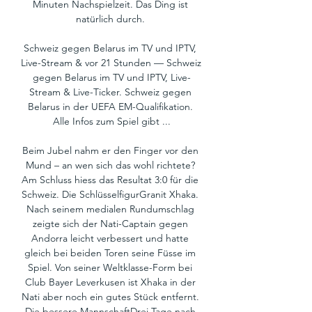
Minuten Nachspielzeit. Das Ding ist 
natürlich durch. 

Schweiz gegen Belarus im TV und IPTV, 
Live-Stream & vor 21 Stunden — Schweiz 
gegen Belarus im TV und IPTV, Live-
Stream & Live-Ticker. Schweiz gegen 
Belarus in der UEFA EM-Qualifikation. 
Alle Infos zum Spiel gibt ...

Beim Jubel nahm er den Finger vor den 
Mund – an wen sich das wohl richtete? 
Am Schluss hiess das Resultat 3:0 für die 
Schweiz. Die SchlüsselfigurGranit Xhaka. 
Nach seinem medialen Rundumschlag 
zeigte sich der Nati-Captain gegen 
Andorra leicht verbessert und hatte 
gleich bei beiden Toren seine Füsse im 
Spiel. Von seiner Weltklasse-Form bei 
Club Bayer Leverkusen ist Xhaka in der 
Nati aber noch ein gutes Stück entfernt. 
Die bessere MannschaftDrei Tage nach 