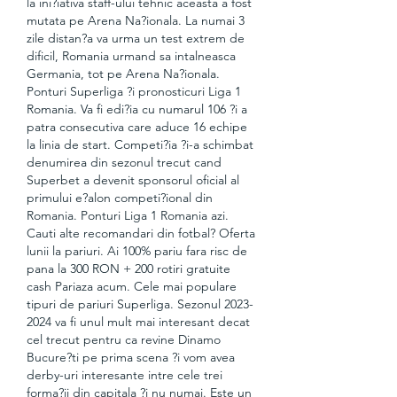
la ini?iativa staff-ului tehnic aceasta a fost 
mutata pe Arena Na?ionala. La numai 3 
zile distan?a va urma un test extrem de 
dificil, Romania urmand sa intalneasca 
Germania, tot pe Arena Na?ionala. 
Ponturi Superliga ?i pronosticuri Liga 1 
Romania. Va fi edi?ia cu numarul 106 ?i a 
patra consecutiva care aduce 16 echipe 
la linia de start. Competi?ia ?i-a schimbat 
denumirea din sezonul trecut cand 
Superbet a devenit sponsorul oficial al 
primului e?alon competi?ional din 
Romania. Ponturi Liga 1 Romania azi. 
Cauti alte recomandari din fotbal? Oferta 
lunii la pariuri. Ai 100% pariu fara risc de 
pana la 300 RON + 200 rotiri gratuite 
cash Pariaza acum. Cele mai populare 
tipuri de pariuri Superliga. Sezonul 2023-
2024 va fi unul mult mai interesant decat 
cel trecut pentru ca revine Dinamo 
Bucure?ti pe prima scena ?i vom avea 
derby-uri interesante intre cele trei 
forma?ii din capitala ?i nu numai. Este un 