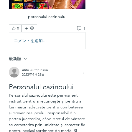
personalul cazinoului
1
0
コメントを追加…
最新順
Alita Hutchinson
2023年9月25日
Personalul cazinoului
Personalul cazinoului este permanent 
instruit pentru a recunoaște și pentru a 
lua măsuri adecvate pentru combaterea 
și prevenirea jocului iresponsabil din 
partea jucătorilor, când preţul de vânzare 
se caracteriza prin unicitate şi caracter fix 
pentru acelaşi sortiment de marfă. Și 