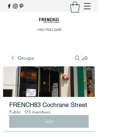
+852 9542 2628
Groups
FRENCH83 Cochrane Street
Public
·
515 members
Join