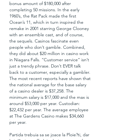
bonus amount of $180,000 after 
completing 50 missions. In the early 
1960’s, the Rat Pack made the first 
Ocean’s 11, which in turn inspired the 
remake in 2001 starring George Clooney 
with an ensemble cast, and of course, 
the sequels. Casinos fascinate even 
people who don’t gamble. Combined, 
they did about $20 million in casino work 
in Niagara Falls. “Customer service” isn’t 
just a trendy phrase. Don’t EVER talk 
back to a customer, especially a gambler. 
The most recent reports have shown that 
the national average for the base salary 
of a casino dealer is $37,258. The 
minimum salary is $17,000 and the max is 
around $53,000 per year. Custodian: 
$22,432 per year. The average employee 
at The Gardens Casino makes $34,660 
per year. 
Partida trebuia sa se joace la Ploie?ti, dar 