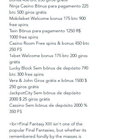
Ninja Casino Bônus para pagamento 225 
btc 500 giros grátis
Mobilebet Welcome bonus 175 btc 900 
free spins
Twin Bônus para pagamento 1250 R$ 
1000 free spins
Casino Room Free spins & bonus 450 btc 
250 FS
1xbet Welcome bonus 175 btc 200 giros 
grátis
Lucky Block Sem bônus de depósito 790 
btc 300 free spins
Vera & John Giros grátis e bônus 1500 $ 
250 giros grátis
JackpotCity Sem bônus de depósito 
2000 $ 25 giros grátis
Cassino Sem bônus de depósito 2000 % 
350 FS
<br>Final Fantasy XIII isn't one of the 
popular Final Fantasies, but whether its 
remembered fondly by the masses is 