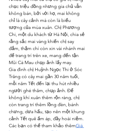
chục triệu đồng nhưng gia chủ vẫn 
không bán, bởi với họ, mai không 
chỉ là cây cảnh mà còn là biểu 
tượng của mùa xuân. Chị Phương 
Chi, một du khách từ Hà Nội, chia sẻ 
rằng sắc mai vàng khiến chị say 
đắm, thậm chí còn xin vài nhánh mai 
để trang trí trên xe, mang đến tận 
Mũi Cà Mau chụp ảnh lấy may.
Gia đình chị Huỳnh Ngọc Thi ở Sóc 
Trăng có cây mai gần 30 năm tuổi, 
mỗi năm Tết đến lại thu hút nhiều 
người ghé thăm, chụp ảnh. Để 
không khí xuân thêm rộn ràng, chị 
còn trang trí thêm lồng đèn, bánh 
chưng, dưa hấu, tạo nên một khung 
cảnh Tết quê ấm áp, đầy hoài niệm. 
Các bạn có thể tham khảo thêm
Giá 