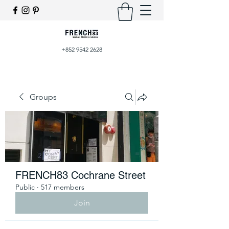
+852 9542 2628
Groups
FRENCH83 Cochrane Street
Public
·
517 members
Join