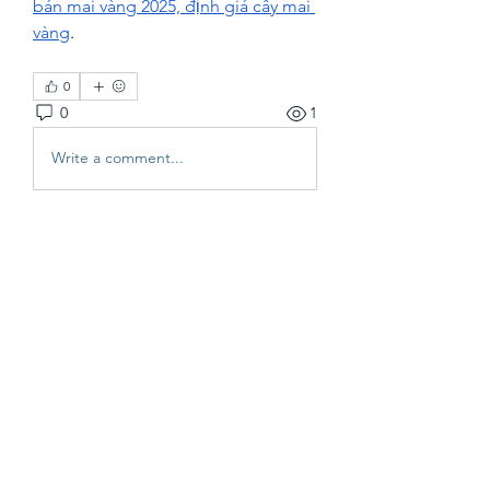
bán mai vàng 2025, định giá cây mai 
vàng
.
0
0
1
Write a comment...
About
Welcome to the group! You can
connect with other FRENCH83 Co
...
Read more
Members
vutien25112020
Follow
Nha Cai
Follow