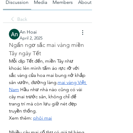
Discussion
Media
Members
About
Back
An Hoai
April 2, 2025
Ngẩn ngơ sắc mai vàng miền 
Tây ngày Tết
Mỗi dịp Tết đến, miền Tây như 
khoác lên mình tấm áo rực rỡ với 
sắc vàng của hoa mai bung nở khắp 
sân vườn, đường làng.
mai vàng Việt 
Nam
 Hầu như nhà nào cũng có vài 
cây mai trước sân, không chỉ để 
trang trí mà còn lưu giữ nét đẹp 
truyền thống.
Xem thêm: 
phôi mai
Nhiều cây mai cổ thụ có giá trị hàng 