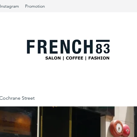
Instagram
Promotion
ochrane Street