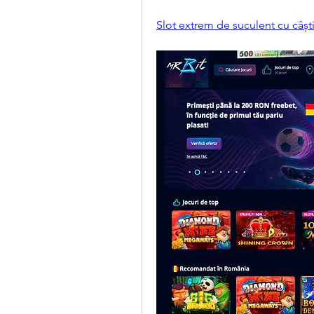
Slot extrem de suculent cu câș