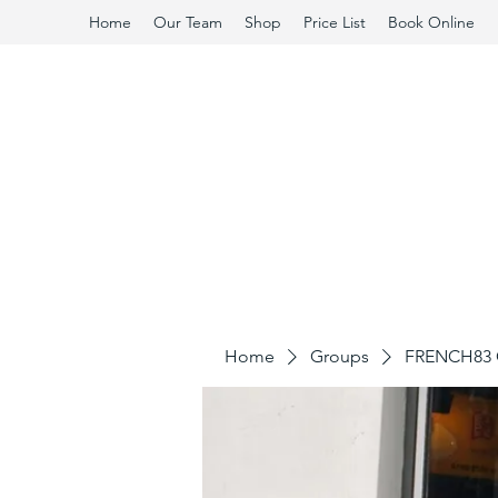
Home
Our Team
Shop
Price List
Book Online
Home
Groups
FRENCH83 C