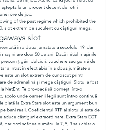
rtabilă, de mijloc. Atunci când joci un slot cu 
i aștepta la un procent decent de rotiri 
unei ore de joc. 
rowing of the past regime which prohibited the 
0, slot extrem de suculent cu câștiguri mega.
egaways slot
nventată în a doua jumătate a secolului 19, dar 
i mașini are doar 50 de ani. Dacă inițial mașinile 
 precum țigări, dulciuri, vouchere sau gumă de 
r a intrat în efect abia în a doua jumătate a 
ve este un slot extrem de cunoscut printr 
tare de adrenalină și mega câștiguri. Slotul a fost 
la NetEnt. Te provoacă să pornești într-o 
ic, acolo unde oamenii legii sunt într-o continuă 
 de plată la Extra Stars slot este un argument bun 
 pe bani reali. Coeficientul RTP al slotului este de 
te aduce câștiguri extraordinare. Extra Stars EGT 
ă, dar poți scădea numărul la 7, 5, 3 sau chiar o 