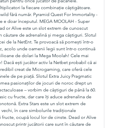
faturi pentru orice jucător de păcănele. 
plicatori la fiecare combinație câștigătoare. 
wild fără număr. Pyramid Quest For Immortality - 
re e doar începutul. MEGA MOOLAH - Super 
Dead or Alive este un slot extrem de cunoscut 
 în căutare de adrenalină și mega câștiguri. Slotul 
cei de la NetEnt. Te provoacă să pornești într-o 
ic, acolo unde oamenii legii sunt într-o continuă 
 milioane de dolari la Mega Moolah! Cele mai 
! Dacă ești jucător activ la Netbet probabil că ai 
ncredibil creat de Microgaming, care oferă cele 
ănele de pe piață. Slotul Extra Juicy Pragmatic 
umea pasionaților de jocuri de noroc drept un 
pectaculoase – vorbim de câștiguri de până la 60. 
sic cu fructe, dar care îți aduce adrenalina de 
monotonă. Extra Stars este un slot extrem de 
 vechi, în care simbolurile tradiționale 
 fructe, ocupă locul lor de cinste. Dead or Alive 
oscut printr jucătorii care sunt în căutare de 