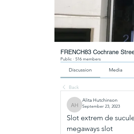
FRENCH83 Cochrane Stree
Public
·
516 members
Discussion
Media
Back
Alita Hutchinson
September 23, 2023
Alita Hutchinson
Slot extrem de suculen
megaways slot