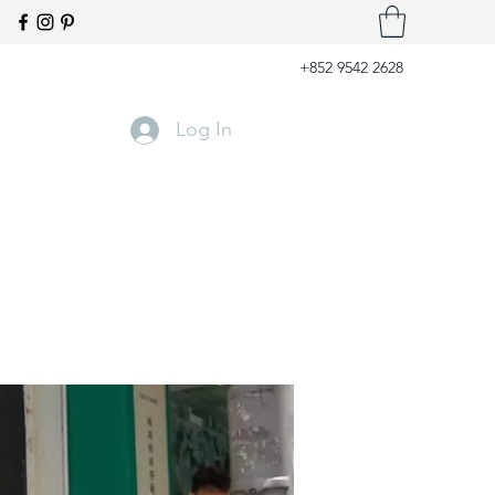
+852 9542 2628
Log In