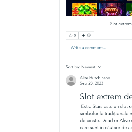
Slot extrem
0
Write a comment...
Sort by:
Newest
Alita Hutchinson
Sep 23, 2023
Slot extrem d
 Extra Stars este un slot extrem de simplu, construit pe stilul vechi, în care 
simbolurile tradiționale r
de cinste. Dead or Alive 
care sunt în căutare de ad