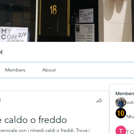
t
Members
About
Member
!
vut
Nha
e caldo o freddo
ervicale con i rimedi caldi o freddi. Trova i 
T C