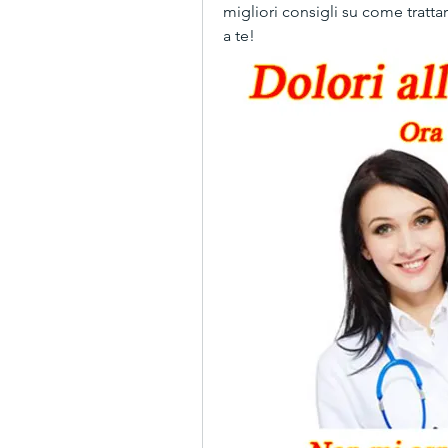
migliori consigli su come trattare
a te!