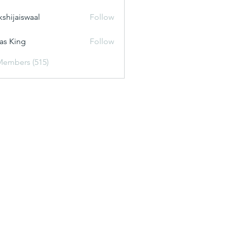
kshijaiswaal
Follow
aiswaal
as King
Follow
Members (515)