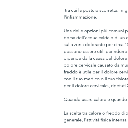
 tra cui la postura scorretta, migliorare la circolazione sanguigna e ridurre 
l'infiammazione.
Una delle opzioni più comuni per 
borsa dell'acqua calda o di un 
sulla zona dolorante per circa 15-
possono essere utili per ridurre 
dipende dalla causa del dolore ce
dolore cervicale causato da musc
freddo è utile per il dolore cer
con il tuo medico o il tuo fisiote
per il dolore cervicale., ripetuti 
Quando usare calore e quando
La scelta tra calore o freddo dip
generale, l'attività fisica intens