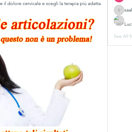
 il dolore cervicale e scegli la terapia più adatta 
saa
saakshij
Luc
See All 