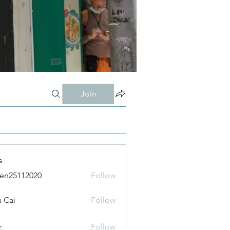
Join
s
ien25112020
Follow
 Cai
Follow
r
Follow