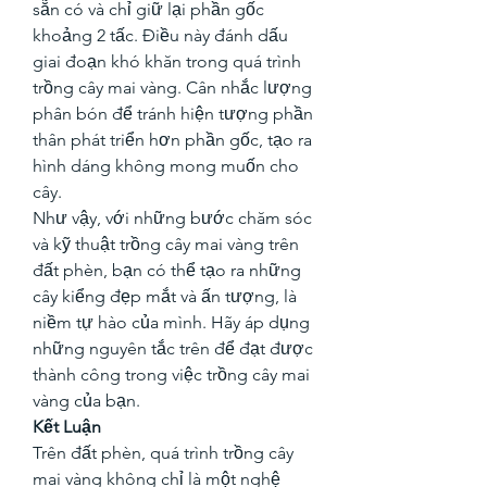
sẵn có và chỉ giữ lại phần gốc 
khoảng 2 tấc. Điều này đánh dấu 
giai đoạn khó khăn trong quá trình 
trồng cây mai vàng. Cân nhắc lượng 
phân bón để tránh hiện tượng phần 
thân phát triển hơn phần gốc, tạo ra 
hình dáng không mong muốn cho 
cây.
Như vậy, với những bước chăm sóc 
và kỹ thuật trồng cây mai vàng trên 
đất phèn, bạn có thể tạo ra những 
cây kiểng đẹp mắt và ấn tượng, là 
niềm tự hào của mình. Hãy áp dụng 
những nguyên tắc trên để đạt được 
thành công trong việc trồng cây mai 
vàng của bạn.
Kết Luận
Trên đất phèn, quá trình trồng cây 
mai vàng không chỉ là một nghệ 