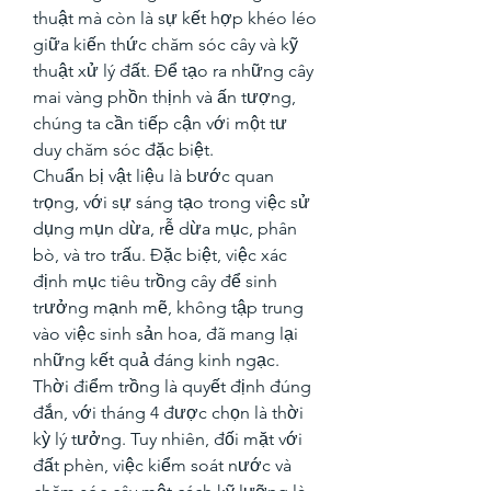
thuật mà còn là sự kết hợp khéo léo 
giữa kiến thức chăm sóc cây và kỹ 
thuật xử lý đất. Để tạo ra những cây 
mai vàng phồn thịnh và ấn tượng, 
chúng ta cần tiếp cận với một tư 
duy chăm sóc đặc biệt.
Chuẩn bị vật liệu là bước quan 
trọng, với sự sáng tạo trong việc sử 
dụng mụn dừa, rễ dừa mục, phân 
bò, và tro trấu. Đặc biệt, việc xác 
định mục tiêu trồng cây để sinh 
trưởng mạnh mẽ, không tập trung 
vào việc sinh sản hoa, đã mang lại 
những kết quả đáng kinh ngạc.
Thời điểm trồng là quyết định đúng 
đắn, với tháng 4 được chọn là thời 
kỳ lý tưởng. Tuy nhiên, đối mặt với 
đất phèn, việc kiểm soát nước và 