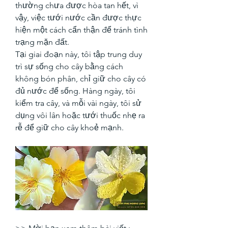
thường chưa được hòa tan hết, vì 
vậy, việc tưới nước cần được thực 
hiện một cách cẩn thận để tránh tình 
trạng mặn đất.
Tại giai đoạn này, tôi tập trung duy 
trì sự sống cho cây bằng cách 
không bón phân, chỉ giữ cho cây có 
đủ nước để sống. Hàng ngày, tôi 
kiểm tra cây, và mỗi vài ngày, tôi sử 
dụng vôi lân hoặc tưới thuốc nhẹ ra 
rễ để giữ cho cây khoẻ mạnh.