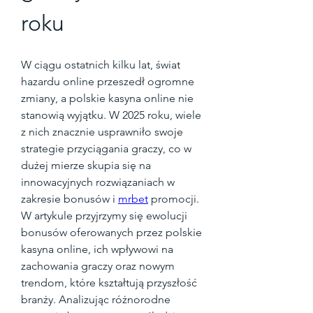
roku
W ciągu ostatnich kilku lat, świat 
hazardu online przeszedł ogromne 
zmiany, a polskie kasyna online nie 
stanowią wyjątku. W 2025 roku, wiele 
z nich znacznie usprawniło swoje 
strategie przyciągania graczy, co w 
dużej mierze skupia się na 
innowacyjnych rozwiązaniach w 
zakresie bonusów i 
mrbet
 promocji. 
W artykule przyjrzymy się ewolucji 
bonusów oferowanych przez polskie 
kasyna online, ich wpływowi na 
zachowania graczy oraz nowym 
trendom, które kształtują przyszłość 
branży. Analizując różnorodne 