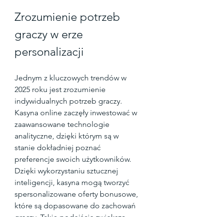
Zrozumienie potrzeb 
graczy w erze 
personalizacji
Jednym z kluczowych trendów w 
2025 roku jest zrozumienie 
indywidualnych potrzeb graczy. 
Kasyna online zaczęły inwestować w 
zaawansowane technologie 
analityczne, dzięki którym są w 
stanie dokładniej poznać 
preferencje swoich użytkowników. 
Dzięki wykorzystaniu sztucznej 
inteligencji, kasyna mogą tworzyć 
spersonalizowane oferty bonusowe, 
które są dopasowane do zachowań 